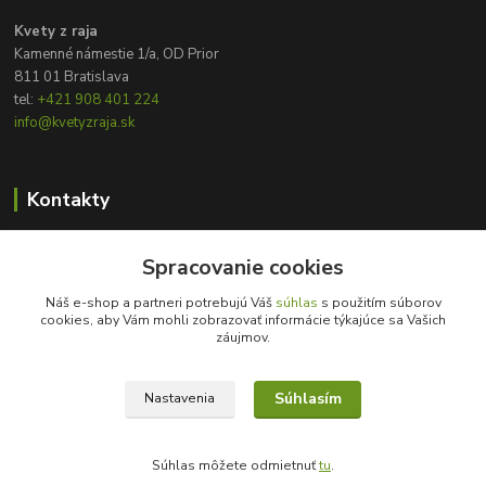
Kvety z raja
Kamenné námestie 1/a, OD Prior
811 01 Bratislava
tel:
+421 908 401 224
info@kvetyzraja.sk
Kontakty
Zákaznícka podpora
Spracovanie cookies
+421 908 401 224
8:00 - 20:00
Náš e-shop a partneri potrebujú Váš
súhlas
s použitím súborov
cookies, aby Vám mohli zobrazovať informácie týkajúce sa Vašich
info@kvetyzraja.sk
záujmov.
Súhlasím
Nastavenia
Súhlas môžete odmietnuť
tu
.
Vytvorené na
Eshop-rychlo.sk