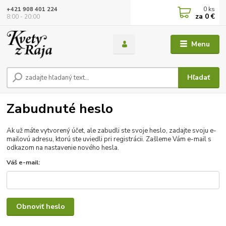
0
ks
+421 908 401 224
za
0 €
8:00 - 20:00
Menu
Hľadať
Zabudnuté heslo
Ak už máte vytvorený účet, ale zabudli ste svoje heslo, zadajte svoju e-
mailovú adresu, ktorú ste uviedli pri registrácii. Zašleme Vám e-mail s
odkazom na nastavenie nového hesla.
Váš e-mail:
Obnoviť heslo