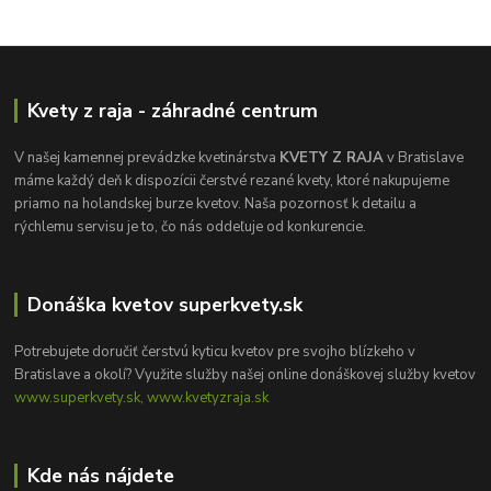
Kvety z raja - záhradné centrum
V našej kamennej prevádzke kvetinárstva
KVETY Z RAJA
v Bratislave
máme každý deň k dispozícii čerstvé rezané kvety, ktoré nakupujeme
priamo na holandskej burze kvetov. Naša pozornosť k detailu a
rýchlemu servisu je to, čo nás oddeľuje od konkurencie.
Donáška kvetov superkvety.sk
Potrebujete doručiť čerstvú kyticu kvetov pre svojho blízkeho v
Bratislave a okolí? Využite služby našej online donáškovej služby kvetov
www.superkvety.sk, www.kvetyzraja.sk
Kde nás nájdete