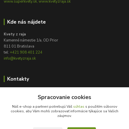
www.superkvety.sk, www.kvetyzraja.sk
Kde nás nájdete
Kvety z raja
Kamenné námestie 1/a, OD Prior
811 01 Bratislava
tel:
+421 908 401 224
info@kvetyzraja.sk
Kontakty
Zákaznícka podpora
+421 908 401 224
Spracovanie cookies
8:00 - 20:00
Náš e-shop a partneri potrebujú Váš
súhlas
s použitím súborov
cookies, aby Vám mohli zobrazovať informácie týkajúce sa Vašich
info@kvetyzraja.sk
záujmov.