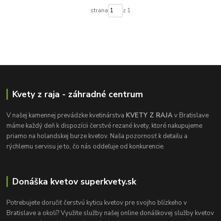
strana
z 1
Kvety z raja - záhradné centrum
V našej kamennej prevádzke kvetinárstva
KVETY Z RAJA
v Bratislave
máme každý deň k dispozícii čerstvé rezané kvety, ktoré nakupujeme
priamo na holandskej burze kvetov. Naša pozornosť k detailu a
rýchlemu servisu je to, čo nás oddeľuje od konkurencie.
Donáška kvetov superkvety.sk
Potrebujete doručiť čerstvú kyticu kvetov pre svojho blízkeho v
Bratislave a okolí? Využite služby našej online donáškovej služby kvetov