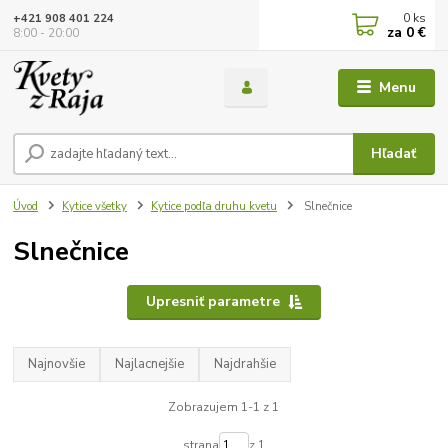
0
ks
+421 908 401 224
za
0 €
8:00 - 20:00
Menu
Hľadať
Úvod
Kytice všetky
Kytice podľa druhu kvetu
Slnečnice
Slnečnice
Upresniť parametre
Najnovšie
Najlacnejšie
Najdrahšie
Zobrazujem 1-1 z 1
strana
z 1