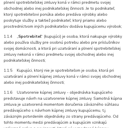
plnení spotrebiteľskej zmluvy koná v rámci predmetu svojej
obchodnej alebo inej podnikateľskej činnosti. Je to podnikateľ,
ktorý spotrebiteľovi ponúka alebo predáva výrobky alebo
poskytuje služby a taktiež podnikateľ, ktorý priamo alebo
prostredníctvom iných podnikateľov dodáva kupujúcemu výrobok;
1.1.4 „
Spotrebiteľ
“ (kupujúci) je osoba, ktorá nakupuje výrobky
alebo používa služby pre osobnú potrebu alebo pre príslušníkov
svojej domácnosti, a ktorá pri uzatváraní a plnení spotrebiteľskej
zmluvy nekoná v rámci predmetu svojej obchodnej alebo inej
podnikateľskej činnosti;
1.1.5 Kupujúci, ktorý nie je spotrebiteľom je osoba, ktorá pri
uzatváraní a plnení kúpnej zmluvy koná v rámci svojej obchodnej
alebo inej podnikateľskej činnosti;
1.1.6 Uzatvorenie kúpnej zmluvy - objednávka kupujúceho
predstavuje návrh na uzatvorenie kúpnej zmluvy. Samotná kúpna
zmluva je uzatvorená momentom doručenia záväzného súhlasu
predávajúceho s návrhom kúpnej zmluvy kupujúcemu, t.j.
záväzným potvrdením objednávky zo strany predávajúceho. Od
tohto momentu medzi predávajúcim a kupujúcim vznikajú