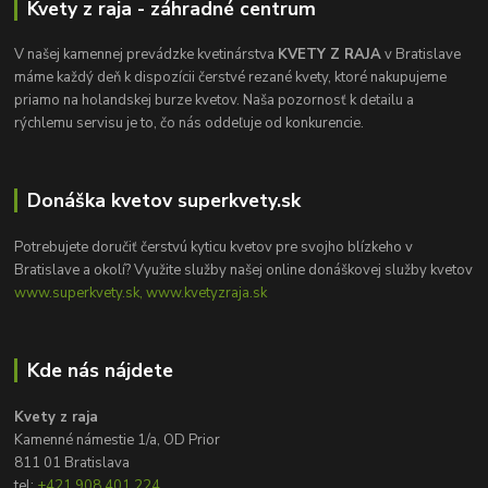
Kvety z raja - záhradné centrum
V našej kamennej prevádzke kvetinárstva
KVETY Z RAJA
v Bratislave
máme každý deň k dispozícii čerstvé rezané kvety, ktoré nakupujeme
priamo na holandskej burze kvetov. Naša pozornosť k detailu a
rýchlemu servisu je to, čo nás oddeľuje od konkurencie.
Donáška kvetov superkvety.sk
Potrebujete doručiť čerstvú kyticu kvetov pre svojho blízkeho v
Bratislave a okolí? Využite služby našej online donáškovej služby kvetov
www.superkvety.sk, www.kvetyzraja.sk
Kde nás nájdete
Kvety z raja
Kamenné námestie 1/a, OD Prior
811 01 Bratislava
tel:
+421 908 401 224