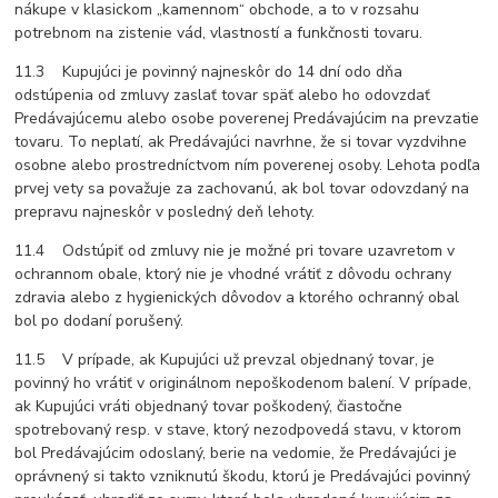
nákupe v klasickom „kamennom“ obchode, a to v rozsahu
potrebnom na zistenie vád, vlastností a funkčnosti tovaru.
11.3 Kupujúci je povinný najneskôr do 14 dní odo dňa
odstúpenia od zmluvy zaslať tovar späť alebo ho odovzdať
Predávajúcemu alebo osobe poverenej Predávajúcim na prevzatie
tovaru. To neplatí, ak Predávajúci navrhne, že si tovar vyzdvihne
osobne alebo prostredníctvom ním poverenej osoby. Lehota podľa
prvej vety sa považuje za zachovanú, ak bol tovar odovzdaný na
prepravu najneskôr v posledný deň lehoty.
11.4 Odstúpiť od zmluvy nie je možné pri tovare uzavretom v
ochrannom obale, ktorý nie je vhodné vrátiť z dôvodu ochrany
zdravia alebo z hygienických dôvodov a ktorého ochranný obal
bol po dodaní porušený.
11.5 V prípade, ak Kupujúci už prevzal objednaný tovar, je
povinný ho vrátiť v originálnom nepoškodenom balení. V prípade,
ak Kupujúci vráti objednaný tovar poškodený, čiastočne
spotrebovaný resp. v stave, ktorý nezodpovedá stavu, v ktorom
bol Predávajúcim odoslaný, berie na vedomie, že Predávajúci je
oprávnený si takto vzniknutú škodu, ktorú je Predávajúci povinný