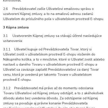
kontrolovať.
2.6 Prevádzkovateľ zašle Užívateľovi emailovou správu o
uzatvorení Kúpnej zmluvy, a to na emailovú adresu zadanú
Užívateľom do príslušného poľa v užívateľskom prostredí E-shopu.
3 Kúpna zmluva
3.1 Uzatvorením Kúpnej zmluvy sa stávajú účinné nasledujúce
ustanovenia:
3.1.1 Užívateľ kupuje od Prevádzkovateľa Tovar, ktorý si
Užívateľ zvolil v užívateľskom prostredí E-shopu vložením do
Nákupného košíka, a to v množstve, ktoré si Užívateľ zvolil a/alebo
nastavil u daného Tovaru v užívateľskom prostredí E-shopu a
Užívateľ sa zaväzuje zaplatiť Prevádzkovateľovi za daný Tovar
cenu, ktorá je uvedená pri takomto Tovare v užívateľskom
prostredí E-shopu.
3.1.2 Prevádzkovateľ má právo až do momentu odoslania
Tovaru Užívateľovi od Kúpnej zmluvy odstúpiť, a to z akéhokoľvek
dôvodu alebo bez uvedenia dôvodu. Za odstúpenie od Kúpnej
zmluvy sa považuje aj právne konanie Prevádzkovateľa