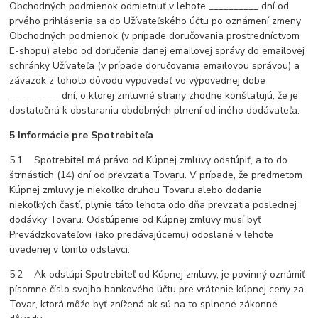
Obchodných podmienok odmietnuť v lehote __________ dní od
prvého prihlásenia sa do Užívateľského účtu po oznámení zmeny
Obchodných podmienok (v prípade doručovania prostredníctvom
E-shopu) alebo od doručenia danej emailovej správy do emailovej
schránky Užívateľa (v prípade doručovania emailovou správou) a
záväzok z tohoto dôvodu vypovedať vo výpovednej dobe
__________ dní, o ktorej zmluvné strany zhodne konštatujú, že je
dostatočná k obstaraniu obdobných plnení od iného dodávateľa.
5 Informácie pre Spotrebiteľa
5.1 Spotrebiteľ má právo od Kúpnej zmluvy odstúpiť, a to do
štrnástich (14) dní od prevzatia Tovaru. V prípade, že predmetom
Kúpnej zmluvy je niekoľko druhou Tovaru alebo dodanie
niekoľkých častí, plynie táto lehota odo dňa prevzatia poslednej
dodávky Tovaru. Odstúpenie od Kúpnej zmluvy musí byť
Prevádzkovateľovi (ako predávajúcemu) odoslané v lehote
uvedenej v tomto odstavci.
5.2 Ak odstúpi Spotrebiteľ od Kúpnej zmluvy, je povinný oznámiť
písomne číslo svojho bankového účtu pre vrátenie kúpnej ceny za
Tovar, ktorá môže byť znížená ak sú na to splnené zákonné