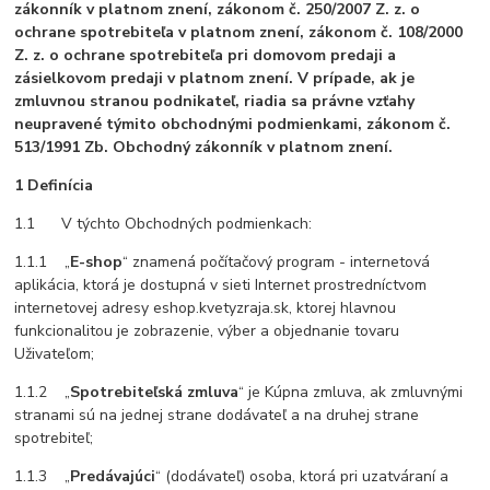
zákonník v platnom znení, zákonom č. 250/2007 Z. z. o
ochrane spotrebiteľa v platnom znení, zákonom č. 108/2000
Z. z. o ochrane spotrebiteľa pri domovom predaji a
zásielkovom predaji v platnom znení. V prípade, ak je
zmluvnou stranou podnikateľ, riadia sa právne vzťahy
neupravené týmito obchodnými podmienkami, zákonom č.
513/1991 Zb. Obchodný zákonník v platnom znení.
1 Definícia
1.1 V týchto Obchodných podmienkach:
1.1.1 „
E-shop
“ znamená počítačový program - internetová
aplikácia, ktorá je dostupná v sieti Internet prostredníctvom
internetovej adresy eshop.kvetyzraja.sk, ktorej hlavnou
funkcionalitou je zobrazenie, výber a objednanie tovaru
Uživateľom;
1.1.2 „
Spotrebiteľská zmluva
“ je Kúpna zmluva, ak zmluvnými
stranami sú na jednej strane dodávateľ a na druhej strane
spotrebiteľ;
1.1.3 „
Predávajúci
“ (dodávateľ) osoba, ktorá pri uzatváraní a