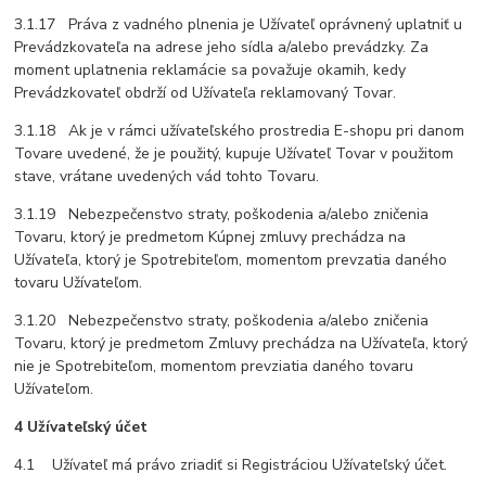
3.1.17 Práva z vadného plnenia je Užívateľ oprávnený uplatniť u
Prevádzkovateľa na adrese jeho sídla a/alebo prevádzky. Za
moment uplatnenia reklamácie sa považuje okamih, kedy
Prevádzkovateľ obdrží od Užívateľa reklamovaný Tovar.
3.1.18 Ak je v rámci užívateľského prostredia E-shopu pri danom
Tovare uvedené, že je použitý, kupuje Užívateľ Tovar v použitom
stave, vrátane uvedených vád tohto Tovaru.
3.1.19 Nebezpečenstvo straty, poškodenia a/alebo zničenia
Tovaru, ktorý je predmetom Kúpnej zmluvy prechádza na
Užívateľa, ktorý je Spotrebiteľom, momentom prevzatia daného
tovaru Užívateľom.
3.1.20 Nebezpečenstvo straty, poškodenia a/alebo zničenia
Tovaru, ktorý je predmetom Zmluvy prechádza na Užívateľa, ktorý
nie je Spotrebiteľom, momentom prevziatia daného tovaru
Užívateľom.
4 Užívateľský účet
4.1 Užívateľ má právo zriadiť si Registráciou Užívateľský účet.