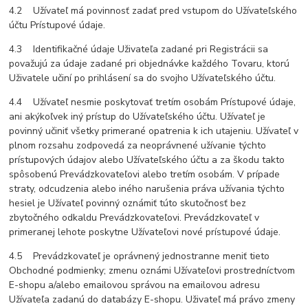
4.2 Užívateľ má povinnosť zadať pred vstupom do Užívateľského
účtu Prístupové údaje.
4.3 Identifikačné údaje Uživateľa zadané pri Registrácii sa
považujú za údaje zadané pri objednávke každého Tovaru, ktorú
Uživatele učiní po prihlásení sa do svojho Užívateľského účtu.
4.4 Užívateľ nesmie poskytovať tretím osobám Prístupové údaje,
ani akýkoľvek iný prístup do Užívateľského účtu. Užívateľ je
povinný učiniť všetky primerané opatrenia k ich utajeniu. Užívateľ v
plnom rozsahu zodpovedá za neoprávnené užívanie týchto
prístupových údajov alebo Užívateľského účtu a za škodu takto
spôsobenú Prevádzkovateľovi alebo tretím osobám. V prípade
straty, odcudzenia alebo iného narušenia práva užívania týchto
hesiel je Užívateľ povinný oznámiť túto skutočnosť bez
zbytočného odkaldu Prevádzkovateľovi. Prevádzkovateľ v
primeranej lehote poskytne Užívateľovi nové prístupové údaje.
4.5 Prevádzkovateľ je oprávnený jednostranne meniť tieto
Obchodné podmienky; zmenu oznámi Užívateľovi prostredníctvom
E-shopu a/alebo emailovou správou na emailovou adresu
Užívateľa zadanú do databázy E-shopu. Uživateľ má právo zmeny