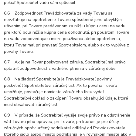
pokiaľ Spotrebiteľ vadu sám spôsobil.
6.6 Zodpovednosť Prevádzkovateľa za vady Tovaru sa
nevzťahuje na opotrebenie Tovaru spôsobené jeho obvyklým
užívaním, pri Tovare predávanom za nižšiu kúpnu cenu na vadu,
pre ktorú bola nižšia kúpna cena dohodnutá, pri použitom Tovare
na vadu zodpovedajúcu miere používania alebo opotrebenia,
ktorú Tovar mal pri prevzatí Spotrebiteľom, alebo ak to vyplýva z
povahy Tovaru.
6.7 Ak je na Tovar poskytovaná záruka, Spotrebiteľ má právo
uplatniť zodpovednosť z vadného plnenia v záručnej dobe.
6.8 Na žiadosť Spotrebiteľa je Prevádzkovateľ povinný
poskytnúť Spotrebiteľovi záručný list. Ak to povaha Tovaru
umožňuje, postačuje namiesto záručného listu vydať
Spotrebiteľovi doklad o zakúpení Tovaru obsahujúci údaje, ktoré
musí obsahovať záručný list.
6.9 V prípade, že Spotrebiteľ využije svoje právo na odstránenie
vád Tovaru jeho opravou, pri Tovare, pri ktorom je pre účely
záručných opráv určený podnikateľ odlišný od Prevádzkovateľa,
ktorého sídlo alebo miesto podnikania je v rovnakom mieste ako v