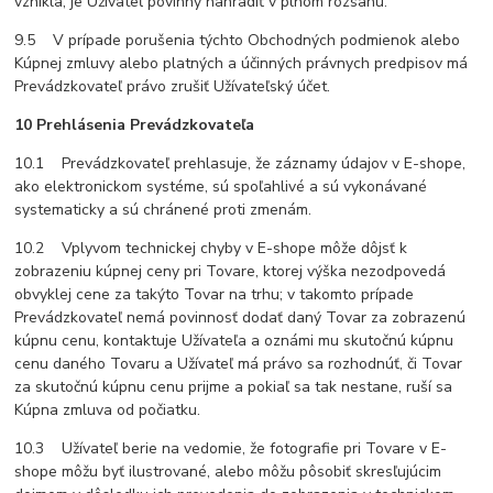
vznikla, je Užívateľ povinný nahradiť v plnom rozsahu.
9.5 V prípade porušenia týchto Obchodných podmienok alebo
Kúpnej zmluvy alebo platných a účinných právnych predpisov má
Prevádzkovateľ právo zrušiť Užívateľský účet.
10 Prehlásenia Prevádzkovateľa
10.1 Prevádzkovateľ prehlasuje, že záznamy údajov v E-shope,
ako elektronickom systéme, sú spoľahlivé a sú vykonávané
systematicky a sú chránené proti zmenám.
10.2 Vplyvom technickej chyby v E-shope môže dôjsť k
zobrazeniu kúpnej ceny pri Tovare, ktorej výška nezodpovedá
obvyklej cene za takýto Tovar na trhu; v takomto prípade
Prevádzkovateľ nemá povinnosť dodať daný Tovar za zobrazenú
kúpnu cenu, kontaktuje Užívateľa a oznámi mu skutočnú kúpnu
cenu daného Tovaru a Užívateľ má právo sa rozhodnúť, či Tovar
za skutočnú kúpnu cenu prijme a pokiaľ sa tak nestane, ruší sa
Kúpna zmluva od počiatku.
10.3 Užívateľ berie na vedomie, že fotografie pri Tovare v E-
shope môžu byť ilustrované, alebo môžu pôsobiť skresľujúcim