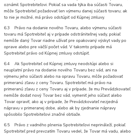
oznámil Spotrebiteľovi. Pokiaľ sa vada týka iba súčasti Tovaru,
môže Spotrebiteľ požadovať len výmenu danej súčasti tovaru; ak
to nie je možné, má právo odstúpiť od Kúpnej zmluvy.
6.3 Právo na dodanie nového Tovaru, alebo výmenu súčasti
tovaru má Spotrebiteľ aj v prípade odstrániteľnej vady, pokiaľ
nemôže daný Tovar riadne užívať pre opakovaný výskyt vady po
oprave alebo pre väčší počet vád. V takomto prípade má
Spotrebiteľ právo od Kúpnej zmluvy odstúpiť.
6.4 Ak Spotrebiteľ od Kúpnej zmluvy neodstúpi alebo si
neuplatní právo na dodanie nového Tovaru bez vád, ani na
výmenu jeho súčasti alebo na opravu Tovaru, môže požadovať
primeranú zľavu z ceny Tovaru. Spotrebiteľ má právo na
primeranú zľavu z ceny Tovaru aj v prípade, že mu Prevádzkovateľ
nemôže dodať nový Tovar bez vád, vymeniť jeho súčasť alebo
Tovar opraviť, ako aj v prípade, že Prevádzkovateľ nezjedná
nápravu v primeranej dobe, alebo ak by zjednanie nápravy
spôsobilo Spotrebiteľovi značné obtiaže.
6.5 Právo z vadného plnenia Spotrebiteľovi neprináleží, pokiaľ
Spotrebiteľ pred prevzatím Tovaru vedel, že Tovar má vadu, alebo