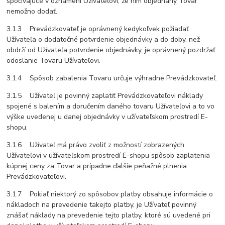
spočívajúce v oznámení Užívateľovi, že ním objednaný Tovar
nemožno dodať.
3.1.3 Prevádzkovateľ je oprávnený kedykoľvek požiadať
Užívateľa o dodatočné potvrdenie objednávky a do doby, než
obdrží od Užívateľa potvrdenie objednávky, je oprávnený pozdržať
odoslanie Tovaru Užívateľovi.
3.1.4 Spôsob zabalenia Tovaru určuje výhradne Prevádzkovateľ.
3.1.5 Užívateľ je povinný zaplatiť Prevádzkovateľovi náklady
spojené s balením a doručením daného tovaru Užívateľovi a to vo
výške uvedenej u danej objednávky v užívateľskom prostredí E-
shopu.
3.1.6 Užívateľ má právo zvoliť z možností zobrazených
Užívateľovi v užívateľskom prostredí E-shopu spôsob zaplatenia
kúpnej ceny za Tovar a prípadne ďalšie peňažné plnenia
Prevádzkovateľovi.
3.1.7 Pokiaľ niektorý zo spôsobov platby obsahuje informácie o
nákladoch na prevedenie takejto platby, je Užívateľ povinný
znášať náklady na prevedenie tejto platby, ktoré sú uvedené pri