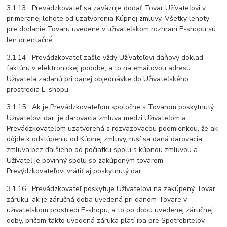
3.1.13 Prevádzkovateľ sa zaväzuje dodať Tovar Užívateľovi v
primeranej lehote od uzatvorenia Kúpnej zmluvy. Všetky lehoty
pre dodanie Tovaru uvedené v užívateľskom rozhraní E-shopu sú
len orientačné.
3.1.14 Prevádzkovateľ zašle vždy Užívateľovi daňový doklad -
faktúru v elektronickej podobe, a to na emailovou adresu
Užívateľa zadanú pri danej objednávke do Užívateľského
prostredia E-shopu.
3.1.15 Ak je Prevádzkovateľom spoločne s Tovarom poskytnutý
Užívateľovi dar, je darovacia zmluva medzi Užívateľom a
Prevádzkovateľom uzatvorená s rozväzovacou podmienkou, že ak
dôjde k odstúpeniu od Kúpnej zmluvy, ruší sa daná darovacia
zmluva bez ďalšieho od počiatku spolu s kúpnou zmluvou a
Užívateľ je povinný spolu so zakúpeným tovarom
Prevýdzkovateľovi vrátiť aj poskytnutý dar.
3.1.16 Prevádzkovateľ poskytuje Užívateľovi na zakúpený Tovar
záruku, ak je záručná doba uvedená pri danom Tovare v
užívateľskom prostredí E-shopu, a to po dobu uvedenej záručnej
doby, pričom takto uvedená záruka platí iba pre Spotrebiteľov.