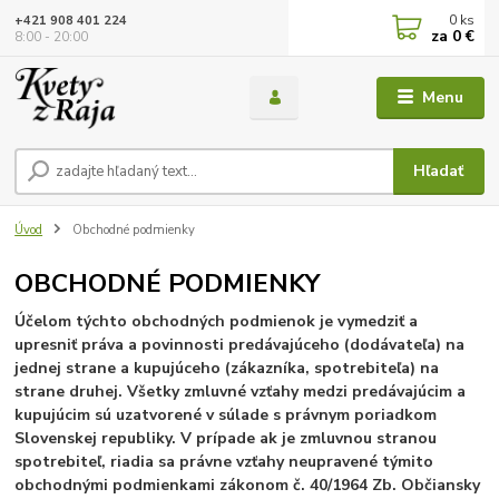
0
ks
+421 908 401 224
za
0 €
8:00 - 20:00
Menu
Hľadať
Úvod
Obchodné podmienky
OBCHODNÉ PODMIENKY
Účelom týchto obchodných podmienok je vymedziť a
upresniť práva a povinnosti predávajúceho (dodávateľa) na
jednej strane a kupujúceho (zákazníka, spotrebiteľa) na
strane druhej. Všetky zmluvné vzťahy medzi predávajúcim a
kupujúcim sú uzatvorené v súlade s právnym poriadkom
Slovenskej republiky. V prípade ak je zmluvnou stranou
spotrebiteľ, riadia sa právne vzťahy neupravené týmito
obchodnými podmienkami zákonom č. 40/1964 Zb. Občiansky