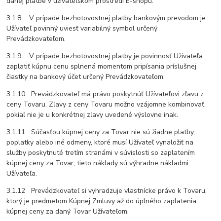
danej platbe v užívateľskom prostredí E-shopu.
3.1.8 V prípade bezhotovostnej platby bankovým prevodom je
Užívateľ povinný uviesť variabilný symbol určený
Prevádzkovateľom.
3.1.9 V prípade bezhotovostnej platby je povinnosť Užívateľa
zaplatiť kúpnu cenu splnená momentom pripísania príslušnej
čiastky na bankový účet určený Prevádzkovateľom.
3.1.10 Prevádzkovateľ má právo poskytnúť Užívateľovi zľavu z
ceny Tovaru. Zľavy z ceny Tovaru možno vzájomne kombinovať,
pokiaľ nie je u konkrétnej zľavy uvedené výslovne inak.
3.1.11 Súčasťou kúpnej ceny za Tovar nie sú žiadne platby,
poplatky alebo iné odmeny, ktoré musí Užívateľ vynaložiť na
služby poskytnuté tretím stranámi v súvislosti so zaplatením
kúpnej ceny za Tovar; tieto náklady sú výhradne nákladmi
Užívateľa.
3.1.12 Prevádzkovateľ si vyhradzuje vlastnícke právo k Tovaru,
ktorý je predmetom Kúpnej Zmluvy až do úplného zaplatenia
kúpnej ceny za daný Tovar Užívateľom.