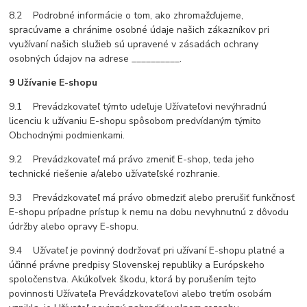
8.2 Podrobné informácie o tom, ako zhromažďujeme,
spracúvame a chránime osobné údaje našich zákazníkov pri
využívaní našich služieb sú upravené v zásadách ochrany
osobných údajov na adrese __________.
9 Užívanie E-shopu
9.1 Prevádzkovateľ týmto udeľuje Užívateľovi nevýhradnú
licenciu k užívaniu E-shopu spôsobom predvídaným týmito
Obchodnými podmienkami.
9.2 Prevádzkovateľ má právo zmeniť E-shop, teda jeho
technické riešenie a/alebo užívateľské rozhranie.
9.3 Prevádzkovateľ má právo obmedziť alebo prerušiť funkčnosť
E-shopu prípadne prístup k nemu na dobu nevyhnutnú z dôvodu
údržby alebo opravy E-shopu.
9.4 Užívateľ je povinný dodržovať pri užívaní E-shopu platné a
účinné právne predpisy Slovenskej republiky a Európskeho
spoločenstva. Akúkoľvek škodu, ktorá by porušením tejto
povinnosti Užívateľa Prevádzkovateľovi alebo tretím osobám