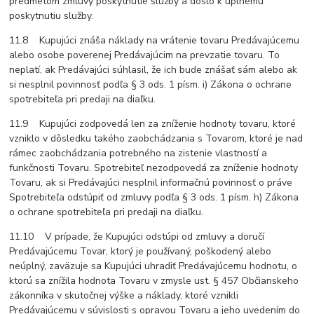
predmetom zmluvy poskytnutie služby a došlo k úplnému
poskytnutiu služby.
11.8 Kupujúci znáša náklady na vrátenie tovaru Predávajúcemu
alebo osobe poverenej Predávajúcim na prevzatie tovaru. To
neplatí, ak Predávajúci súhlasil, že ich bude znášať sám alebo ak
si nesplnil povinnosť podľa § 3 ods. 1 písm. i) Zákona o ochrane
spotrebiteľa pri predaji na diaľku.
11.9 Kupujúci zodpovedá len za zníženie hodnoty tovaru, ktoré
vzniklo v dôsledku takého zaobchádzania s Tovarom, ktoré je nad
rámec zaobchádzania potrebného na zistenie vlastností a
funkčnosti Tovaru. Spotrebiteľ nezodpovedá za zníženie hodnoty
Tovaru, ak si Predávajúci nesplnil informačnú povinnosť o práve
Spotrebiteľa odstúpiť od zmluvy podľa § 3 ods. 1 písm. h) Zákona
o ochrane spotrebiteľa pri predaji na diaľku.
11.10 V prípade, že Kupujúci odstúpi od zmluvy a doručí
Predávajúcemu Tovar, ktorý je používaný, poškodený alebo
neúplný, zaväzuje sa Kupujúci uhradiť Predávajúcemu hodnotu, o
ktorú sa znížila hodnota Tovaru v zmysle ust. § 457 Občianskeho
zákonníka v skutočnej výške a náklady, ktoré vznikli
Predávajúcemu v súvislosti s opravou Tovaru a jeho uvedením do