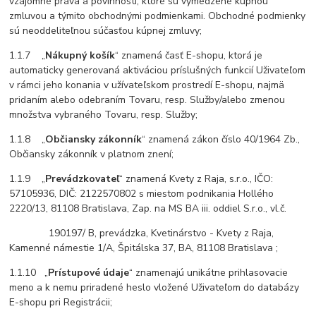
vzájomné práva a povinnosti, ktoré sú vymedzené kúpnou
zmluvou a týmito obchodnými podmienkami. Obchodné podmienky
sú neoddeliteľnou súčasťou kúpnej zmluvy;
1.1.7 „
Nákupný košík
“ znamená časť E-shopu, ktorá je
automaticky generovaná aktiváciou príslušných funkcií Uživateľom
v rámci jeho konania v užívateľskom prostredí E-shopu, najmä
pridaním alebo odebraním Tovaru, resp. Služby/alebo zmenou
množstva vybraného Tovaru, resp. Služby;
1.1.8 „
Občiansky zákonník
“ znamená zákon číslo 40/1964 Zb.,
Občiansky zákonník v platnom znení;
1.1.9 „
Prevádzkovateľ
“ znamená Kvety z Raja, s.r.o., IČO:
57105936, DIČ: 2122570802 s miestom podnikania Hollého
2220/13, 81108 Bratislava, Zap. na MS BA iii. oddiel S.r.o., vl.č.
190197/ B, prevádzka, Kvetinárstvo - Kvety z Raja,
Kamenné námestie 1/A, Špitálska 37, BA, 81108 Bratislava ;
1.1.10 „
Prístupové údaje
“ znamenajú unikátne prihlasovacie
meno a k nemu priradené heslo vložené Uživateľom do databázy
E-shopu pri Registrácii;