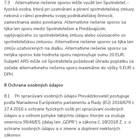
7.3 Alternatívne riešenie sporov môže využiť len Spotrebiteľ –
fyzická osoba, ktorá pri uzatváraní a plnení spotrebiteľskej zmluvy
nekoná v rámci predmetu svojej podnikateľskej činnosti,
zamestnania alebo povolania. Alternatívne riešenie sporov sa
týka len sporu medzi Spotrebiteľom a Predávajúcim,
vyplývajúceho zo spotrebiteľskej zmluvy alebo súvisiaceho so
spotrebiteľskou zmluvou. Alternatívne riešenie sporov sa týka len
zmlúv uzatvorených na diaľku. Alternatívne riešenie sporov sa
netýka sporov, kde hodnota sporu neprevyšuje sumu 20 EUR.
Subjekt ARS môže od Spotrebiteľa požadovať úhradu poplatku za
začatie alternatívneho riešenia sporu maximálne do výšky 5 EUR s
DPH.
8 Ochrana osobných údajov
8.1 Pri spracúvaní osobných údajov Prevádzkovateľ postupuje
podľa Nariadenia Európskeho parlamentu a Rady (EÚ) 2016/679 z
27.4.2016 o ochrane fyzických osôb pri spracúvaní osobných
údajov a o voľnom pohybe takýchto údajov, ktorým sa zrušuje
smernica 95/46/ES (ďalej len „GDPR“) a zákona č. 18/2018 Z. z. o
ochrane osobných údajov a o zmene a doplnení niektorých
zákonov.