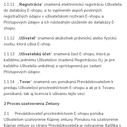
1.1.11 „
Registrácia
“ znamená elektronickú registráciu Užívateľa
do databázy E-shopu, a to vyplnením aspoň povinných
registračných údajov v užívateľskom rozhraní E-shopu a
Prístupových údajov a ich následným uložením do databázy E-
shopu;
1.1.12 „
Uživateľ
“ znamená akúkoľvek právnickú alebo fyzickú
osobu, ktorá užíva E-shop;
1.1.13 „
Uživateľský účet
“ znamená časť E-shopu, ktorá je
každému jednému Užívateľovi zriadená Registráciou (t.j. je pre
každého Užívateľa unikátna) a sprístupnená po zadaní
Prístupových údajov;
1.1.14 „
Tovar
“ znamená vec ponúkanú Prevádzkovateľom k
predaju Užívateľovi prostredníctvom E-shopu a ak je k Tovaru
ponúkaná, tak aj licencia k užívaniu tejto veci;
2 Proces uzatvorenia Zmluvy
2.1 Prevádzkovateľ prostredníctvom E-shopu ponúka
Užívateľom uzatvorenie Kúpnej zmluvy. Ponukou na uzatvorenie
Kúpnej zmluvy zo strany Prevádzkovateľa je zobrazenie tlačítka s