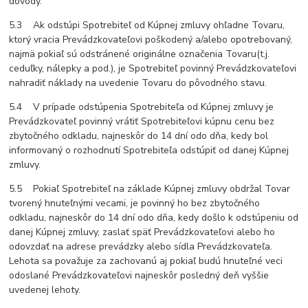
dôvody.
5.3 Ak odstúpi Spotrebiteľ od Kúpnej zmluvy ohľadne Tovaru,
ktorý vracia Prevádzkovateľovi poškodený a/alebo opotrebovaný,
najmä pokiaľ sú odstránené originálne označenia Tovaru(t.j.
ceduľky, nálepky a pod.), je Spotrebiteľ povinný Prevádzkovateľovi
nahradiť náklady na uvedenie Tovaru do pôvodného stavu.
5.4 V prípade odstúpenia Spotrebiteľa od Kúpnej zmluvy je
Prevádzkovateľ povinný vrátiť Spotrebiteľovi kúpnu cenu bez
zbytočného odkladu, najneskôr do 14 dní odo dňa, kedy bol
informovaný o rozhodnutí Spotrebiteľa odstúpiť od danej Kúpnej
zmluvy.
5.5 Pokiaľ Spotrebiteľ na základe Kúpnej zmluvy obdržal Tovar
tvorený hnuteľnými vecami, je povinný ho bez zbytočného
odkladu, najneskôr do 14 dní odo dňa, kedy došlo k odstúpeniu od
danej Kúpnej zmluvy, zaslať späť Prevádzkovateľovi alebo ho
odovzdať na adrese prevádzky alebo sídla Prevádzkovateľa.
Lehota sa považuje za zachovanú aj pokiaľ budú hnuteľné veci
odoslané Prevádzkovateľovi najneskôr posledný deň vyššie
uvedenej lehoty.