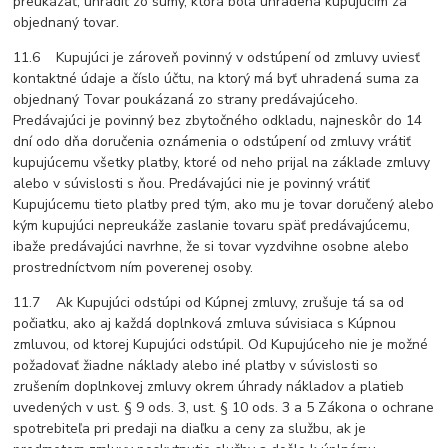
preukázať, uhradiť zo sumy, ktorá bola uhradená kupujúcim za
objednaný tovar.
11.6 Kupujúci je zároveň povinný v odstúpení od zmluvy uviesť
kontaktné údaje a číslo účtu, na ktorý má byť uhradená suma za
objednaný Tovar poukázaná zo strany predávajúceho.
Predávajúci je povinný bez zbytočného odkladu, najneskôr do 14
dní odo dňa doručenia oznámenia o odstúpení od zmluvy vrátiť
kupujúcemu všetky platby, ktoré od neho prijal na základe zmluvy
alebo v súvislosti s ňou. Predávajúci nie je povinný vrátiť
Kupujúcemu tieto platby pred tým, ako mu je tovar doručený alebo
kým kupujúci nepreukáže zaslanie tovaru späť predávajúcemu,
ibaže predávajúci navrhne, že si tovar vyzdvihne osobne alebo
prostredníctvom ním poverenej osoby.
11.7 Ak Kupujúci odstúpi od Kúpnej zmluvy, zrušuje tá sa od
počiatku, ako aj každá doplnková zmluva súvisiaca s Kúpnou
zmluvou, od ktorej Kupujúci odstúpil. Od Kupujúceho nie je možné
požadovať žiadne náklady alebo iné platby v súvislosti so
zrušením doplnkovej zmluvy okrem úhrady nákladov a platieb
uvedených v ust. § 9 ods. 3, ust. § 10 ods. 3 a 5 Zákona o ochrane
spotrebiteľa pri predaji na diaľku a ceny za službu, ak je