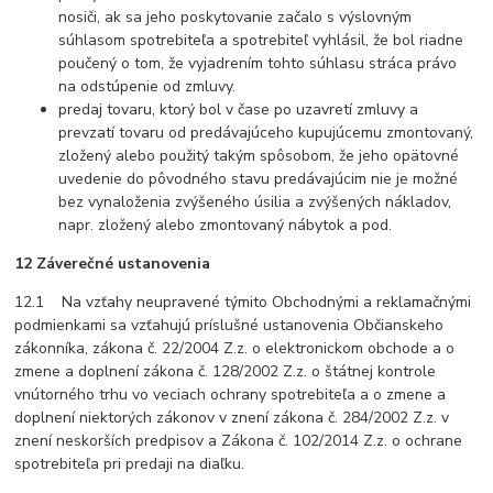
nosiči, ak sa jeho poskytovanie začalo s výslovným
súhlasom spotrebiteľa a spotrebiteľ vyhlásil, že bol riadne
poučený o tom, že vyjadrením tohto súhlasu stráca právo
na odstúpenie od zmluvy.
predaj tovaru, ktorý bol v čase po uzavretí zmluvy a
prevzatí tovaru od predávajúceho kupujúcemu zmontovaný,
zložený alebo použitý takým spôsobom, že jeho opätovné
uvedenie do pôvodného stavu predávajúcim nie je možné
bez vynaloženia zvýšeného úsilia a zvýšených nákladov,
napr. zložený alebo zmontovaný nábytok a pod.
12 Záverečné ustanovenia
12.1 Na vzťahy neupravené týmito Obchodnými a reklamačnými
podmienkami sa vzťahujú príslušné ustanovenia Občianskeho
zákonníka, zákona č. 22/2004 Z.z. o elektronickom obchode a o
zmene a doplnení zákona č. 128/2002 Z.z. o štátnej kontrole
vnútorného trhu vo veciach ochrany spotrebiteľa a o zmene a
doplnení niektorých zákonov v znení zákona č. 284/2002 Z.z. v
znení neskorších predpisov a Zákona č. 102/2014 Z.z. o ochrane
spotrebiteľa pri predaji na diaľku.