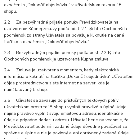
označením „Dokončiť objednávku“ v užívateľskom rozhraní E-
shopu.
2.2 Za bezvýhradné prijatie ponuky Prevádzkovateľa na
uzatvorenie Kúpnej zmluvy podľa odst. 2.1 týchto Obchodných
podmienok zo strany Užívateľa sa považuje kliknutie na dané
tlačítko s označením „Dokončiť objednávku“.
2.3 Bezvýhradným prijatím ponuky podľa odst. 2.2 týchto
Obchodných podmienok je uzatvorená Kúpna zmluva.
2.4 Zmluva je uzatvorená momentom, kedy elektronická
informácia o kliknutí na tlačítko „Dokončiť objednávku“ Užívateľom
dôjde prostredníctvom siete Internet na server, kde je
nainštalovaný E-shop.
2.5 Užívateľ sa zaväzuje do príslušných textových polí v
užívateľskom prostredí E-shopu vyplniť pravdivé a úplné údaje,
najmä pravdivo vyplniť svoju emailovou adresu, identifikačné
údaje a prípadne dodaciu adresu. Užívateľ berie na vedomie, že
Prevádzkovateľ bude ním zadané údaje dôvodne považovať za
správne a úplné a nie je povinný a ani oprávnený zadané údaje