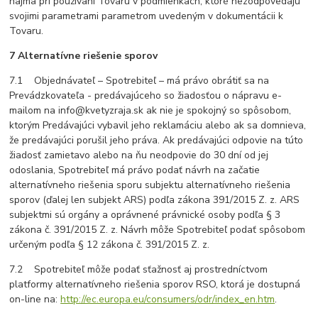
najmä pri používaní Tovaru v podmienkach, ktoré nezodpovedajú
svojimi parametrami parametrom uvedeným v dokumentácii k
Tovaru.
7 Alternatívne riešenie sporov
7.1 Objednávateľ – Spotrebiteľ – má právo obrátiť sa na
Prevádzkovateľa - predávajúceho so žiadosťou o nápravu e-
mailom na info@kvetyzraja.sk ak nie je spokojný so spôsobom,
ktorým Predávajúci vybavil jeho reklamáciu alebo ak sa domnieva,
že predávajúci porušil jeho práva. Ak predávajúci odpovie na túto
žiadosť zamietavo alebo na ňu neodpovie do 30 dní od jej
odoslania, Spotrebiteľ má právo podať návrh na začatie
alternatívneho riešenia sporu subjektu alternatívneho riešenia
sporov (ďalej len subjekt ARS) podľa zákona 391/2015 Z. z. ARS
subjektmi sú orgány a oprávnené právnické osoby podľa § 3
zákona č. 391/2015 Z. z. Návrh môže Spotrebiteľ podať spôsobom
určeným podľa § 12 zákona č. 391/2015 Z. z.
7.2 Spotrebiteľ môže podať sťažnosť aj prostredníctvom
platformy alternatívneho riešenia sporov RSO, ktorá je dostupná
on-line na:
http://ec.europa.eu/consumers/odr/index_en.htm
.