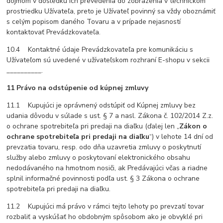
dojmom v dôsledku ich prevedenia do zobrazenia v technickom
prostriedku Užívateľa, preto je Užívateľ povinný sa vždy oboznámiť
s celým popisom daného Tovaru a v prípade nejasností
kontaktovať Prevádzkovateľa.
10.4 Kontaktné údaje Prevádzkovateľa pre komunikáciu s
Užívateľom sú uvedené v užívateľskom rozhraní E-shopu v sekcii
__________.
11 Právo na odstúpenie od kúpnej zmluvy
11.1 Kupujúci je oprávnený odstúpiť od Kúpnej zmluvy bez
udania dôvodu v súlade s ust. § 7 a nasl. Zákona č. 102/2014 Z.z.
o ochrane spotrebiteľa pri predaji na diaľku (ďalej len „
Zákon o
ochrane spotrebiteľa pri predaji na diaľku
“) v lehote 14 dní od
prevzatia tovaru, resp. odo dňa uzavretia zmluvy o poskytnutí
služby alebo zmluvy o poskytovaní elektronického obsahu
nedodávaného na hmotnom nosiči, ak Predávajúci včas a riadne
splnil informačné povinnosti podľa ust. § 3 Zákona o ochrane
spotrebiteľa pri predaji na diaľku.
11.2 Kupujúci má právo v rámci tejto lehoty po prevzatí tovar
rozbaliť a vyskúšať ho obdobným spôsobom ako je obvyklé pri