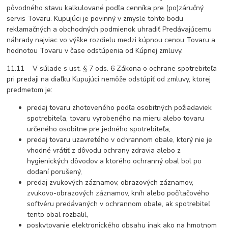
pôvodného stavu kalkulované podľa cenníka pre (po)záručný
servis Tovaru. Kupujúci je povinný v zmysle tohto bodu
reklamačných a obchodných podmienok uhradiť Predávajúcemu
náhrady najviac vo výške rozdielu medzi kúpnou cenou Tovaru a
hodnotou Tovaru v čase odstúpenia od Kúpnej zmluvy.
11.11 V súlade s ust. § 7 ods. 6 Zákona o ochrane spotrebiteľa
pri predaji na diaľku Kupujúci nemôže odstúpiť od zmluvy, ktorej
predmetom je:
predaj tovaru zhotoveného podľa osobitných požiadaviek
spotrebiteľa, tovaru vyrobeného na mieru alebo tovaru
určeného osobitne pre jedného spotrebiteľa,
predaj tovaru uzavretého v ochrannom obale, ktorý nie je
vhodné vrátiť z dôvodu ochrany zdravia alebo z
hygienických dôvodov a ktorého ochranný obal bol po
dodaní porušený,
predaj zvukových záznamov, obrazových záznamov,
zvukovo-obrazových záznamov, kníh alebo počítačového
softvéru predávaných v ochrannom obale, ak spotrebiteľ
tento obal rozbalil,
poskytovanie elektronického obsahu inak ako na hmotnom