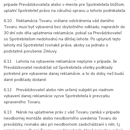
prípade Prevádzkovateľa alebo v mieste pre Spotrebiteľa bližšom,
uplatní Spotrebiteľ právo na záručnú opravu u tohoto podnikateľa.
6.10 Reklamácia Tovaru, vrátane odstránenia vád daného
Tovaru, musí byť vybavená bez zbytočného odkladu, najneskôr do
30 dní odo dňa uplatnenia reklamácie, pokiaľ sa Prevádzkovateľ
so Spotrebiteľom nedohodnú na dlhšej lehote. Po uplynutí tejto
lehoty má Spotrebiteľ rovnaké práva, akoby sa jednalo o
podstatné porušenie Zmluvy.
6.11 Lehota na vybavenie reklamácie neplynie v prípade, že
Prevádzkovateľ neobdržal od Spotrebiteľa všetky podklady
potrebné pre vybavenie danej reklamácie, a to do doby, než budú
dané podklady dodané.
6.12 Prevádzkovateľ alebo ním určený subjekt po riadnom
vybavení danej reklamácie vyzve Spotrebiteľa k prevzatiu
opraveného Tovaru.
6.13 Nárok na uplatnenie práv z vád Tovaru zaniká v prípade
neodbornej montáže alebo neodborného uvedenia Tovaru do
prevádzky, rovnako ako pri neodbornom zaobchádzaní s ním, t.j.