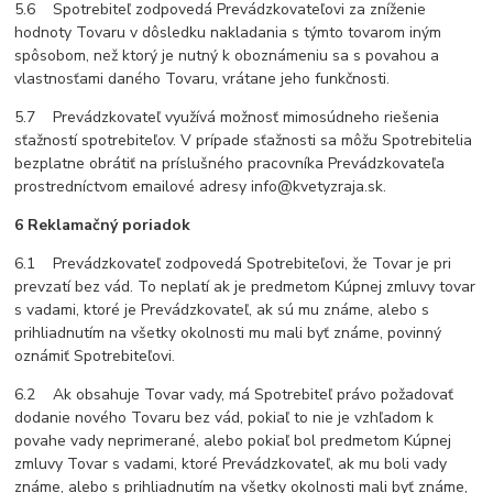
5.6 Spotrebiteľ zodpovedá Prevádzkovateľovi za zníženie
hodnoty Tovaru v dôsledku nakladania s týmto tovarom iným
spôsobom, než ktorý je nutný k oboznámeniu sa s povahou a
vlastnosťami daného Tovaru, vrátane jeho funkčnosti.
5.7 Prevádzkovateľ využívá možnosť mimosúdneho riešenia
sťažností spotrebiteľov. V prípade sťažnosti sa môžu Spotrebitelia
bezplatne obrátiť na príslušného pracovníka Prevádzkovateľa
prostredníctvom emailové adresy info@kvetyzraja.sk.
6 Reklamačný poriadok
6.1 Prevádzkovateľ zodpovedá Spotrebiteľovi, že Tovar je pri
prevzatí bez vád. To neplatí ak je predmetom Kúpnej zmluvy tovar
s vadami, ktoré je Prevádzkovateľ, ak sú mu známe, alebo s
prihliadnutím na všetky okolnosti mu mali byť známe, povinný
oznámiť Spotrebiteľovi.
6.2 Ak obsahuje Tovar vady, má Spotrebiteľ právo požadovať
dodanie nového Tovaru bez vád, pokiaľ to nie je vzhľadom k
povahe vady neprimerané, alebo pokiaľ bol predmetom Kúpnej
zmluvy Tovar s vadami, ktoré Prevádzkovateľ, ak mu boli vady
známe, alebo s prihliadnutím na všetky okolnosti mali byť známe,