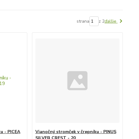
strana
z 2
ďalšie
ku - PICEA
Vianočný stromček v črepníku - PINUS
SILVER CREST - 20