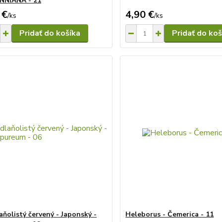
NIANA - 21
 €
4,90 €
/
ks
/
ks
Pridať do košíka
Pridať do koš
aňolistý červený - Japonský -
Heleborus - Čemerica - 11