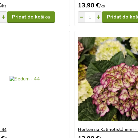
€
13,90 €
/
ks
/
ks
Pridať do košíka
Pridať do koš
 44
Hortenzia Kalinolistá mini -