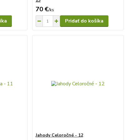
23
70 €
/
ks
íka
Pridať do košíka
Jahody Celoročné - 12