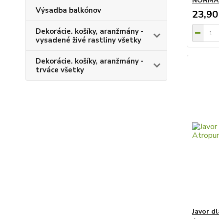
NORMAN
Výsadba balkónov
23,90
Dekorácie. košíky, aranžmány -
vysadené živé rastliny všetky
Dekorácie. košíky, aranžmány -
trváce všetky
Javor dl