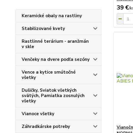
39 €
/
k
Keramické obaly na rastliny
Stabilizované kvety
Rastlinné terárium - aranžmán
v skle
Venčeky na dvere podľa sezóny
Vence a kytice smútočné
všetky
Dušičky, Sviatok všetkých
svätých, Pamiatka zosnulých
všetky
Vianoce všetky
Záhradkárske potreby
Vianočn