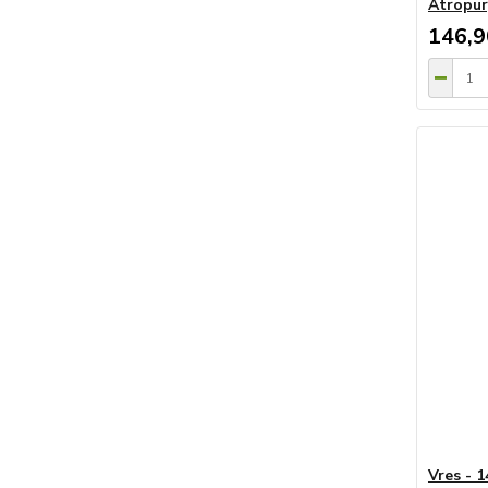
Atropur
146,9
Vres - 1