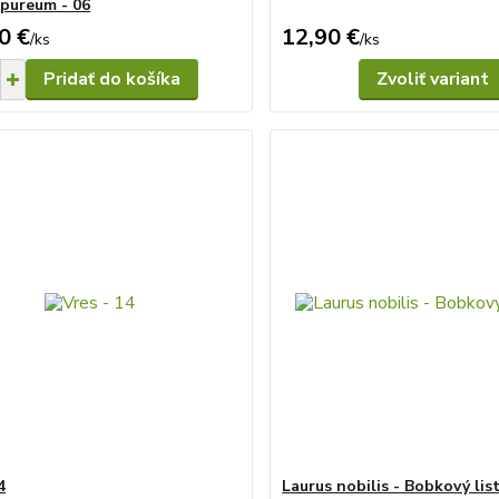
pureum - 06
0 €
12,90 €
/
ks
/
ks
Pridať do košíka
Zvoliť variant
4
Laurus nobilis - Bobkový list