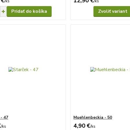
 €
12,90 €
/
ks
/
ks
Pridať do košíka
Zvoliť variant
 - 47
Muehlenbeckia - 50
€
4,90 €
/
ks
/
ks