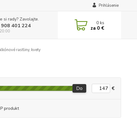
Prihlásenie
e si rady? Zavolajte.
0
ks
 908 401 224
za
0 €
 20:00
lkónové rastliny, kvety
Do
€
P produkt