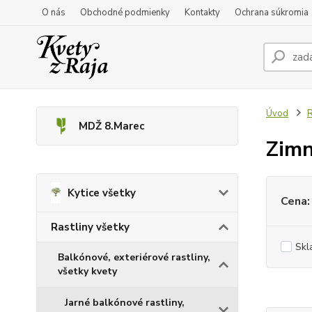
O nás
Obchodné podmienky
Kontakty
Ochrana súkromia
Úvod
R
MDŽ 8.Marec
Zimn
Kytice všetky
Cena:
Rastliny všetky
Skl
Balkónové, exteriérové rastliny,
všetky kvety
Jarné balkónové rastliny,