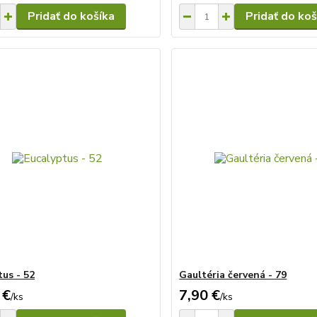
Pridať do košíka
Pridať do koš
tus - 52
Gaultéria červená - 79
 €
7,90 €
/
ks
/
ks