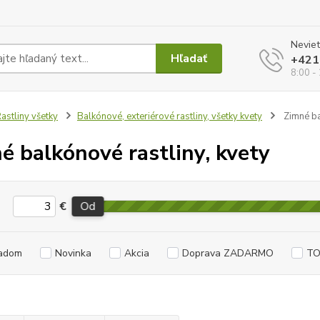
Neviet
Hľadať
+421
8:00 -
astliny všetky
Balkónové, exteriérové rastliny, všetky kvety
Zimné ba
é balkónové rastliny, kvety
€
Od
adom
Novinka
Akcia
Doprava ZADARMO
TO