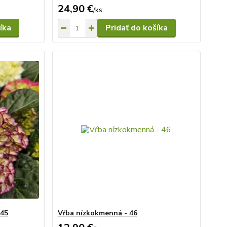
24,90 €
/
ks
íka
Pridať do košíka
 45
Vŕba nízkokmenná - 46