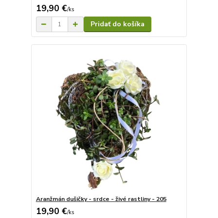
19,90 €
/
ks
Pridať do košíka
Aranžmán dušičky - srdce - živé rastliny - 205
19,90 €
/
ks