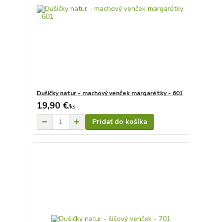
Dušičky natur - machový venček margarétky - 601
19,90 €
/
ks
Pridať do košíka