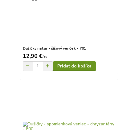
Dušičky natur - šišový venček - 701
12,90 €
/
ks
Pridať do košíka