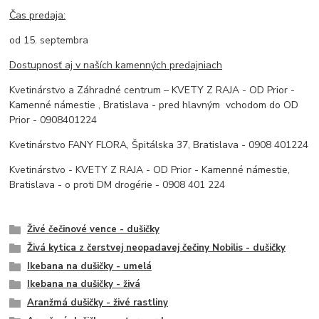
Čas predaja:
od 15. septembra
Dostupnosť aj v naších kamenných predajniach
Kvetinárstvo a Záhradné centrum – KVETY Z RAJA - OD Prior -
Kamenné námestie , Bratislava - pred hlavným vchodom do OD
Prior - 0908401224
Kvetinárstvo FANY FLORA, Špitálska 37, Bratislava - 0908 401224
Kvetinárstvo - KVETY Z RAJA - OD Prior - Kamenné námestie,
Bratislava - o proti DM drogérie - 0908 401 224
Živé čečinové vence - dušičky
Živá kytica z čerstvej neopadavej čečiny Nobilis - dušičky
Ikebana na dušičky - umelá
Ikebana na dušičky - živá
Aranžmá dušičky - živé rastliny