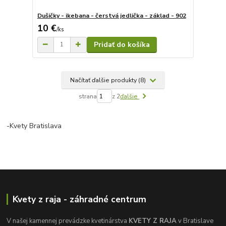
Dušičky - ikebana - čerstvá jedlička - základ - 902
10 €
/
ks
Pridať do košíka
Načítať ďalšie produkty (8)
strana
z 2
ďalšie
-Kvety Bratislava
Kvety z raja - záhradné centrum
V našej kamennej prevádzke kvetinárstva
KVETY Z RAJA
v Bratislave