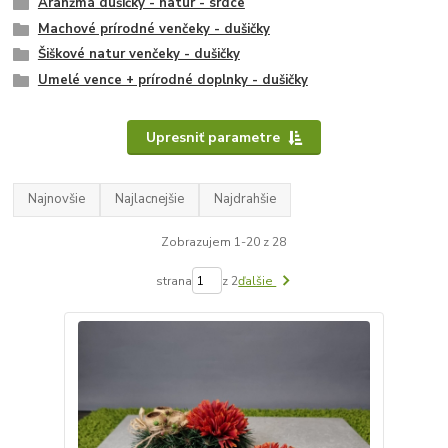
Aranžmá dušičky - natur - srdce
Machové prírodné venčeky - dušičky
Šiškové natur venčeky - dušičky
Umelé vence + prírodné doplnky - dušičky
Upresniť parametre
Najnovšie
Najlacnejšie
Najdrahšie
Zobrazujem 1-20 z 28
strana
z 2
ďalšie