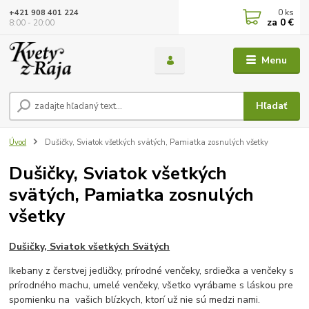
0
ks
+421 908 401 224
za
0 €
8:00 - 20:00
Menu
Hľadať
Úvod
Dušičky, Sviatok všetkých svätých, Pamiatka zosnulých všetky
Dušičky, Sviatok všetkých
svätých, Pamiatka zosnulých
všetky
Dušičky, Sviatok všetkých Svätých
Ikebany z čerstvej jedličky, prírodné venčeky, srdiečka a venčeky s
prírodného machu, umelé venčeky, všetko vyrábame s láskou pre
spomienku na vašich blízkych, ktorí už nie sú medzi nami.