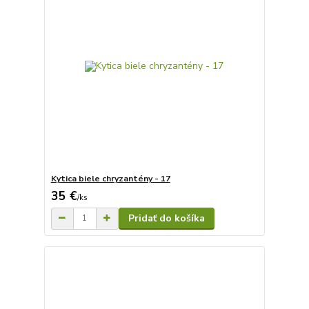
Kytica biele chryzantény - 17
35 €
/
ks
Pridať do košíka