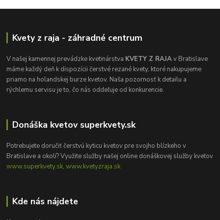
Kvety z raja - záhradné centrum
V našej kamennej prevádzke kvetinárstva
KVETY Z RAJA
v Bratislave
máme každý deň k dispozícii čerstvé rezané kvety, ktoré nakupujeme
priamo na holandskej burze kvetov. Naša pozornosť k detailu a
rýchlemu servisu je to, čo nás oddeľuje od konkurencie.
Donáška kvetov superkvety.sk
Potrebujete doručiť čerstvú kyticu kvetov pre svojho blízkeho v
Bratislave a okolí? Využite služby našej online donáškovej služby kvetov
www.superkvety.sk, www.kvetyzraja.sk
Kde nás nájdete