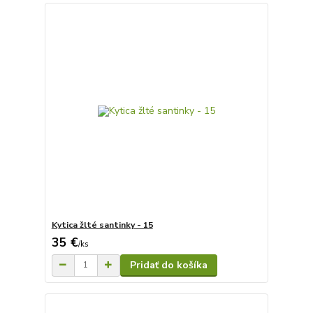
Kytica žlté santinky - 15
35 €
/
ks
Pridať do košíka