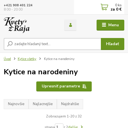
0
ks
+421 908 401 224
za
0 €
8:00 - 20:00
Menu
Hľadať
Úvod
Kytice všetky
Kytice na narodeniny
Kytice na narodeniny
Upresniť parametre
Najnovšie
Najlacnejšie
Najdrahšie
Zobrazujem 1-20 z 32
strana
z 2
ďalšie