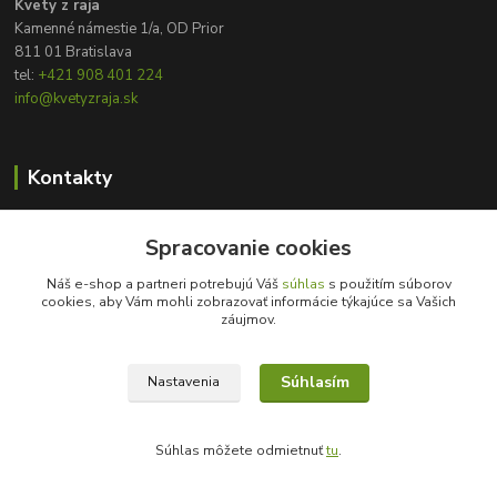
Kvety z raja
Kamenné námestie 1/a, OD Prior
811 01 Bratislava
tel:
+421 908 401 224
info@kvetyzraja.sk
Kontakty
Zákaznícka podpora
+421 908 401 224
Spracovanie cookies
8:00 - 20:00
Náš e-shop a partneri potrebujú Váš
súhlas
s použitím súborov
cookies, aby Vám mohli zobrazovať informácie týkajúce sa Vašich
info@kvetyzraja.sk
záujmov.
Súhlasím
Nastavenia
Súhlas môžete odmietnuť
tu
.
Vytvorené na
Eshop-rychlo.sk