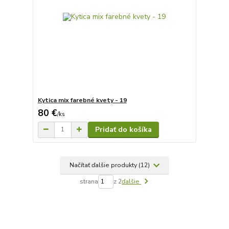
Kytica mix farebné kvety - 19
80 €
/
ks
Pridať do košíka
Načítať ďalšie produkty (12)
strana
z 2
ďalšie