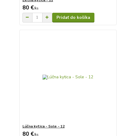
80 €
/
ks
Pridať do košíka
Lúčna kytica - Sole - 12
80 €
/
ks