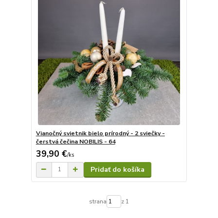
Vianočný svietnik bielo prírodný - 2 sviečky -
čerstvá čečina NOBILIS - 64
39,90 €
/
ks
Pridať do košíka
strana
z 1