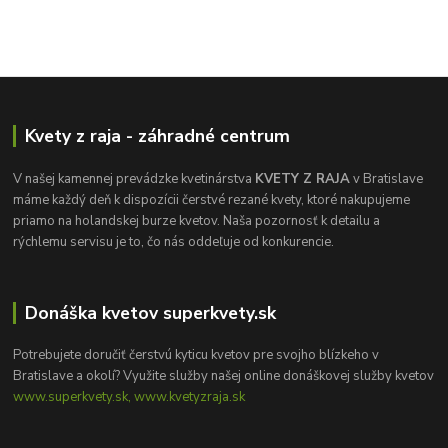
Kvety z raja - záhradné centrum
V našej kamennej prevádzke kvetinárstva
KVETY Z RAJA
v Bratislave
máme každý deň k dispozícii čerstvé rezané kvety, ktoré nakupujeme
priamo na holandskej burze kvetov. Naša pozornosť k detailu a
rýchlemu servisu je to, čo nás oddeľuje od konkurencie.
Donáška kvetov superkvety.sk
Potrebujete doručiť čerstvú kyticu kvetov pre svojho blízkeho v
Bratislave a okolí? Využite služby našej online donáškovej služby kvetov
www.superkvety.sk, www.kvetyzraja.sk