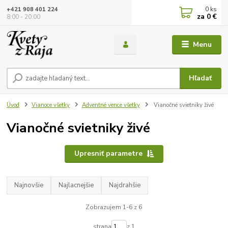
0
ks
+421 908 401 224
za
0 €
8:00 - 20:00
Menu
Hľadať
Úvod
Vianoce všetky
Adventné vence všetky
Vianočné svietniky živé
Vianočné svietniky živé
Upresniť parametre
Najnovšie
Najlacnejšie
Najdrahšie
Zobrazujem 1-6 z 6
strana
z 1