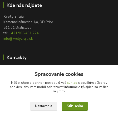
Kde nás nájdete
Kvety z raja
Kamenné námestie 1/a, OD Prior
811 01 Bratislava
tel:
+421 908 401 224
info@kvetyzraja.sk
Kontakty
Zákaznícka podpora
Spracovanie cookies
+421 908 401 224
8:00 - 20:00
Náš e-shop a partneri potrebujú Váš
súhlas
s použitím súborov
cookies, aby Vám mohli zobrazovať informácie týkajúce sa Vašich
info@kvetyzraja.sk
záujmov.
Súhlasím
Nastavenia