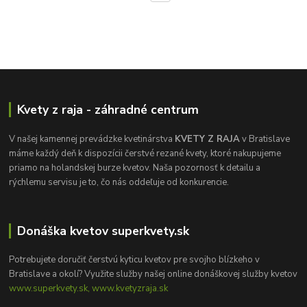
Kvety z raja - záhradné centrum
V našej kamennej prevádzke kvetinárstva
KVETY Z RAJA
v Bratislave
máme každý deň k dispozícii čerstvé rezané kvety, ktoré nakupujeme
priamo na holandskej burze kvetov. Naša pozornosť k detailu a
rýchlemu servisu je to, čo nás oddeľuje od konkurencie.
Donáška kvetov superkvety.sk
Potrebujete doručiť čerstvú kyticu kvetov pre svojho blízkeho v
Bratislave a okolí? Využite služby našej online donáškovej služby kvetov
www.superkvety.sk, www.kvetyzraja.sk