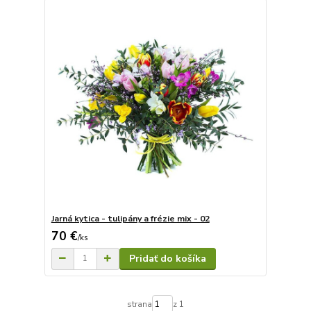
Jarná kytica - tulipány a frézie mix - 02
70 €
/
ks
Pridať do košíka
strana
z 1