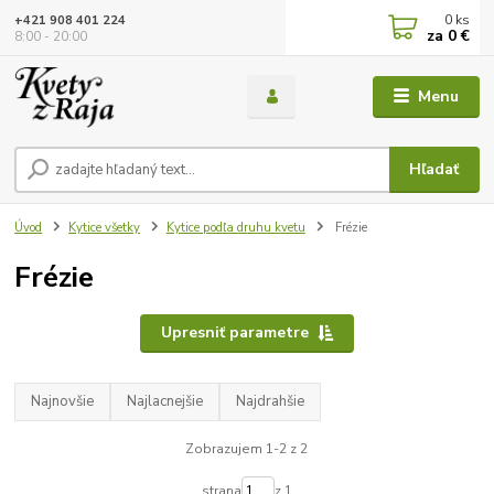
0
ks
+421 908 401 224
za
0 €
8:00 - 20:00
Menu
Hľadať
Úvod
Kytice všetky
Kytice podľa druhu kvetu
Frézie
Frézie
Upresniť parametre
Najnovšie
Najlacnejšie
Najdrahšie
Zobrazujem 1-2 z 2
strana
z 1