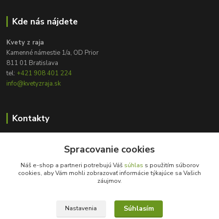
Kde nás nájdete
Kvety z raja
Kamenné námestie 1/a, OD Prior
811 01 Bratislava
tel:
+421 908 401 224
info@kvetyzraja.sk
Kontakty
Zákaznícka podpora
Spracovanie cookies
+421 908 401 224
8:00 - 20:00
Náš e-shop a partneri potrebujú Váš
súhlas
s použitím súborov
cookies, aby Vám mohli zobrazovať informácie týkajúce sa Vašich
info@kvetyzraja.sk
záujmov.
Súhlasím
Nastavenia