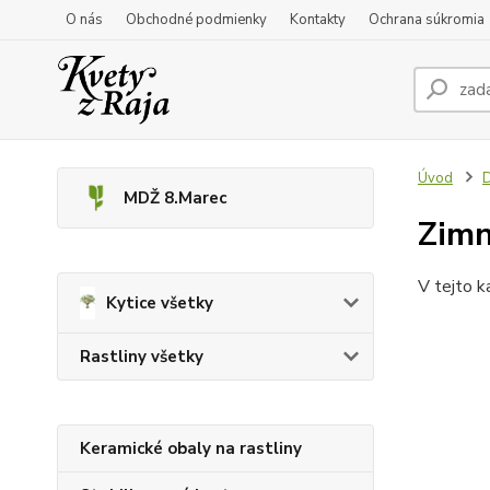
O nás
Obchodné podmienky
Kontakty
Ochrana súkromia
Úvod
D
MDŽ 8.Marec
Zimn
V tejto k
Kytice všetky
Rastliny všetky
Keramické obaly na rastliny