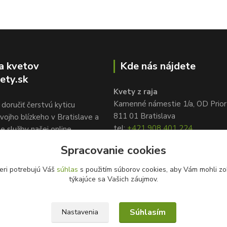
a kvetov
Kde nás nájdete
ety.sk
Kvety z raja
Kamenné námestie 1/a, OD Prior
doručiť čerstvú kyticu
811 01 Bratislava
vojho blízkeho v Bratislave a
tel:
+421 908 401 224
te služby našej online
info@kvetyzraja.sk
služby kvetov
Spracovanie cookies
ety.sk, www.kvetyzraja.sk
eri potrebujú Váš
súhlas
s použitím súborov cookies, aby Vám mohli zo
týkajúce sa Vašich záujmov.
Súhlasím
Nastavenia