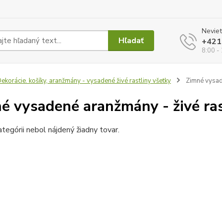
Neviet
Hľadať
+421
8:00 -
ekorácie. košíky, aranžmány - vysadené živé rastliny všetky
Zimné vysade
é vysadené aranžmány - živé ras
ategórii nebol nájdený žiadny tovar.