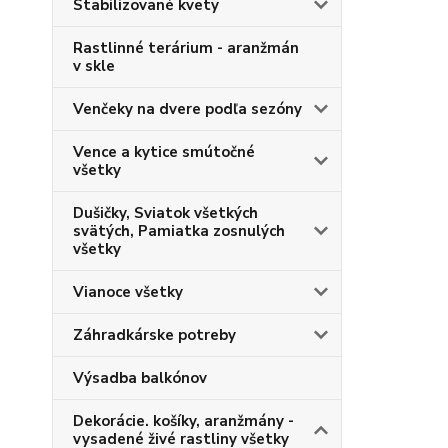
Stabilizované kvety
Rastlinné terárium - aranžmán
v skle
Venčeky na dvere podľa sezóny
Vence a kytice smútočné
všetky
Dušičky, Sviatok všetkých
svätých, Pamiatka zosnulých
všetky
Vianoce všetky
Záhradkárske potreby
Výsadba balkónov
Dekorácie. košíky, aranžmány -
vysadené živé rastliny všetky