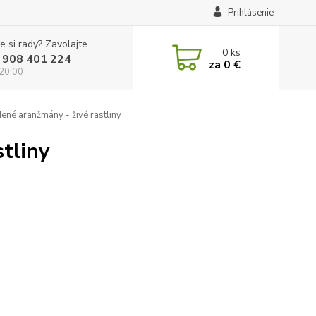
Prihlásenie
e si rady? Zavolajte.
0
ks
 908 401 224
za
0 €
 20:00
né aranžmány - živé rastliny
tliny