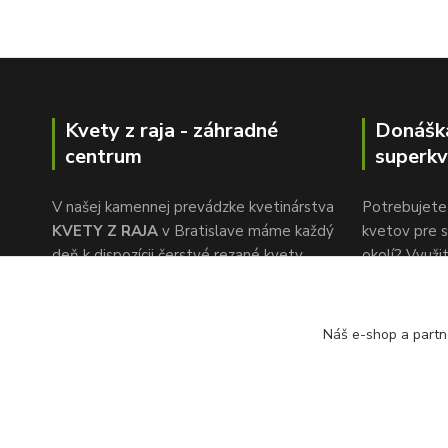
Kvety z raja - záhradné
Donášk
centrum
superkv
V našej kamennej prevádzke kvetinárstva
Potrebujete 
KVETY Z RAJA
v Bratislave máme každý
kvetov pre s
deň k dispozícii čerstvé rezané kvety,
okolí? Využi
ktoré nakupujeme priamo na holandskej
donáškovej 
burze kvetov. Naša pozornosť k detailu a
www.superkv
rýchlemu servisu je to, čo nás oddeľuje od
Náš e-shop a partn
konkurencie.