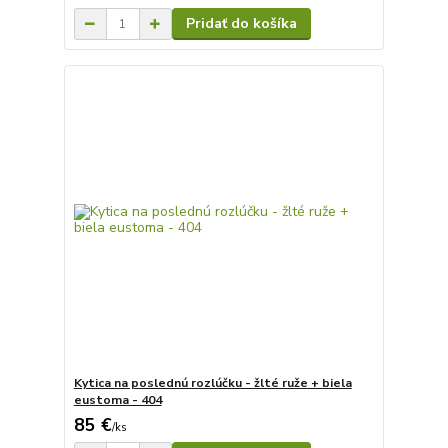
Pridať do košíka
Kytica na poslednú rozlúčku - žlté ruže + biela
eustoma - 404
85 €
/
ks