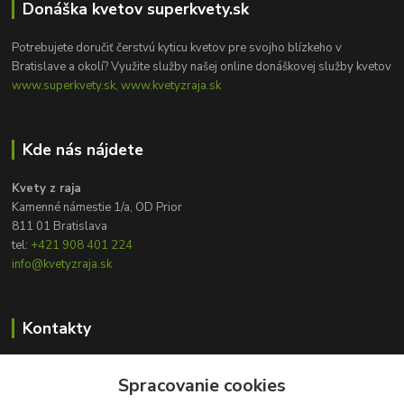
Donáška kvetov superkvety.sk
Potrebujete doručiť čerstvú kyticu kvetov pre svojho blízkeho v
Bratislave a okolí? Využite služby našej online donáškovej služby kvetov
www.superkvety.sk, www.kvetyzraja.sk
Kde nás nájdete
Kvety z raja
Kamenné námestie 1/a, OD Prior
811 01 Bratislava
tel:
+421 908 401 224
info@kvetyzraja.sk
Kontakty
Zákaznícka podpora
+421 908 401 224
Spracovanie cookies
8:00 - 20:00