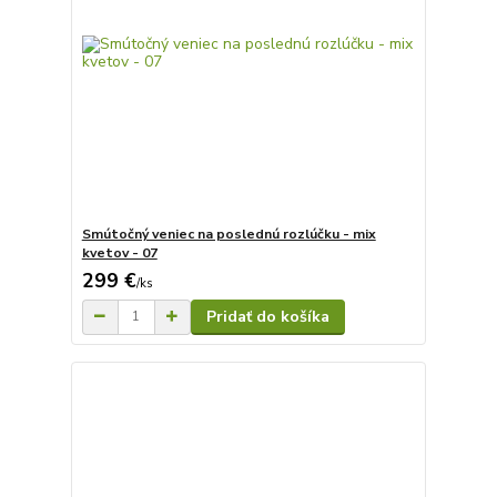
Smútočný veniec na poslednú rozlúčku - mix
kvetov - 07
299 €
/
ks
Pridať do košíka