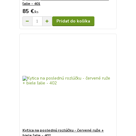
ľalie - 401
85 €
/
ks
Pridať do košíka
Kytica na poslednú rozlúčku - červené ruže +
biele ľalie - 402