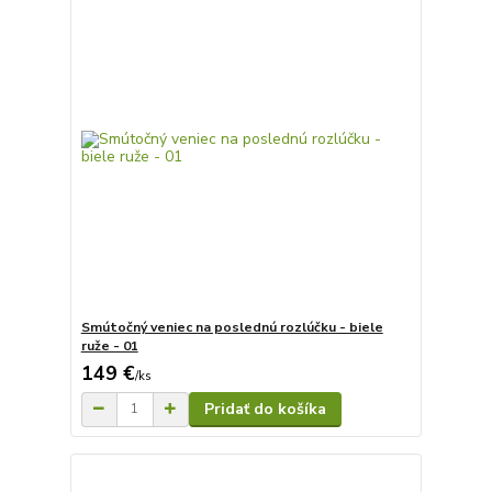
Smútočný veniec na poslednú rozlúčku - biele
ruže - 01
149 €
/
ks
Pridať do košíka