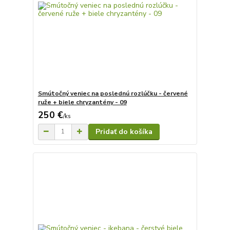
Smútočný veniec na poslednú rozlúčku - červené
ruže + biele chryzantény - 09
250 €
/
ks
Pridať do košíka