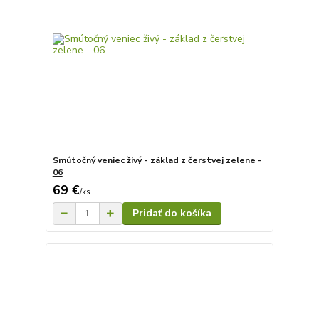
Smútočný veniec živý - základ z čerstvej zelene -
06
69 €
/
ks
Pridať do košíka