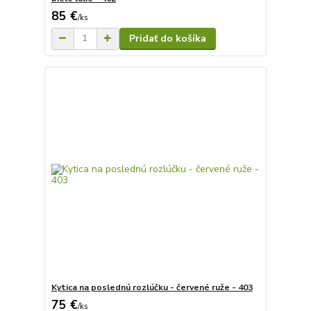
85 €
/
ks
Pridať do košíka
Kytica na poslednú rozlúčku - červené ruže - 403
75 €
/
ks