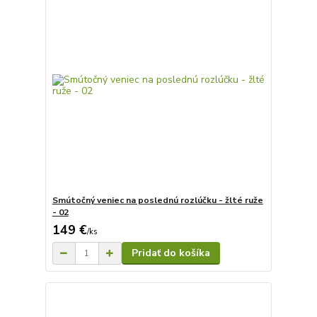
Smútočný veniec na poslednú rozlúčku - žlté ruže
- 02
149 €
/
ks
Pridať do košíka