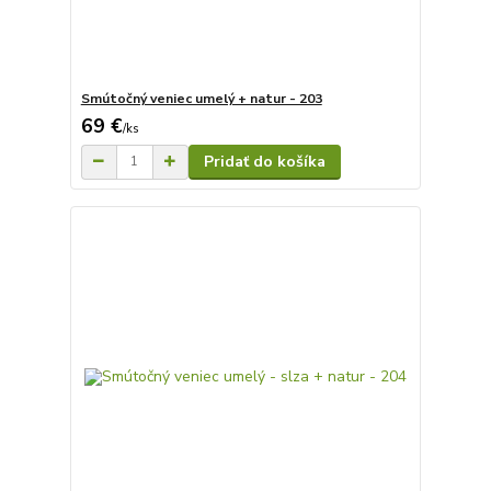
Smútočný veniec umelý + natur - 203
69 €
/
ks
Pridať do košíka