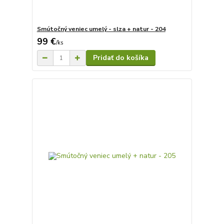
Smútočný veniec umelý - slza + natur - 204
99 €
/
ks
Pridať do košíka