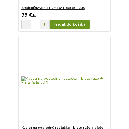
Smútočný veniec umelý + natur - 205
99 €
/
ks
Pridať do košíka
Kytica na poslednú rozlúčku - biele ruže + biele