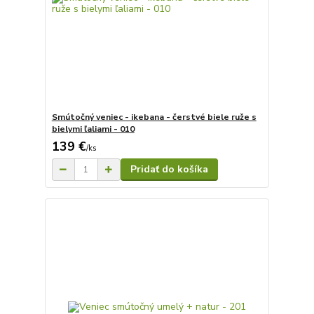
Smútočný veniec - ikebana - čerstvé biele ruže s
bielymi ľaliami - 010
139 €
/
ks
Pridať do košíka