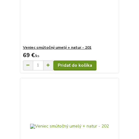
Veniec smútočný umelý + natur - 201
69 €
/
ks
Pridať do košíka