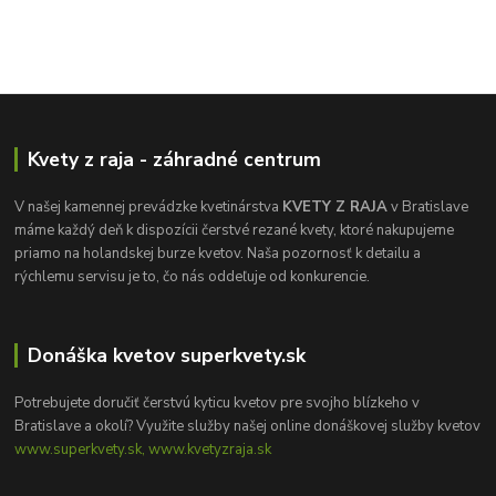
Kvety z raja - záhradné centrum
V našej kamennej prevádzke kvetinárstva
KVETY Z RAJA
v Bratislave
máme každý deň k dispozícii čerstvé rezané kvety, ktoré nakupujeme
priamo na holandskej burze kvetov. Naša pozornosť k detailu a
rýchlemu servisu je to, čo nás oddeľuje od konkurencie.
Donáška kvetov superkvety.sk
Potrebujete doručiť čerstvú kyticu kvetov pre svojho blízkeho v
Bratislave a okolí? Využite služby našej online donáškovej služby kvetov
www.superkvety.sk, www.kvetyzraja.sk