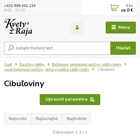
0
ks
+421 908 401 224
za
0 €
8:00 - 20:00
Menu
Hľadať
Úvod
Rastliny všetky
Balkónové, exteriérové rastliny, všetky kvety
Jarné balkónové rastliny, jarná výsadba všetky kvety
Cibuľoviny
Cibuľoviny
Upresniť parametre
Najnovšie
Najlacnejšie
Najdrahšie
Zobrazujem 1-3 z 3