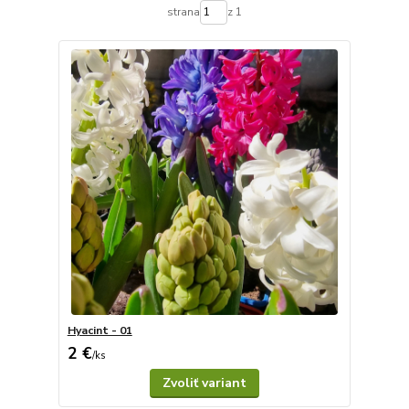
strana
z 1
Hyacint - 01
2 €
/
ks
Zvoliť variant