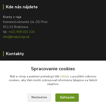
Kde nás nájdete
Kvety z raja
Kamenné námestie 1/a, OD Prior
811 01 Bratislava
tel:
+421 908 401 224
info@kvetyzraja.sk
Kontakty
Zákaznícka podpora
+421 908 401 224
Spracovanie cookies
8:00 - 20:00
Náš e-shop a partneri potrebujú Váš
súhlas
s použitím súborov
cookies, aby Vám mohli zobrazovať informácie týkajúce sa Vašich
info@kvetyzraja.sk
záujmov.
Súhlasím
Nastavenia