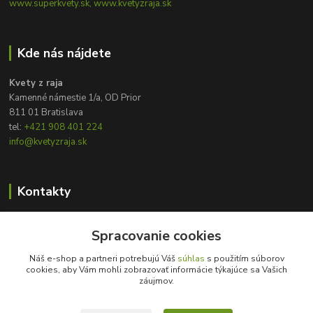
www.superkvety.sk, www.kvetyzraja.sk
Kde nás nájdete
Kvety z raja
Kamenné námestie 1/a, OD Prior
811 01 Bratislava
tel:
+421 908 401 224
info@kvetyzraja.sk
Kontakty
Zákaznícka podpora
+421 908 401 224
Spracovanie cookies
8:00 - 20:00
Náš e-shop a partneri potrebujú Váš
súhlas
s použitím súborov
cookies, aby Vám mohli zobrazovať informácie týkajúce sa Vašich
info@kvetyzraja.sk
záujmov.