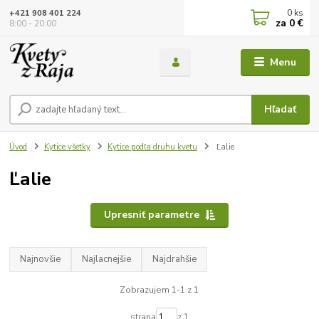
0
ks
+421 908 401 224
za
0 €
8:00 - 20:00
Menu
Hľadať
Úvod
Kytice všetky
Kytice podľa druhu kvetu
Ľalie
Ľalie
Upresniť parametre
Najnovšie
Najlacnejšie
Najdrahšie
Zobrazujem 1-1 z 1
strana
z 1