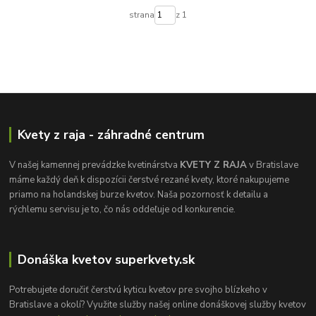
strana
z 1
Kvety z raja - záhradné centrum
V našej kamennej prevádzke kvetinárstva
KVETY Z RAJA
v Bratislave
máme každý deň k dispozícii čerstvé rezané kvety, ktoré nakupujeme
priamo na holandskej burze kvetov. Naša pozornosť k detailu a
rýchlemu servisu je to, čo nás oddeľuje od konkurencie.
Donáška kvetov superkvety.sk
Potrebujete doručiť čerstvú kyticu kvetov pre svojho blízkeho v
Bratislave a okolí? Využite služby našej online donáškovej služby kvetov