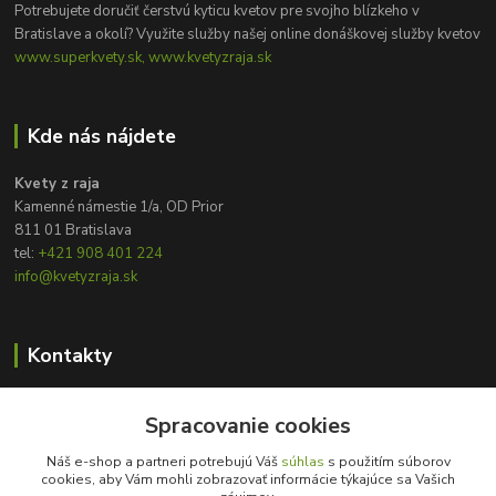
Potrebujete doručiť čerstvú kyticu kvetov pre svojho blízkeho v
Bratislave a okolí? Využite služby našej online donáškovej služby kvetov
www.superkvety.sk, www.kvetyzraja.sk
Kde nás nájdete
Kvety z raja
Kamenné námestie 1/a, OD Prior
811 01 Bratislava
tel:
+421 908 401 224
info@kvetyzraja.sk
Kontakty
Zákaznícka podpora
+421 908 401 224
Spracovanie cookies
8:00 - 20:00
Náš e-shop a partneri potrebujú Váš
súhlas
s použitím súborov
cookies, aby Vám mohli zobrazovať informácie týkajúce sa Vašich
info@kvetyzraja.sk