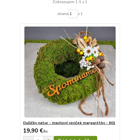
Zobrazujem 1-1 z 1
strana
z 1
Dušičky natur - machový venček margarétky - 601
19,90 €
/
ks