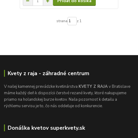
Pridať do košíka
strana
z 1
Kvety z raja - záhradné centrum
V našej kamennej prevádzke kvetinárstva
KVETY Z RAJA
v Bratislave
máme každý deň k dispozícii čerstvé rezané kvety, ktoré nakupujeme
priamo na holandskej burze kvetov. Naša pozornosť k detailu a
rýchlemu servisu je to, čo nás oddeľuje od konkurencie.
Donáška kvetov superkvety.sk