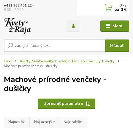
0
ks
+421 908 401 224
za
0 €
8:00 - 20:00
Menu
Hľadať
Úvod
Dušičky, Sviatok všetkých svätých, Pamiatka zosnulých všetky
Machové prírodné venčeky - dušičky
Machové prírodné venčeky -
dušičky
Upresniť parametre
Najnovšie
Najlacnejšie
Najdrahšie