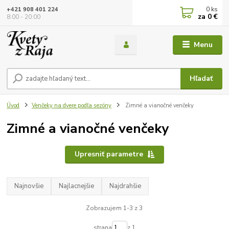
0
ks
+421 908 401 224
za
0 €
8:00 - 20:00
Menu
Hľadať
Úvod
Venčeky na dvere podľa sezóny
Zimné a vianočné venčeky
Zimné a vianočné venčeky
Upresniť parametre
Najnovšie
Najlacnejšie
Najdrahšie
Zobrazujem 1-3 z 3
strana
z 1