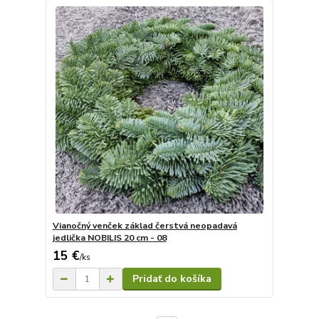
Vianočný venček základ čerstvá neopadavá
jedlička NOBILIS 20 cm - 08
15 €
/
ks
Pridať do košíka