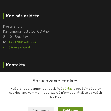
Kde nás nájdete
Kvety z raja
Kamenné námestie 1/a, OD Prior
811 01 Bratislava
tel:
+421 908 401 224
info@kvetyzraja.sk
Kontakty
Zákaznícka podpora
+421 908 401 224
Spracovanie cookies
8:00 - 20:00
Náš e-shop a partneri potrebujú Váš
súhlas
s použitím súborov
cookies, aby Vám mohli zobrazovať informácie týkajúce sa Vašich
info@kvetyzraja.sk
záujmov.
Súhlasím
Nastavenia