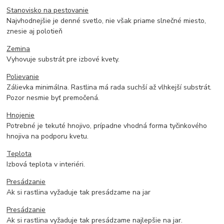
Stanovisko na pestovanie
Najvhodnejšie je denné svetlo, nie však priame slnečné miesto,
znesie aj polotieň
Zemina
Vyhovuje substrát pre izbové kvety.
Polievanie
Zálievka minimálna. Rastlina má rada suchší až vlhkejší substrát.
Pozor nesmie byť premočená.
Hnojenie
Potrebné je tekuté hnojivo, prípadne vhodná forma tyčinkového
hnojiva na podporu kvetu.
Teplota
Izbová teplota v interiéri.
Presádzanie
Ak si rastlina vyžaduje tak presádzame na jar
Presádzanie
Ak si rastlina vyžaduje tak presádzame najlepšie na jar.