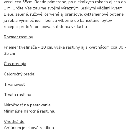
verzii cca 35cm. Rastie primerane, po niekolkých rokoch aj cca do
1 m. Určite Vás zaujme svojimi výraznými lesklými väčšími kvetmi.
Biele, zelené, ružové, červené aj oranžové, cyklámenové odtiene,
ju robia výnimočnou. Hodí sa výborne do kancelárie, bytov,
recepcií pretože prispieva k čisteniu vzduchu.
Rozmer rastliny
Priemer kvetináča - 10 cm, výška rastliny aj s kvetináčom cca 30 -
35 cm
Čas predaja
Celoročný predaj
Trvanlivosť
Trvalá rastlina.
Náročnosť na pestovanie
Minimálne náročná rastlina.
Vhodná do
Antúrium je izbová rastlina.