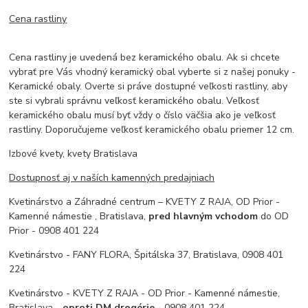
Cena rastliny
Cena rastliny je uvedená bez keramického obalu. Ak si chcete
vybrať pre Vás vhodný keramický obal vyberte si z našej ponuky -
Keramické obaly. Overte si práve dostupné veľkosti rastliny, aby
ste si vybrali správnu veľkosť keramického obalu. Veľkosť
keramického obalu musí byť vždy o číslo väčšia ako je veľkosť
rastliny. Doporučujeme veľkosť keramického obalu priemer 12 cm.
Izbové kvety, kvety Bratislava
Dostupnosť aj v naších kamenných predajniach
Kvetinárstvo a Záhradné centrum – KVETY Z RAJA, OD Prior -
Kamenné námestie , Bratislava,
pred hlavným vchodom
do OD
Prior - 0908 401 224
Kvetinárstvo - FANY FLORA, Špitálska 37, Bratislava, 0908 401
224
Kvetinárstvo - KVETY Z RAJA - OD Prior - Kamenné námestie,
Bratislava -
oproti DM drogérie -
0908 401 224