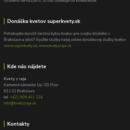
rýchlemu servisu je to, čo nás oddeľuje od konkurencie.
Donáška kvetov superkvety.sk
Potrebujete doručiť čerstvú kyticu kvetov pre svojho blízkeho v
Bratislave a okolí? Využite služby našej online donáškovej služby kvetov
www.superkvety.sk, www.kvetyzraja.sk
Kde nás nájdete
Kvety z raja
Kamenné námestie 1/a, OD Prior
811 01 Bratislava
tel:
+421 908 401 224
info@kvetyzraja.sk
Kontakty