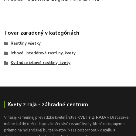
Tovar zaradený v kategóriách
Rastliny všetky
Izbové, interiérové rastliny, kvety
Kvitnúce izbové rastliny, kvety
Kvety z raja - záhradné centrum
V našej kamennej prevádzke kvetinárstva
KVETY Z RAJA
v Bratislave
máme každý deň k dispozícii čerstvé rezané kvety, ktoré nakupujeme
priamo na holandskej burze kvetov. Naša pozornosť k detailu a