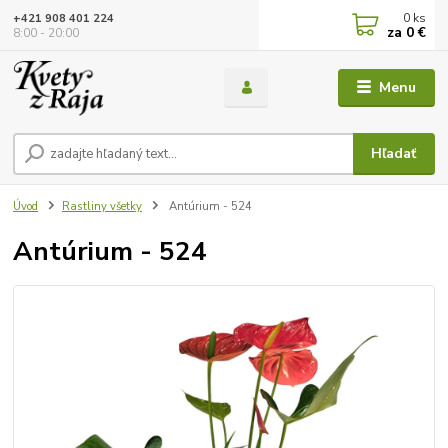
0
ks
+421 908 401 224
za
0 €
8:00 - 20:00
Menu
Hľadať
Úvod
Rastliny všetky
Antúrium - 524
Antúrium - 524