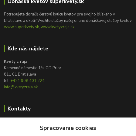
Donáška kvetov superkvety.sk
Potrebujete doručiť čerstvú kyticu kvetov pre svojho blízkeho v
Bratislave a okolí? Využite služby našej online donáškovej služby kvetov
www.superkvety.sk, www.kvetyzraja.sk
Kde nás nájdete
Kvety z raja
Kamenné námestie 1/a, OD Prior
811 01 Bratislava
tel:
+421 908 401 224
info@kvetyzraja.sk
Kontakty
Zákaznícka podpora
+421 908 401 224
Spracovanie cookies
8:00 - 20:00