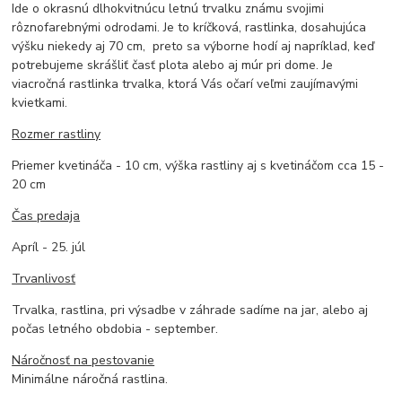
Ide o okrasnú dlhokvitnúcu letnú trvalku známu svojimi
rôznofarebnými odrodami. Je to kríčková, rastlinka, dosahujúca
výšku niekedy aj 70 cm, preto sa výborne hodí aj napríklad, keď
potrebujeme skrášliť časť plota alebo aj múr pri dome. Je
viacročná rastlinka trvalka, ktorá Vás očarí veľmi zaujímavými
kvietkami.
Rozmer rastliny
Priemer kvetináča - 10 cm, výška rastliny aj s kvetináčom cca 15 -
20 cm
Čas predaja
Apríl - 25. júl
Trvanlivosť
Trvalka, rastlina, pri výsadbe v záhrade sadíme na jar, alebo aj
počas letného obdobia - september.
Náročnosť na pestovanie
Minimálne náročná rastlina.