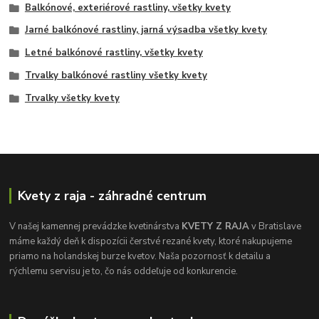
Balkónové, exteriérové rastliny, všetky kvety
Jarné balkónové rastliny, jarná výsadba všetky kvety
Letné balkónové rastliny, všetky kvety
Trvalky balkónové rastliny všetky kvety
Trvalky všetky kvety
Kvety z raja - záhradné centrum
V našej kamennej prevádzke kvetinárstva
KVETY Z RAJA
v Bratislave
máme každý deň k dispozícii čerstvé rezané kvety, ktoré nakupujeme
priamo na holandskej burze kvetov. Naša pozornosť k detailu a
rýchlemu servisu je to, čo nás oddeľuje od konkurencie.