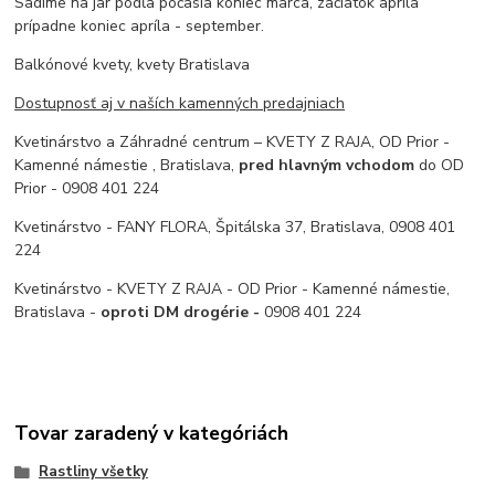
Sadíme na jar podľa počasia koniec marca, začiatok apríla
prípadne koniec apríla - september.
Balkónové kvety, kvety Bratislava
Dostupnosť aj v naších kamenných predajniach
Kvetinárstvo a Záhradné centrum – KVETY Z RAJA, OD Prior -
Kamenné námestie , Bratislava,
pred hlavným vchodom
do OD
Prior - 0908 401 224
Kvetinárstvo - FANY FLORA, Špitálska 37, Bratislava, 0908 401
224
Kvetinárstvo - KVETY Z RAJA - OD Prior - Kamenné námestie,
Bratislava -
oproti DM drogérie -
0908 401 224
Tovar zaradený v kategóriách
Rastliny všetky