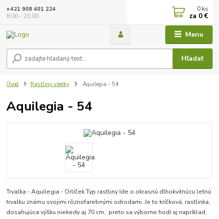
0
ks
+421 908 401 224
za
0 €
8:00 - 20:00
Menu
Hľadať
Úvod
Rastliny všetky
Aquilegia - 54
Aquilegia - 54
Trvalka - Aquilegia - Orlíček Typ rastliny Ide o okrasnú dlhokvitnúcu letnú
trvalku známu svojimi rôznofarebnými odrodami. Je to kríčková, rastlinka,
dosahujúca výšku niekedy aj 70 cm, preto sa výborne hodí aj napríklad,