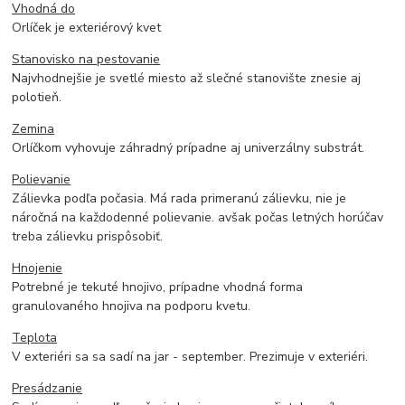
Vhodná do
Orlíček je exteriérový kvet
Stanovisko na pestovanie
Najvhodnejšie je svetlé miesto až slečné stanovište znesie aj
polotieň.
Zemina
Orlíčkom vyhovuje záhradný prípadne aj univerzálny substrát.
Polievanie
Zálievka podľa počasia. Má rada primeranú zálievku, nie je
náročná na každodenné polievanie. avšak počas letných horúčav
treba zálievku prispôsobiť.
Hnojenie
Potrebné je tekuté hnojivo, prípadne vhodná forma
granulovaného hnojiva na podporu kvetu.
Teplota
V exteriéri sa sa sadí na jar - september. Prezimuje v exteriéri.
Presádzanie