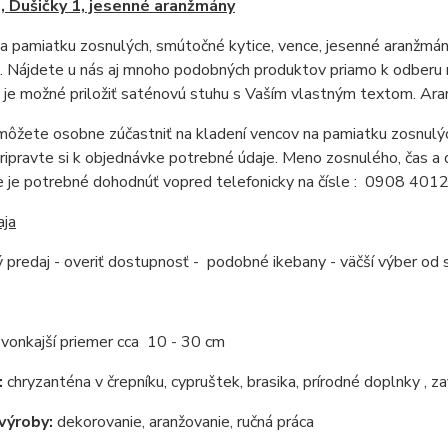
, Dušičky
1, jesenné aranžmány
a pamiatku zosnulých, smútočné kytice, vence, jesenné aranžmány
i. Nájdete u nás aj mnoho podobných produktov priamo k odberu n
je možné priložiť saténovú stuhu s Vaším vlastným textom. Aran
ôžete osobne zúčastniť na kladení vencov na pamiatku zosnulýc
 pripravte si k objednávke potrebné údaje. Meno zosnulého, čas a 
e je potrebné dohodnúť vopred telefonicky na čísle : 0908 401
aja
 predaj - overiť dostupnosť - podobné ikebany - väčší výber od
:
vonkajší priemer cca 10 - 30 cm
:
chryzanténa v črepníku, cypruštek, brasika, prírodné doplnky , 
výroby:
dekorovanie, aranžovanie, ručná práca