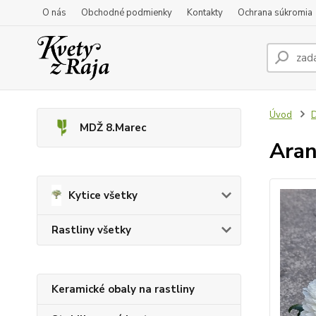
O nás
Obchodné podmienky
Kontakty
Ochrana súkromia
Úvod
D
MDŽ 8.Marec
Aran
Kytice všetky
Rastliny všetky
Keramické obaly na rastliny