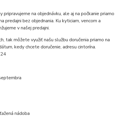
 pripravujeme na objednávku, ale aj na počkanie priamo
a predajni bez objednania. Ku kyticiam, vencom a
žujeme v našej predajni.
h, tak môžete využiť našu službu doručenia priamo na
dátum, kedy chcete doručenie, adresu cintorína.
224
 septembra
zaťažená nádoba