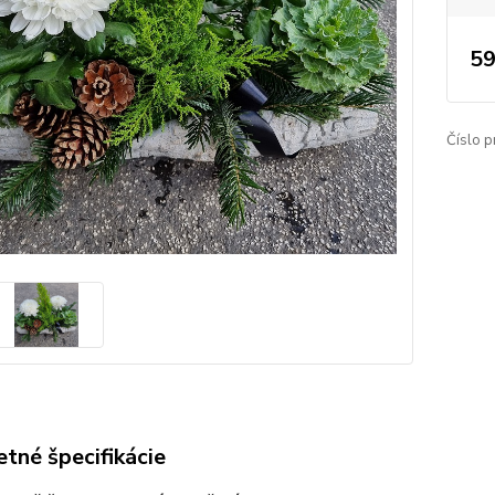
59
Číslo p
tné špecifikácie