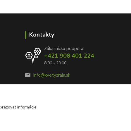
Kontakty
Zákaznícka podpora
+421 908 401 224
8:00 - 20:00
info@kvetyzraja.sk
brazovať informácie