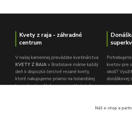
Kvety z raja - záhradné
Donášk
centrum
superkv
V našej kamennej prevádzke kvetinárstva
Potrebujete 
KVETY Z RAJA
v Bratislave máme každý
kvetov pre s
deň k dispozícii čerstvé rezané kvety,
okolí? Využi
ktoré nakupujeme priamo na holandskej
donáškovej 
burze kvetov. Naša pozornosť k detailu a
www.superkv
rýchlemu servisu je to, čo nás oddeľuje od
konkurencie.
Náš e-shop a partn