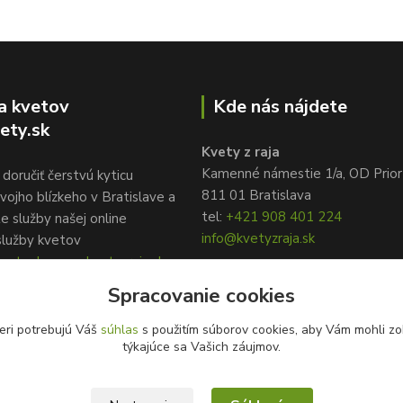
a kvetov
Kde nás nájdete
ety.sk
Kvety z raja
Kamenné námestie 1/a, OD Prior
doručiť čerstvú kyticu
811 01 Bratislava
vojho blízkeho v Bratislave a
tel:
+421 908 401 224
te služby našej online
info@kvetyzraja.sk
služby kvetov
ety.sk, www.kvetyzraja.sk
Spracovanie cookies
eri potrebujú Váš
súhlas
s použitím súborov cookies, aby Vám mohli zo
týkajúce sa Vašich záujmov.