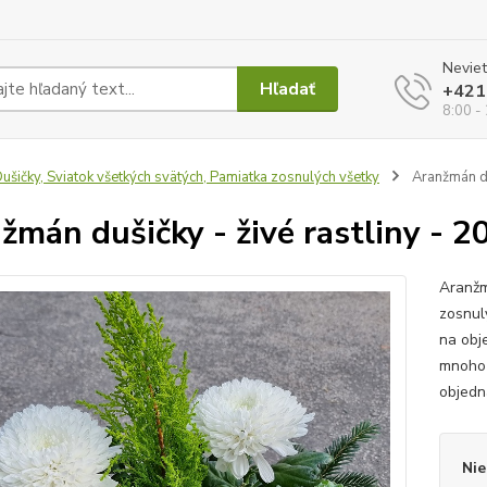
Neviet
Hľadať
+421
8:00 -
ušičky, Sviatok všetkých svätých, Pamiatka zosnulých všetky
Aranžmán duš
žmán dušičky - živé rastliny - 2
Aranžm
zosnul
na obj
mnoho 
objedn
Nie