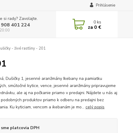
Prihlásenie
e si rady? Zavolajte.
0
ks
 908 401 224
za
0 €
 20:00
ičky - živé rastliny - 201
01
á, Dušičky 1, jesenné aranžmány Ikebany na pamiatku
ých, smútočné kytice, vence, jesenné aranžmány pripravujeme
ednávku, ale aj na počkanie priamo v predajni. Nájdete u nás aj
podobných produktov priamo k odberu na predajni bez
ania. Ku kyticiam, vencom a ikebanám je mo...
celý popis
 sme platcovia DPH