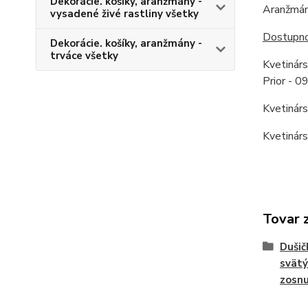
Dekorácie. košíky, aranžmány -
Aranžmán 
vysadené živé rastliny všetky
Dostupnos
Dekorácie. košíky, aranžmány -
trváce všetky
Kvetinár
Prior - 
Kvetinár
Kvetinár
Tovar 
Dušič
svätý
zosnu