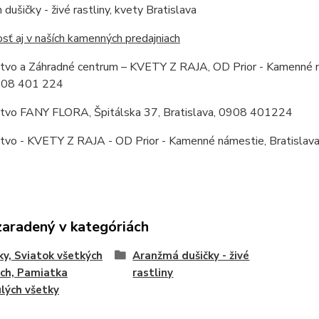
dušičky - živé rastliny, kvety Bratislava
ť aj v naších kamenných predajniach
stvo a Záhradné centrum – KVETY Z RAJA, OD Prior - Kamenné ná
0908 401 224
stvo FANY FLORA, Špitálska 37, Bratislava, 0908 401224
stvo - KVETY Z RAJA - OD Prior - Kamenné námestie, Bratislav
zaradený v kategóriách
ky, Sviatok všetkých
Aranžmá dušičky - živé
ch, Pamiatka
rastliny
lých všetky