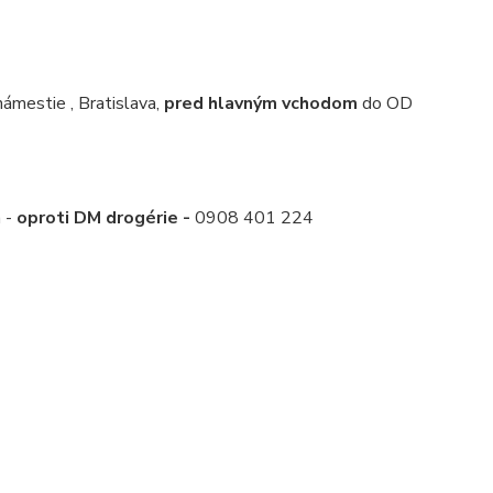
mestie , Bratislava,
pred hlavným vchodom
do OD
a -
oproti DM drogérie -
0908 401 224