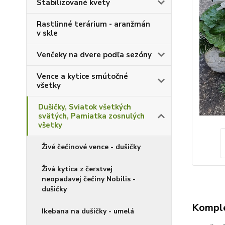
Stabilizované kvety
Rastlinné terárium - aranžmán
v skle
Venčeky na dvere podľa sezóny
Vence a kytice smútočné
všetky
Dušičky, Sviatok všetkých
svätých, Pamiatka zosnulých
všetky
Živé čečinové vence - dušičky
Živá kytica z čerstvej
neopadavej čečiny Nobilis -
dušičky
Komple
Ikebana na dušičky - umelá