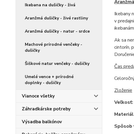
Aranžmá
Ikebana na dušičky - živá
Ikebany n
Aranžmá dušičky - živé rastliny
v predajn
ikebanám 
Aranžmá dušičky - natur - srdce
Ak sa nem
Machové prírodné venčeky -
cintorín,
dušičky
Doručeni
Šiškové natur venčeky - dušičky
Čas pred
Umelé vence + prírodné
Celoročný
doplnky - dušičky
Zloženie
Vianoce všetky
Veľkosť
Záhradkárske potreby
Materiál
Výsadba balkónov
Spôsob 