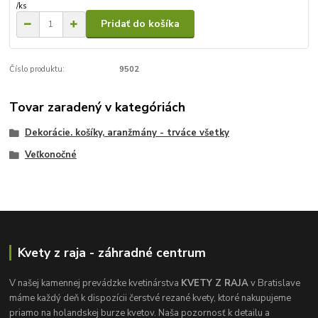
/
ks
Pridať do košíka
Číslo produktu:
9502
Tovar zaradený v kategóriách
Dekorácie. košíky, aranžmány - trváce všetky
Veľkonočné
Kvety z raja - záhradné centrum
V našej kamennej prevádzke kvetinárstva
KVETY Z RAJA
v Bratislave
máme každý deň k dispozícii čerstvé rezané kvety, ktoré nakupujeme
priamo na holandskej burze kvetov. Naša pozornosť k detailu a