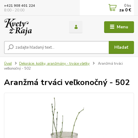
0
ks
+421 908 401 224
za
0 €
8:00 - 20:00
Menu
Hľadať
Úvod
Dekorácie. košíky, aranžmány - trváce všetky
Aranžmá trváci
veľkonočný - 502
Aranžmá trváci veľkonočný - 502