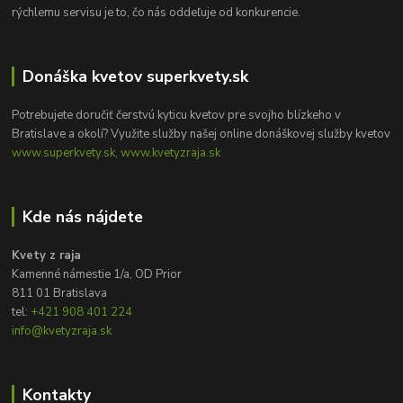
rýchlemu servisu je to, čo nás oddeľuje od konkurencie.
Donáška kvetov superkvety.sk
Potrebujete doručiť čerstvú kyticu kvetov pre svojho blízkeho v
Bratislave a okolí? Využite služby našej online donáškovej služby kvetov
www.superkvety.sk, www.kvetyzraja.sk
Kde nás nájdete
Kvety z raja
Kamenné námestie 1/a, OD Prior
811 01 Bratislava
tel:
+421 908 401 224
info@kvetyzraja.sk
Kontakty