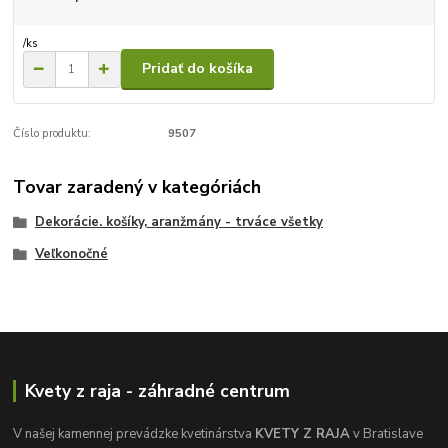
/
ks
Pridať do košíka
Číslo produktu:
9507
Tovar zaradený v kategóriách
Dekorácie. košíky, aranžmány - trváce všetky
Veľkonočné
Kvety z raja - záhradné centrum
V našej kamennej prevádzke kvetinárstva
KVETY Z RAJA
v Bratislave