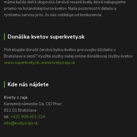
máme každý deň k dispozícii čerstvé rezané kvety, ktoré nakupujeme
priamo na holandskej burze kvetov. Naša pozornosť k detailu a
rýchlemu servisu je to, čo nás oddeľuje od konkurencie.
Donáška kvetov superkvety.sk
Potrebujete doručiť čerstvú kyticu kvetov pre svojho blízkeho v
Bratislave a okolí? Využite služby našej online donáškovej služby kvetov
www.superkvety.sk, www.kvetyzraja.sk
Kde nás nájdete
Kvety z raja
Kamenné námestie 1/a, OD Prior
811 01 Bratislava
tel:
+421 908 401 224
info@kvetyzraja.sk