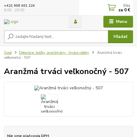
0
ks
+421 908 401 224
za
0 €
8:00 - 20:00
Menu
Hľadať
Úvod
Dekorácie. košíky, aranžmány - trváce všetky
Aranžmá trváci
veľkonočný - 507
Aranžmá trváci veľkonočný - 507
Nie sme platcovia DPH