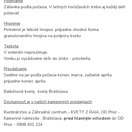
Polievanie
Zálievka podľa počasia. V letných horúčavách treba aj každý deň
polievať.
Hnojenie
Potrebné je tekuté hnojivo, prípadne vhodná forma
granulovaného hnojiva na podporu kvetu
Teplota
V exteriéri neprezimuje.
Vonku ju vysádzame skôr do slnko - polotieňa.
Presádzanie
Sadíme na jar podľa počasia koniec marca, začiatok apríla
prípadne koniec apríla.
Balkónové kvety, kvety Bratislava
Dostupnosť aj v naších kamenných predajniach
Kvetinárstvo a Záhradné centrum – KVETY Z RAJA, OD Prior -
Kamenné námestie , Bratislava,
pred hlavným vchodom
do OD
Prior - 0908 401 224