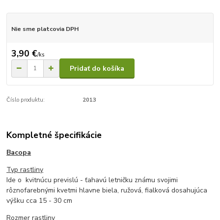
Nie sme platcovia DPH
3,90 €
/
ks
Pridať do košíka
Číslo produktu:
2013
Kompletné špecifikácie
Bacopa
Typ rastliny
Ide o kvitnúcu previslú - ťahavú letničku známu svojimi
rôznofarebnými kvetmi hlavne biela, ružová, fialková dosahujúca
výšku cca 15 - 30 cm
Rozmer rastliny