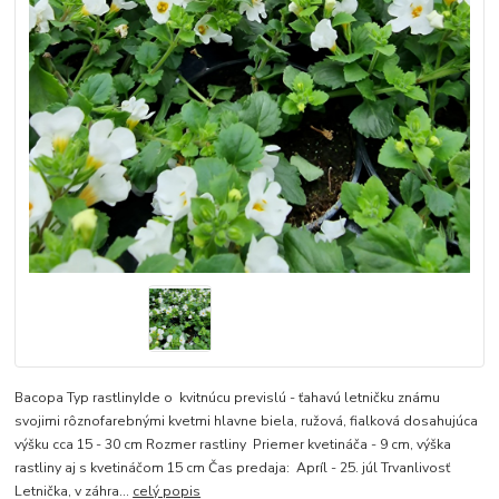
Bacopa Typ rastlinyIde o kvitnúcu previslú - ťahavú letničku známu
svojimi rôznofarebnými kvetmi hlavne biela, ružová, fialková dosahujúca
výšku cca 15 - 30 cm Rozmer rastliny Priemer kvetináča - 9 cm, výška
rastliny aj s kvetináčom 15 cm Čas predaja: Apríl - 25. júl Trvanlivosť
Letnička, v záhra...
celý popis