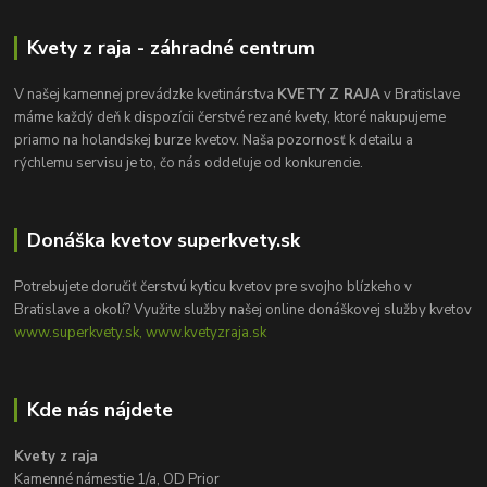
Kvety z raja - záhradné centrum
V našej kamennej prevádzke kvetinárstva
KVETY Z RAJA
v Bratislave
máme každý deň k dispozícii čerstvé rezané kvety, ktoré nakupujeme
priamo na holandskej burze kvetov. Naša pozornosť k detailu a
rýchlemu servisu je to, čo nás oddeľuje od konkurencie.
Donáška kvetov superkvety.sk
Potrebujete doručiť čerstvú kyticu kvetov pre svojho blízkeho v
Bratislave a okolí? Využite služby našej online donáškovej služby kvetov
www.superkvety.sk, www.kvetyzraja.sk
Kde nás nájdete
Kvety z raja
Kamenné námestie 1/a, OD Prior