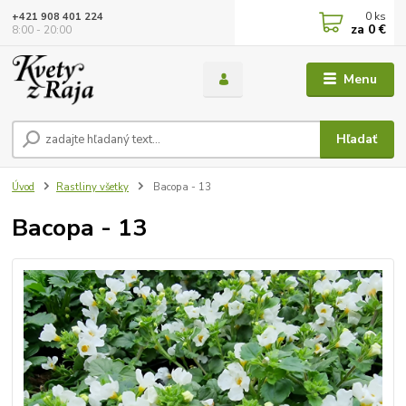
0
ks
+421 908 401 224
za
0 €
8:00 - 20:00
Menu
Hľadať
Úvod
Rastliny všetky
Bacopa - 13
Bacopa - 13