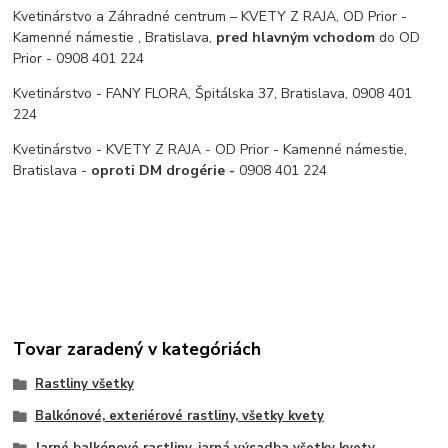
Kvetinárstvo a Záhradné centrum – KVETY Z RAJA, OD Prior -
Kamenné námestie , Bratislava,
pred hlavným vchodom
do OD
Prior - 0908 401 224
Kvetinárstvo - FANY FLORA, Špitálska 37, Bratislava, 0908 401
224
Kvetinárstvo - KVETY Z RAJA - OD Prior - Kamenné námestie,
Bratislava -
oproti DM drogérie -
0908 401 224
Tovar zaradený v kategóriách
Rastliny všetky
Balkónové, exteriérové rastliny, všetky kvety
Jarné balkónové rastliny, jarná výsadba všetky kvety