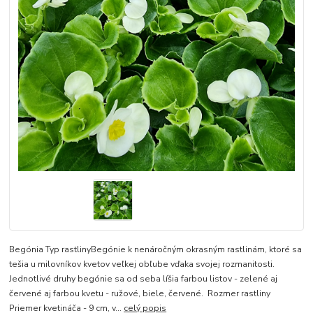
Begónia Typ rastlinyBegónie k nenáročným okrasným rastlinám, ktoré sa
tešia u milovníkov kvetov veľkej obľube vďaka svojej rozmanitosti.
Jednotlivé druhy begónie sa od seba líšia farbou listov - zelené aj
červené aj farbou kvetu - ružové, biele, červené. Rozmer rastliny
Priemer kvetináča - 9 cm, v...
celý popis