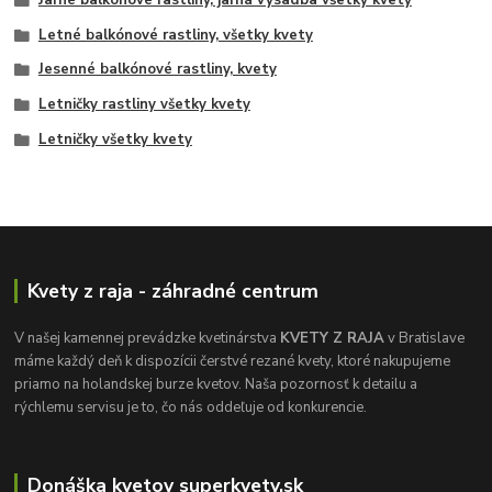
Letné balkónové rastliny, všetky kvety
Jesenné balkónové rastliny, kvety
Letničky rastliny všetky kvety
Letničky všetky kvety
Kvety z raja - záhradné centrum
V našej kamennej prevádzke kvetinárstva
KVETY Z RAJA
v Bratislave
máme každý deň k dispozícii čerstvé rezané kvety, ktoré nakupujeme
priamo na holandskej burze kvetov. Naša pozornosť k detailu a
rýchlemu servisu je to, čo nás oddeľuje od konkurencie.
Donáška kvetov superkvety.sk