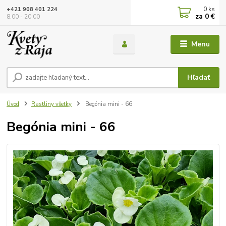
0
ks
+421 908 401 224
za
0 €
8:00 - 20:00
Menu
Hľadať
Úvod
Rastliny všetky
Begónia mini - 66
Begónia mini - 66