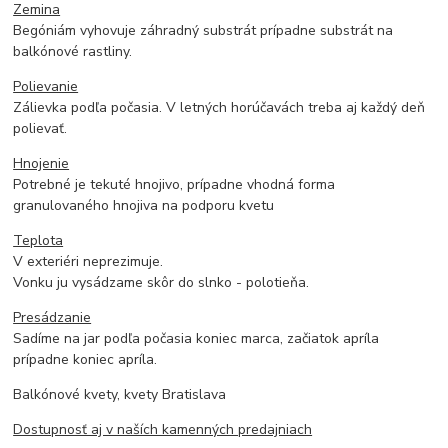
Zemina
Begóniám vyhovuje záhradný substrát prípadne substrát na
balkónové rastliny.
Polievanie
Zálievka podľa počasia. V letných horúčavách treba aj každý deň
polievať.
Hnojenie
Potrebné je tekuté hnojivo, prípadne vhodná forma
granulovaného hnojiva na podporu kvetu
Teplota
V exteriéri neprezimuje.
Vonku ju vysádzame skôr do slnko - polotieňa.
Presádzanie
Sadíme na jar podľa počasia koniec marca, začiatok apríla
prípadne koniec apríla.
Balkónové kvety, kvety Bratislava
Dostupnosť aj v naších kamenných predajniach