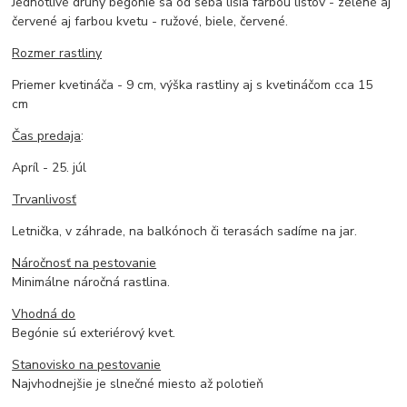
Jednotlivé druhy begónie sa od seba líšia farbou listov - zelené aj
červené aj farbou kvetu - ružové, biele, červené.
Rozmer rastliny
Priemer kvetináča - 9 cm, výška rastliny aj s kvetináčom cca 15
cm
Čas predaja
:
Apríl - 25. júl
Trvanlivosť
Letnička, v záhrade, na balkónoch či terasách sadíme na jar.
Náročnosť na pestovanie
Minimálne náročná rastlina.
Vhodná do
Begónie sú exteriérový kvet.
Stanovisko na pestovanie
Najvhodnejšie je slnečné miesto až polotieň