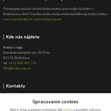
Potrebujete doručiť čerstvú kyticu kvetov pre svojho blízkeho v
Bratislave a okolí? Využite služby našej online donáškovej služby kvetov
www.superkvety.sk, www.kvetyzraja.sk
Kde nás nájdete
Kvety z raja
Kamenné námestie 1/a, OD Prior
811 01 Bratislava
tel:
+421 908 401 224
info@kvetyzraja.sk
Kontakty
Zákaznícka podpora
Spracovanie cookies
+421 908 401 224
8:00 - 20:00
Náš e-shop a partneri potrebujú Váš
súhlas
s použitím súborov