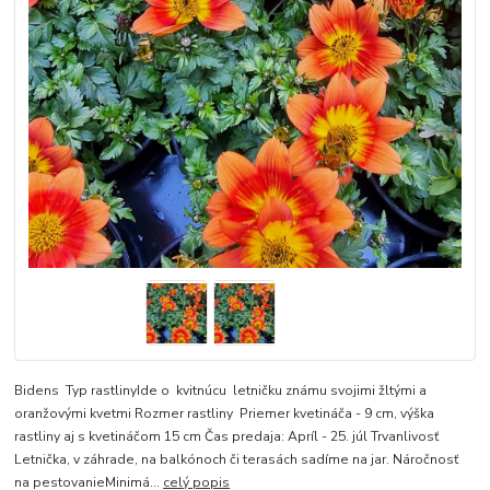
Bidens Typ rastlinyIde o kvitnúcu letničku známu svojimi žltými a
oranžovými kvetmi Rozmer rastliny Priemer kvetináča - 9 cm, výška
rastliny aj s kvetináčom 15 cm Čas predaja: Apríl - 25. júl Trvanlivosť
Letnička, v záhrade, na balkónoch či terasách sadíme na jar. Náročnosť
na pestovanieMinimá...
celý popis