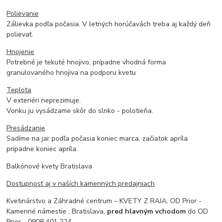
Polievanie
Zálievka podľa počasia. V letných horúčavách treba aj každý deň
polievať.
Hnojenie
Potrebné je tekuté hnojivo, prípadne vhodná forma
granulovaného hnojiva na podporu kvetu
Teplota
V exteriéri neprezimuje.
Vonku ju vysádzame skôr do slnko - polotieňa.
Presádzanie
Sadíme na jar podľa počasia koniec marca, začiatok apríla
prípadne koniec apríla.
Balkónové kvety Bratislava
Dostupnosť aj v naších kamenných predajniach
Kvetinárstvo a Záhradné centrum – KVETY Z RAJA, OD Prior -
Kamenné námestie , Bratislava,
pred hlavným vchodom
do OD
Prior - 0908 401 224