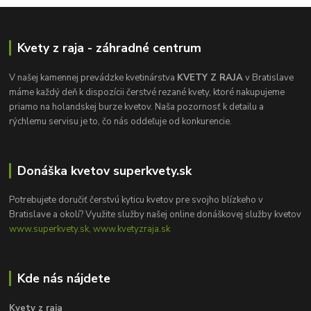
Kvety z raja - záhradné centrum
V našej kamennej prevádzke kvetinárstva
KVETY Z RAJA
v Bratislave
máme každý deň k dispozícii čerstvé rezané kvety, ktoré nakupujeme
priamo na holandskej burze kvetov. Naša pozornosť k detailu a
rýchlemu servisu je to, čo nás oddeľuje od konkurencie.
Donáška kvetov superkvety.sk
Potrebujete doručiť čerstvú kyticu kvetov pre svojho blízkeho v
Bratislave a okolí? Využite služby našej online donáškovej služby kvetov
www.superkvety.sk, www.kvetyzraja.sk
Kde nás nájdete
Kvety z raja