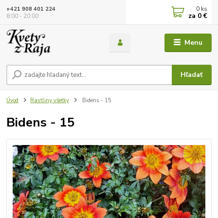
0
ks
+421 908 401 224
za
0 €
8:00 - 20:00
Menu
Hľadať
Úvod
Rastliny všetky
Bidens - 15
Bidens - 15