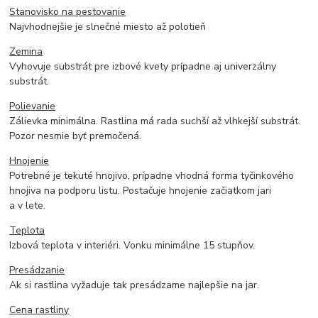
Stanovisko na pestovanie
Najvhodnejšie je slnečné miesto až polotieň
Zemina
Vyhovuje substrát pre izbové kvety prípadne aj univerzálny
substrát.
Polievanie
Zálievka minimálna. Rastlina má rada suchší až vlhkejší substrát.
Pozor nesmie byť premočená.
Hnojenie
Potrebné je tekuté hnojivo, prípadne vhodná forma tyčinkového
hnojiva na podporu listu. Postačuje hnojenie začiatkom jari
a v lete.
Teplota
Izbová teplota v interiéri. Vonku minimálne 15 stupňov.
Presádzanie
Ak si rastlina vyžaduje tak presádzame najlepšie na jar.
Cena rastliny