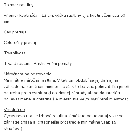
Rozmer rastliny
Priemer kvetináča - 12 cm, výška rastliny aj s kvetináčom cca 50
cm
Čas predaja
Celoročný predaj
Trvanlivosť
Trvalá rastlina. Rastie veľmi pomaly.
Náročnosť
na pestovanie
Minimálne náročná rastlina. V letnom období sa jej darí aj na
záhrade na slnečnom mieste – avšak treba viac polievať. Na jeseň
ho treba premiestniť buď do zimnej záhrady alebo do interiéru
polievať menej a chladnejšie miesto nie veľmi vykúrená miestnosť.
Vhodná do
Cycas revoluta je izbová rastlina. ( môžete pestovať aj v zimnej
záhrade znáša aj chladnejšie prostredie minimálne však 15
stupňov. )