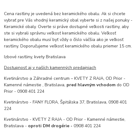
Cena rastliny je uvedená bez keramického obalu. Ak si chcete
vybrať pre Vás vhodný keramický obal vyberte si z našej ponuky -
Keramické obaly. Overte si práve dostupné veľkosti rastliny, aby
ste si vybrali správnu veľkosť keramického obalu. Veľkosť
keramického obalu musí byť vždy o číslo väčšia ako je veľkosť
rastliny. Doporučujeme veľkosť keramického obalu priemer 15 cm.
Izbové rastliny, kvety Bratislava
Dostupnosť aj v naších kamenných predajniach
Kvetinárstvo a Záhradné centrum – KVETY Z RAJA, OD Prior -
Kamenné námestie , Bratislava,
pred hlavným vchodom
do OD
Prior - 0908 401 224
Kvetinárstvo - FANY FLORA, Špitálska 37, Bratislava, 0908 401
224
Kvetinárstvo - KVETY Z RAJA - OD Prior - Kamenné námestie,
Bratislava -
oproti DM drogérie -
0908 401 224