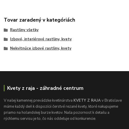
Tovar zaradený v kategóriách
Rastliny všetky
Izbové, interiérové rastliny, kvety
Nekvitnúce izbové rastliny, kvety
Kvety z raja - záhradné centrum
V našej kamennej prevádzke kvetinárstva
KVETY Z RAJA
v Bratislave
máme každý deň k dispozícii čerstvé rezané kvety, ktoré nakupujeme
priamo na holandskej burze kvetov. Naša pozornosť k detailu a
rýchlemu servisu je to, čo nás oddeľuje od konkurencie.