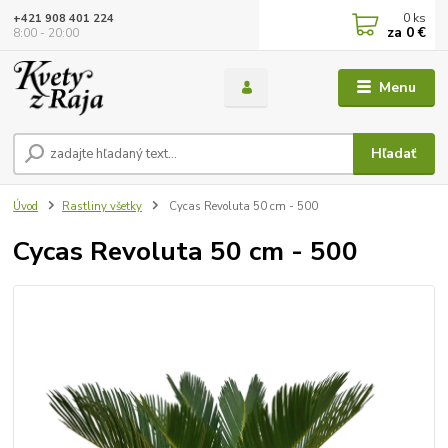
0
ks
+421 908 401 224
za
0 €
8:00 - 20:00
Menu
Hľadať
Úvod
Rastliny všetky
Cycas Revoluta 50 cm - 500
Cycas Revoluta 50 cm - 500