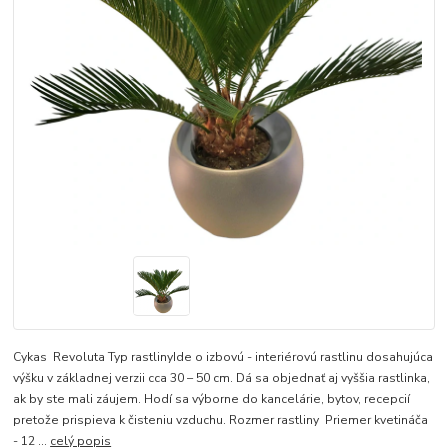
Cykas Revoluta Typ rastlinyIde o izbovú - interiérovú rastlinu dosahujúca
výšku v základnej verzii cca 30 – 50 cm. Dá sa objednať aj vyššia rastlinka,
ak by ste mali záujem. Hodí sa výborne do kancelárie, bytov, recepcií
pretože prispieva k čisteniu vzduchu. Rozmer rastliny Priemer kvetináča
- 12 ...
celý popis