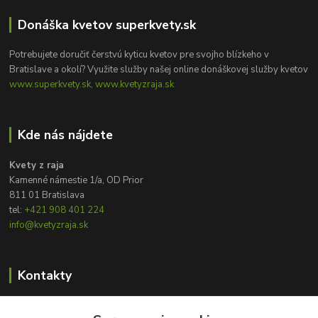
Donáška kvetov superkvety.sk
Potrebujete doručiť čerstvú kyticu kvetov pre svojho blízkeho v
Bratislave a okolí? Využite služby našej online donáškovej služby kvetov
www.superkvety.sk, www.kvetyzraja.sk
Kde nás nájdete
Kvety z raja
Kamenné námestie 1/a, OD Prior
811 01 Bratislava
tel:
+421 908 401 224
info@kvetyzraja.sk
Kontakty
Zákaznícka podpora