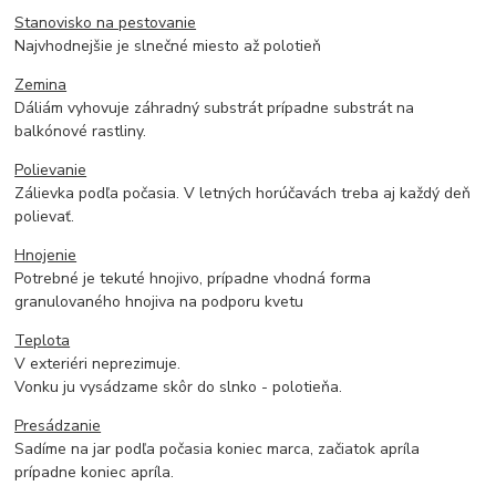
Stanovisko na pestovanie
Najvhodnejšie je slnečné miesto až polotieň
Zemina
Dáliám vyhovuje záhradný substrát prípadne substrát na
balkónové rastliny.
Polievanie
Zálievka podľa počasia. V letných horúčavách treba aj každý deň
polievať.
Hnojenie
Potrebné je tekuté hnojivo, prípadne vhodná forma
granulovaného hnojiva na podporu kvetu
Teplota
V exteriéri neprezimuje.
Vonku ju vysádzame skôr do slnko - polotieňa.
Presádzanie
Sadíme na jar podľa počasia koniec marca, začiatok apríla
prípadne koniec apríla.