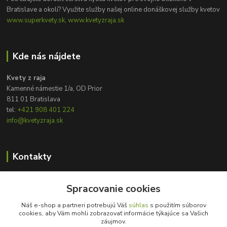
Bratislave a okolí? Využite služby našej online donáškovej služby kvetov
www.superkvety.sk, www.kvetyzraja.sk
Kde nás nájdete
Kvety z raja
Kamenné námestie 1/a, OD Prior
811 01 Bratislava
tel:
+421 908 401 224
info@kvetyzraja.sk
Kontakty
Zákaznícka podpora
+421 908 401 224
Spracovanie cookies
8:00 - 20:00
Náš e-shop a partneri potrebujú Váš
súhlas
s použitím súborov
cookies, aby Vám mohli zobrazovať informácie týkajúce sa Vašich
info@kvetyzraja.sk
záujmov.