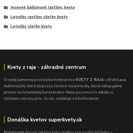
Jesenné balkónové rastliny, kvety
Letničky rastliny všetky kvety
Letničky všetky kvety
Kvety z raja - záhradné centrum
V našej kamennej prevádzke kvetinárstva
KVETY Z RAJA
v Bratislave
máme každý deň k dispozícii čerstvé rezané kvety, ktoré nakupujeme
priamo na holandskej burze kvetov. Naša pozornosť k detailu a
rýchlemu servisu je to, čo nás oddeľuje od konkurencie.
Donáška kvetov superkvety.sk
Potrebujete doručiť čerstvú kyticu kvetov pre svojho blízkeho v