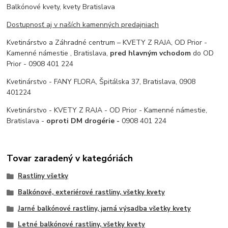
Balkónové kvety, kvety Bratislava
Dostupnosť aj v naších kamenných predajniach
Kvetinárstvo a Záhradné centrum – KVETY Z RAJA, OD Prior -
Kamenné námestie , Bratislava,
pred hlavným vchodom
do OD
Prior - 0908 401 224
Kvetinárstvo - FANY FLORA, Špitálska 37, Bratislava, 0908
401224
Kvetinárstvo - KVETY Z RAJA - OD Prior - Kamenné námestie,
Bratislava -
oproti DM drogérie -
0908 401 224
Tovar zaradený v kategóriách
Rastliny všetky
Balkónové, exteriérové rastliny, všetky kvety
Jarné balkónové rastliny, jarná výsadba všetky kvety
Letné balkónové rastliny, všetky kvety