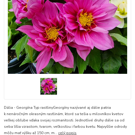
Dália - Georgína Typ rastlinyGeorgíny nazývané aj dálie patria
k nenáročným okrasným rastlinám, ktoré sa tešia u milovníkov kvetov
veľkej obľube vďaka svojej rozmanitosti. Jednotlivé druhy dálie sa od
seba líšia vzrastom, tvarom, veľkosťou i farbou kvetu. Najvyššie odrody
môžu mať výšku až 150 cm, m...
celý popis