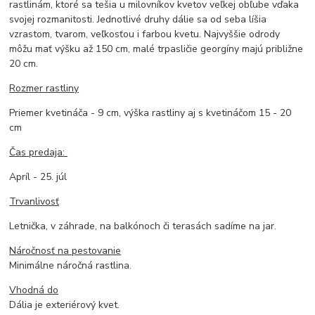
rastlinám, ktoré sa tešia u milovníkov kvetov veľkej obľube vďaka
svojej rozmanitosti. Jednotlivé druhy dálie sa od seba líšia
vzrastom, tvarom, veľkosťou i farbou kvetu. Najvyššie odrody
môžu mať výšku až 150 cm, malé trpasličie georgíny majú približne
20 cm.
Rozmer rastliny
Priemer kvetináča - 9 cm, výška rastliny aj s kvetináčom 15 - 20
cm
Čas predaja:
Apríl - 25. júl
Trvanlivosť
Letnička, v záhrade, na balkónoch či terasách sadíme na jar.
Náročnosť na pestovanie
Minimálne náročná rastlina.
Vhodná do
Dália je exteriérový kvet.