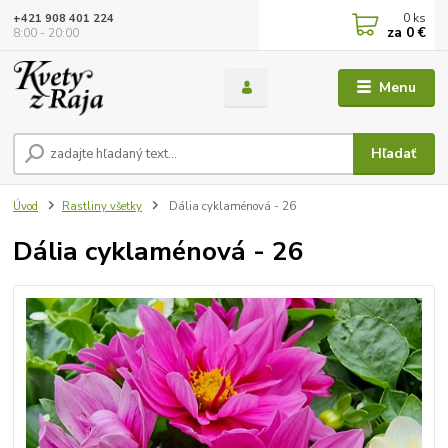
0
ks
+421 908 401 224
za
0 €
8:00 - 20:00
Menu
Hľadať
Úvod
Rastliny všetky
Dália cyklaménová - 26
Dália cyklaménová - 26