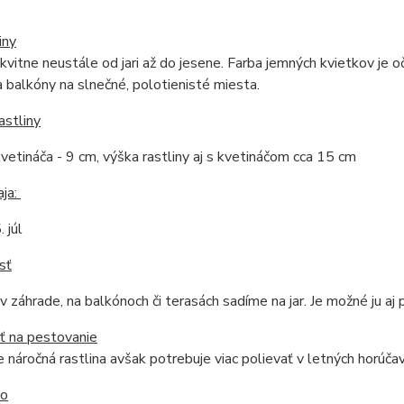
iny
 kvitne neustále od jari až do jesene. Farba jemných kvietkov je
a balkóny na slnečné, polotienisté miesta.
astliny
vetináča - 9 cm, výška rastliny aj s kvetináčom cca 15 cm
aja:
. júl
sť
 v záhrade, na balkónoch či terasách sadíme na jar. Je možné ju aj p
ť na pestovanie
 náročná rastlina avšak potrebuje viac polievať v letných horúča
do