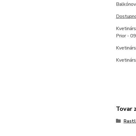
Balkónové
Dostupnos
Kvetinár
Prior - 
Kvetinár
Kvetinár
Tovar 
Rastl