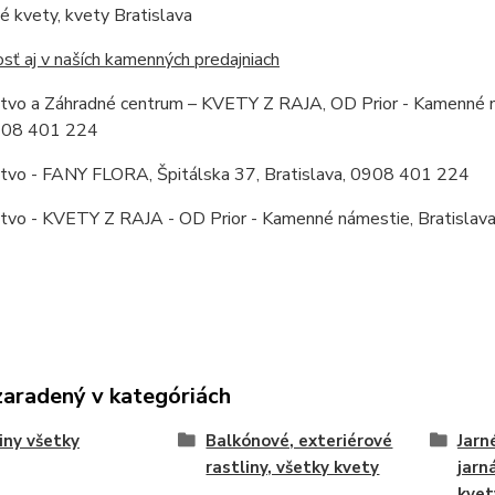
 kvety, kvety Bratislava
ť aj v naších kamenných predajniach
stvo a Záhradné centrum – KVETY Z RAJA, OD Prior - Kamenné ná
0908 401 224
stvo - FANY FLORA, Špitálska 37, Bratislava, 0908 401 224
stvo - KVETY Z RAJA - OD Prior - Kamenné námestie, Bratislava
zaradený v kategóriách
iny všetky
Balkónové, exteriérové
Jarn
rastliny, všetky kvety
jarn
kvet