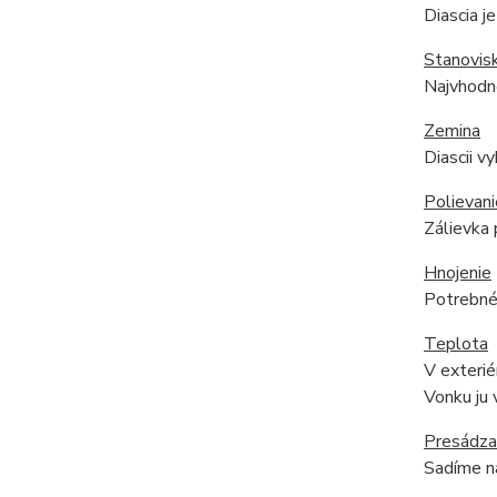
Diascia j
Stanovis
Najvhodne
Zemina
Diascii v
Polievani
Zálievka 
Hnojenie
Potrebné 
Teplota
V exterié
Vonku ju 
Presádza
Sadíme na