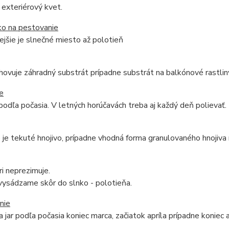
e exteriérový kvet.
ko na pestovanie
jšie je slnečné miesto až polotieň
yhovuje záhradný substrát prípadne substrát na balkónové rastlin
e
podľa počasia. V letných horúčavách treba aj každý deň polievať.
je tekuté hnojivo, prípadne vhodná forma granulovaného hnojiva
ri neprezimuje.
vysádzame skôr do slnko - polotieňa.
nie
 jar podľa počasia koniec marca, začiatok apríla prípadne koniec a