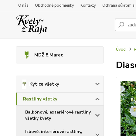
O nás
Obchodné podmienky
Kontakty
Ochrana súkromia
Úvod
R
MDŽ 8.Marec
Dias
Kytice všetky
Rastliny všetky
Balkónové, exteriérové rastliny,
všetky kvety
Izbové, interiérové rastliny,