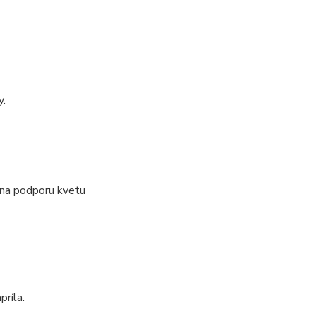
y.
 na podporu kvetu
príla.