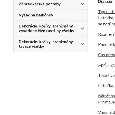
Diascia
Záhradkárske potreby
Typ rastl
Výsadba balkónov
Letnička,
sa hodí n
Dekorácie. košíky, aranžmány -
vysadené živé rastliny všetky
Rozmer r
Dekorácie. košíky, aranžmány -
Priemer k
trváce všetky
Čas pred
Apríl - 25
Trvanlivo
Letnička,
Náročnos
Minimálne
Vhodná 