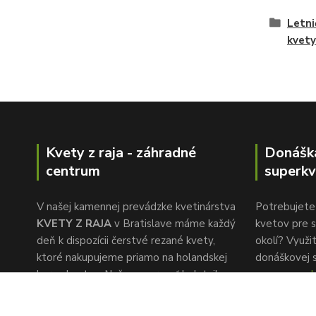
Letni
kvety
Kvety z raja - záhradné
Donášk
centrum
superkv
V našej kamennej prevádzke kvetinárstva
Potrebujete 
KVETY Z RAJA
v Bratislave máme každý
kvetov pre s
deň k dispozícii čerstvé rezané kvety,
okolí? Využi
ktoré nakupujeme priamo na holandskej
donáškovej 
burze kvetov. Naša pozornosť k detailu a
www.superkv
rýchlemu servisu je to, čo nás oddeľuje od
konkurencie.