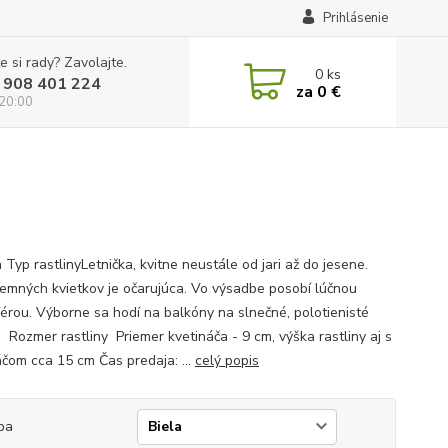
Prihlásenie
e si rady? Zavolajte.
0
ks
 908 401 224
za
0 €
 20:00
 Typ rastlinyLetnička, kvitne neustále od jari až do jesene.
jemných kvietkov je očarujúca. Vo výsadbe posobí lúčnou
érou. Výborne sa hodí na balkóny na slnečné, polotienisté
. Rozmer rastliny Priemer kvetináča - 9 cm, výška rastliny aj s
áčom cca 15 cm Čas predaja: ...
celý popis
ba