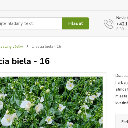
Neviet
Hľadať
+421
8:00 -
astliny všetky
Diascia biela - 16
cia biela - 16
Diascia
Farba 
atmosf
miesta
kvetin
Far