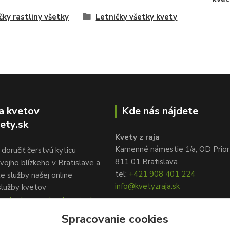
čky rastliny všetky
Letničky všetky kvety
a kvetov
Kde nás nájdete
ety.sk
Kvety z raja
Kamenné námestie 1/a, OD Prior
doručiť čerstvú kyticu
811 01 Bratislava
vojho blízkeho v Bratislave a
tel:
+421 908 401 224
te služby našej online
info@kvetyzraja.sk
služby kvetov
ety.sk, www.kvetyzraja.sk
Spracovanie cookies