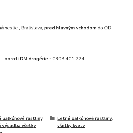
mestie , Bratislava,
pred hlavným vchodom
do OD
 -
oproti DM drogérie -
0908 401 224
é balkónové rastliny,
Letné balkónové rastliny,
á výsadba všetky
všetky kvety
y