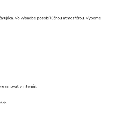
 očarujúca. Vo výsadbe posobí lúčnou atmosférou. Výborne
rezimovať v interiéri.
vách.