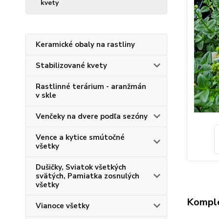
kvety
Keramické obaly na rastliny
Stabilizované kvety
Rastlinné terárium - aranžmán
v skle
Venčeky na dvere podľa sezóny
Vence a kytice smútočné
všetky
Dušičky, Sviatok všetkých
svätých, Pamiatka zosnulých
všetky
Komple
Vianoce všetky