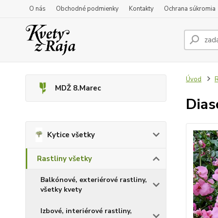
O nás
Obchodné podmienky
Kontakty
Ochrana súkromia
Úvod
R
MDŽ 8.Marec
Dias
Kytice všetky
Rastliny všetky
Balkónové, exteriérové rastliny,
všetky kvety
Izbové, interiérové rastliny,