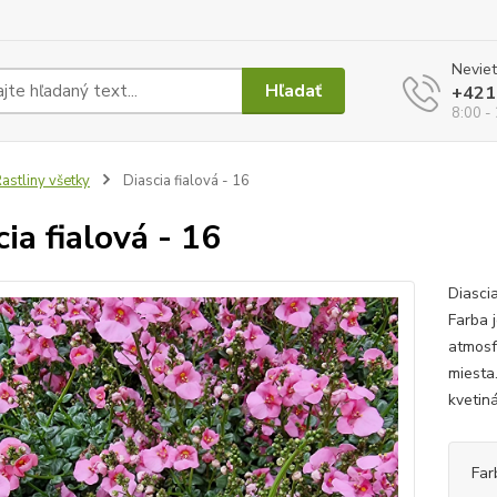
Neviet
Hľadať
+421
8:00 -
astliny všetky
Diascia fialová - 16
cia fialová - 16
Diascia
Farba 
atmosf
miesta
kvetin
Far