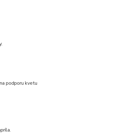
y.
 na podporu kvetu
príla.