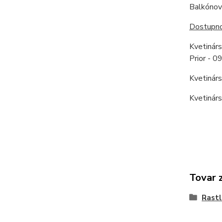
Balkónové
Dostupnos
Kvetinár
Prior - 
Kvetinár
Kvetinár
Tovar 
Rastl