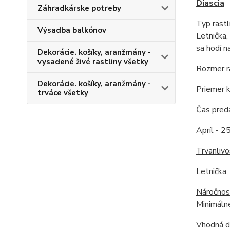
Diascia
Záhradkárske potreby
Typ rastl
Výsadba balkónov
Letnička,
sa hodí n
Dekorácie. košíky, aranžmány -
vysadené živé rastliny všetky
Rozmer r
Dekorácie. košíky, aranžmány -
Priemer k
trváce všetky
Čas pred
Apríl - 25
Trvanlivo
Letnička,
Náročnos
Minimálne
Vhodná 