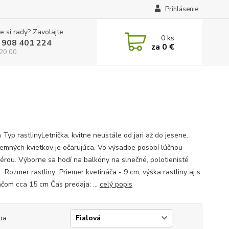
Prihlásenie
e si rady? Zavolajte.
0
ks
 908 401 224
za
0 €
 20:00
 Typ rastlinyLetnička, kvitne neustále od jari až do jesene.
jemných kvietkov je očarujúca. Vo výsadbe posobí lúčnou
érou. Výborne sa hodí na balkóny na slnečné, polotienisté
. Rozmer rastliny Priemer kvetináča - 9 cm, výška rastliny aj s
áčom cca 15 cm Čas predaja: ...
celý popis
ba