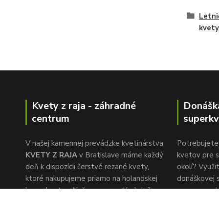
Letni
kvety
Kvety z raja - záhradné
Donášk
centrum
superkv
V našej kamennej prevádzke kvetinárstva
Potrebujete 
KVETY Z RAJA
v Bratislave máme každý
kvetov pre s
deň k dispozícii čerstvé rezané kvety,
okolí? Využi
ktoré nakupujeme priamo na holandskej
donáškovej 
burze kvetov. Naša pozornosť k detailu a
www.superkv
rýchlemu servisu je to, čo nás oddeľuje od
konkurencie.