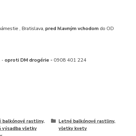
mestie , Bratislava,
pred hlavným vchodom
do OD
 -
oproti DM drogérie -
0908 401 224
é balkónové rastliny,
Letné balkónové rastliny,
á výsadba všetky
všetky kvety
y