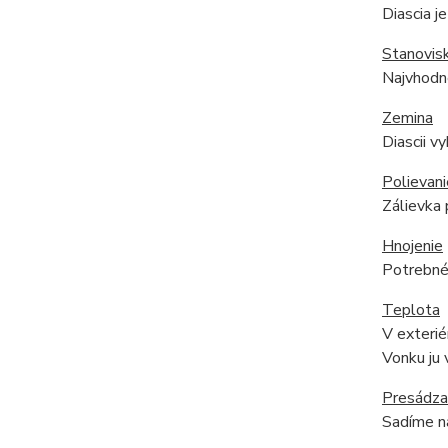
Diascia j
Stanovis
Najvhodne
Zemina
Diascii v
Polievani
Zálievka 
Hnojenie
Potrebné 
Teplota
V exterié
Vonku ju 
Presádza
Sadíme na