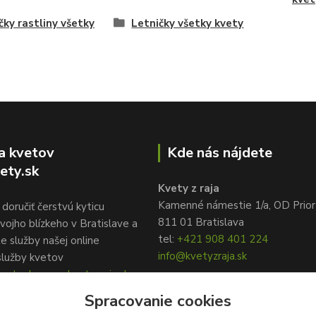
čky rastliny všetky
Letničky všetky kvety
a kvetov
Kde nás nájdete
ety.sk
Kvety z raja
Kamenné námestie 1/a, OD Prior
doručiť čerstvú kyticu
811 01 Bratislava
vojho blízkeho v Bratislave a
tel:
+421 908 401 224
te služby našej online
info@kvetyzraja.sk
služby kvetov
ety.sk, www.kvetyzraja.sk
Spracovanie cookies