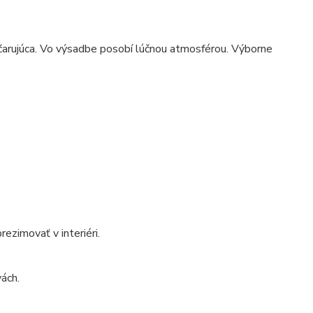
 očarujúca. Vo výsadbe posobí lúčnou atmosférou. Výborne
rezimovať v interiéri.
vách.