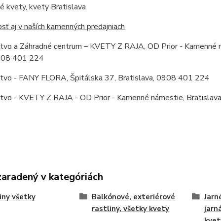
 kvety, kvety Bratislava
ť aj v naších kamenných predajniach
stvo a Záhradné centrum – KVETY Z RAJA, OD Prior - Kamenné ná
0908 401 224
stvo - FANY FLORA, Špitálska 37, Bratislava, 0908 401 224
stvo - KVETY Z RAJA - OD Prior - Kamenné námestie, Bratislava
zaradený v kategóriách
iny všetky
Balkónové, exteriérové
Jarn
rastliny, všetky kvety
jarn
kvet