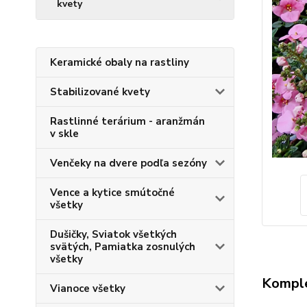
kvety
Keramické obaly na rastliny
Stabilizované kvety
Rastlinné terárium - aranžmán
v skle
Venčeky na dvere podľa sezóny
Vence a kytice smútočné
všetky
Dušičky, Sviatok všetkých
svätých, Pamiatka zosnulých
všetky
Komple
Vianoce všetky