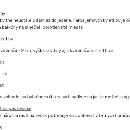
iny
 kvitne neustále od jari až do jesene. Farba jemných kvietkov je
a balkóny na slnečné, polotienisté miesta.
astliny
vetináča - 9 cm, výška rastliny aj s kvetináčom cca 15 cm
aja:
. júl
sť
 v záhrade, na balkónoch či terasách sadíme na jar. Je možné ju aj p
ť na pestovanie
 náročná rastlina avšak potrebuje viac polievať v letných horúča
do