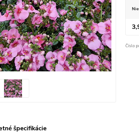
Nie
3,
Číslo p
tné špecifikácie