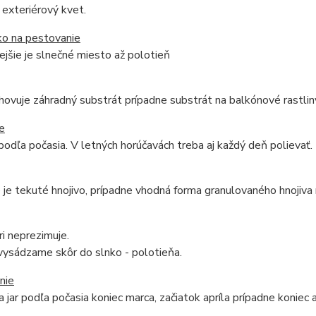
e exteriérový kvet.
ko na pestovanie
jšie je slnečné miesto až polotieň
yhovuje záhradný substrát prípadne substrát na balkónové rastlin
e
podľa počasia. V letných horúčavách treba aj každý deň polievať.
je tekuté hnojivo, prípadne vhodná forma granulovaného hnojiva
ri neprezimuje.
vysádzame skôr do slnko - polotieňa.
nie
 jar podľa počasia koniec marca, začiatok apríla prípadne koniec a