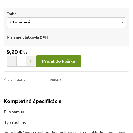
Farba
Nie sme platcovia DPH
9,90 €
/
ks
Pridať do košíka
Číslo produktu:
2084-1
Kompletné špecifikácie
Euonymus
Typ rastliny
Ide o balkónovú rastlinu dosahujúca výšku v základnej verzii cca