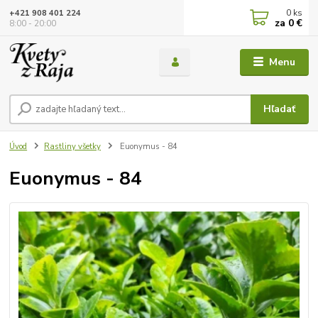
0
ks
+421 908 401 224
za
0 €
8:00 - 20:00
Menu
Hľadať
Úvod
Rastliny všetky
Euonymus - 84
Euonymus - 84