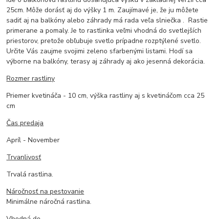
25cm. Môže dorásť aj do výšky 1 m. Zaujímavé je, že ju môžete
sadiť aj na balkóny alebo záhrady má rada veľa slniečka . Rastie
primerane a pomaly. Je to rastlinka veľmi vhodná do svetlejších
priestorov, pretože obľubuje svetlo prípadne rozptýlené svetlo.
Určite Vás zaujme svojimi zeleno sfarbenými listami. Hodí sa
výborne na balkóny, terasy aj záhrady aj ako jesenná dekorácia.
Rozmer rastliny
Priemer kvetináča - 10 cm, výška rastliny aj s kvetináčom cca 25
cm
Čas predaja
Apríl - November
Trvanlivosť
Trvalá rastlina.
Náročnosť na pestovanie
Minimálne náročná rastlina.
Vhodná do