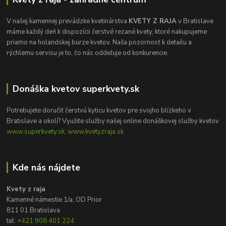
V našej kamennej prevádzke kvetinárstva
KVETY Z RAJA
v Bratislave
máme každý deň k dispozícii čerstvé rezané kvety, ktoré nakupujeme
priamo na holandskej burze kvetov. Naša pozornosť k detailu a
rýchlemu servisu je to, čo nás oddeľuje od konkurencie.
Donáška kvetov superkvety.sk
Potrebujete doručiť čerstvú kyticu kvetov pre svojho blízkeho v
Bratislave a okolí? Využite služby našej online donáškovej služby kvetov
www.superkvety.sk, www.kvetyzraja.sk
Kde nás nájdete
Kvety z raja
Kamenné námestie 1/a, OD Prior
811 01 Bratislava
tel:
+421 908 401 224