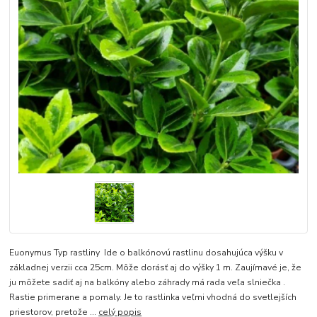
Euonymus Typ rastliny Ide o balkónovú rastlinu dosahujúca výšku v
základnej verzii cca 25cm. Môže dorásť aj do výšky 1 m. Zaujímavé je, že
ju môžete sadiť aj na balkóny alebo záhrady má rada veľa slniečka .
Rastie primerane a pomaly. Je to rastlinka veľmi vhodná do svetlejších
priestorov, pretože ...
celý popis