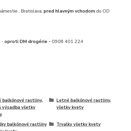
mestie , Bratislava,
pred hlavným vchodom
do OD
a -
oproti DM drogérie -
0908 401 224
é balkónové rastliny,
Letné balkónové rastliny,
á výsadba všetky
všetky kvety
y
lky balkónové rastliny
Trvalky všetky kvety