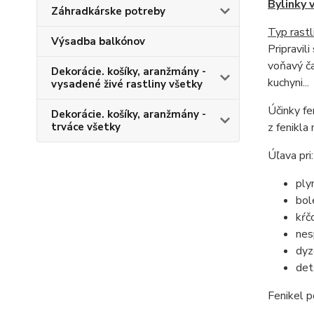
Bylinky v
Záhradkárske potreby
Typ rastl
Výsadba balkónov
Pripravil
voňavý ča
Dekorácie. košíky, aranžmány -
kuchyni...
vysadené živé rastliny všetky
Účinky fe
Dekorácie. košíky, aranžmány -
z fenikla
trváce všetky
Úľava pri:
ply
bol
kŕč
nes
dyze
det
Fenikel p