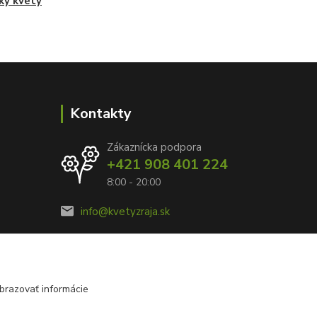
ky kvety
Kontakty
Zákaznícka podpora
+421 908 401 224
8:00 - 20:00
info@kvetyzraja.sk
brazovať informácie