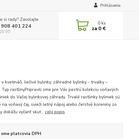
Prihlásenie
e si rady? Zavolajte.
0
ks
 908 401 224
za
0 €
 20:00
 v kvetináči, liečivé bylinky, záhradné bylinky - trvalky –
l Typ rastlinyPripravili sme pre Vás pestrú kolekciu voňavých
iniek do Vašej bylinkovej záhrady. Trvalé rastlinky byliniek sú
 na voňavý čaj, svieži letný nápoj alebo čerstvé koreniny zo
y dokážu vyčariť skut...
celý popis
 sme platcovia DPH