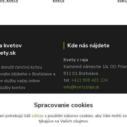
iny, kvety
kvety
všet
a kvetov
Kde nás nájdete
ety.sk
Kvety z raja
Kamenné námestie 1/a, OD Prior
doručiť čerstvú kyticu
811 01 Bratislava
vojho blízkeho v Bratislave a
tel:
+421 908 401 224
te služby našej online
info@kvetyzraja.sk
služby kvetov
ety.sk, www.kvetyzraja.sk
Spracovanie cookies
eri potrebujú Váš
súhlas
s použitím súborov cookies, aby Vám mohli zo
týkajúce sa Vašich záujmov.