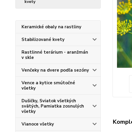
kvety
Keramické obaly na rastliny
Stabilizované kvety
Rastlinné terárium - aranžmán
v skle
Venčeky na dvere podľa sezóny
Vence a kytice smútočné
všetky
Dušičky, Sviatok všetkých
svätých, Pamiatka zosnulých
všetky
Komple
Vianoce všetky