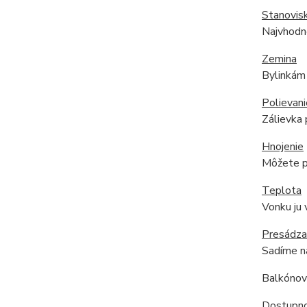
Stanovis
Najvhodne
Zemina
Bylinkám 
Polievani
Zálievka 
Hnojenie
Môžete po
Teplota
Vonku ju
Presádza
Sadíme na
Balkónové
Dostupnos