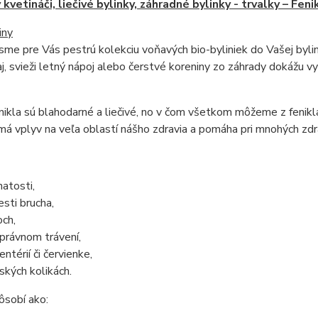
 kvetináči, liečivé bylinky, záhradné bylinky - trvalky – Feni
iny
i sme pre Vás pestrú kolekciu voňavých bio-byliniek do Vašej byli
j, svieži letný nápoj alebo čerstvé koreniny zo záhrady dokážu 
nikla sú blahodarné a liečivé, no v čom všetkom môžeme z fenikl
 má vplyv na veľa oblastí nášho zdravia a pomáha pri mnohých z
natosti,
esti brucha,
och,
právnom trávení,
ntérií či červienke,
ských kolikách.
ôsobí ako: