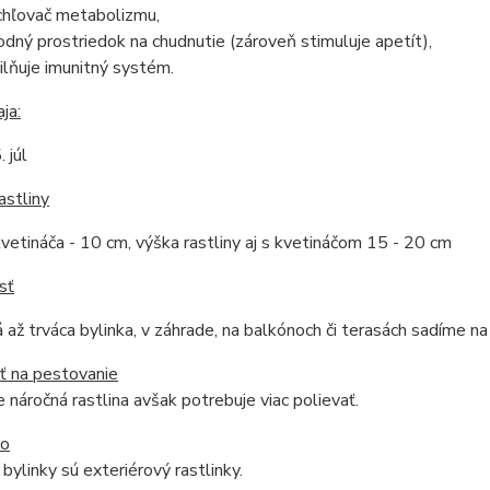
chľovač metabolizmu,
rodný prostriedok na chudnutie (zároveň stimuluje apetít),
ilňuje imunitný systém.
ja:
. júl
astliny
vetináča - 10 cm, výška rastliny aj s kvetináčom 15 - 20 cm
sť
 až trváca bylinka, v záhrade, na balkónoch či terasách sadíme na 
ť na pestovanie
 náročná rastlina avšak potrebuje viac polievať.
do
bylinky sú exteriérový rastlinky.