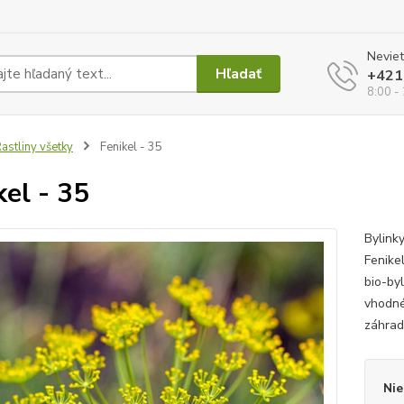
Neviet
Hľadať
+421
8:00 -
astliny všetky
Fenikel - 35
kel - 35
Bylinky
Fenike
bio-byl
vhodné
záhrad
Nie