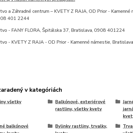
stvo a Záhradné centrum – KVETY Z RAJA, OD Prior - Kamenné ná
0908 401 2244
stvo - FANY FLORA, Špitálska 37, Bratislava, 0908 401224
stvo - KVETY Z RAJA - OD Prior - Kamenné námestie, Bratislav
zaradený v kategóriách
iny všetky
Balkónové, exteriérové
Jarn
rastliny, všetky kvety
jarn
kvet
né balkónové
Bylinky rastliny, trvalky,
Trva