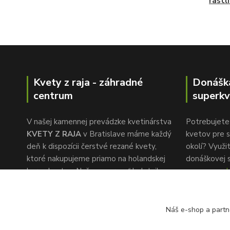
rastl
Kvety z raja - záhradné
Donášk
centrum
superkv
V našej kamennej prevádzke kvetinárstva
Potrebujete 
KVETY Z RAJA
v Bratislave máme každý
kvetov pre s
deň k dispozícii čerstvé rezané kvety,
okolí? Využi
ktoré nakupujeme priamo na holandskej
donáškovej 
burze kvetov. Naša pozornosť k detailu a
www.superkv
rýchlemu servisu je to, čo nás oddeľuje od
konkurencie.
Náš e-shop a partn