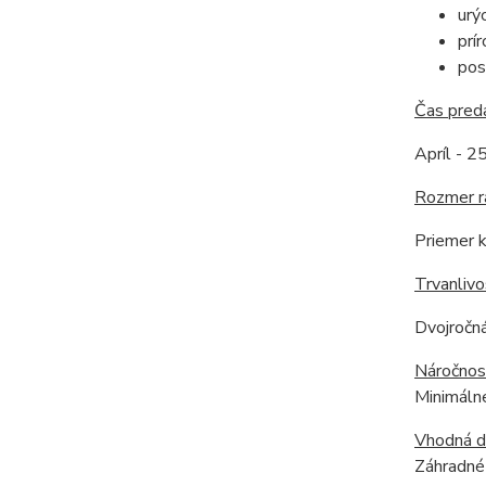
urý
prí
pos
Čas preda
Apríl - 25
Rozmer r
Priemer k
Trvanlivo
Dvojročná
Náročnos
Minimálne
Vhodná 
Záhradné 