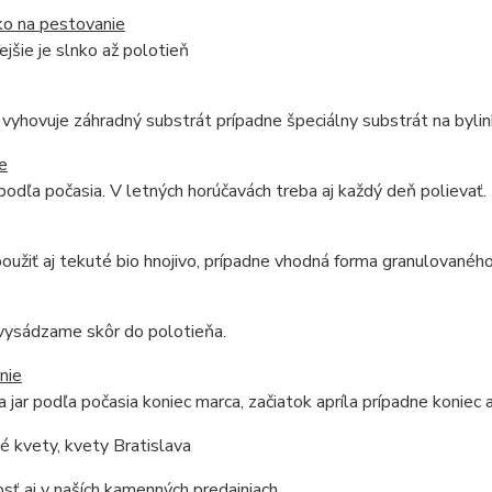
ko na pestovanie
jšie je slnko až polotieň
vyhovuje záhradný substrát prípadne špeciálny substrát na bylin
e
podľa počasia. V letných horúčavách treba aj každý deň polievať.
užiť aj tekuté bio hnojivo, prípadne vhodná forma granulovaného
 vysádzame skôr do polotieňa.
nie
 jar podľa počasia koniec marca, začiatok apríla prípadne koniec a
 kvety, kvety Bratislava
ť aj v naších kamenných predajniach