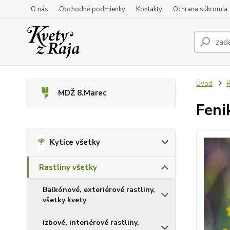
O nás
Obchodné podmienky
Kontakty
Ochrana súkromia
Úvod
R
MDŽ 8.Marec
Feni
Kytice všetky
Rastliny všetky
Balkónové, exteriérové rastliny,
všetky kvety
Izbové, interiérové rastliny,