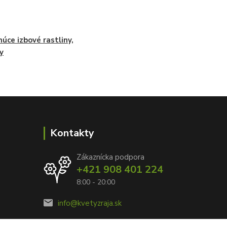
núce izbové rastliny,
y
Kontakty
Zákaznícka podpora
+421 908 401 224
8:00 - 20:00
info@kvetyzraja.sk