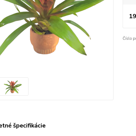
19
Číslo p
tné špecifikácie