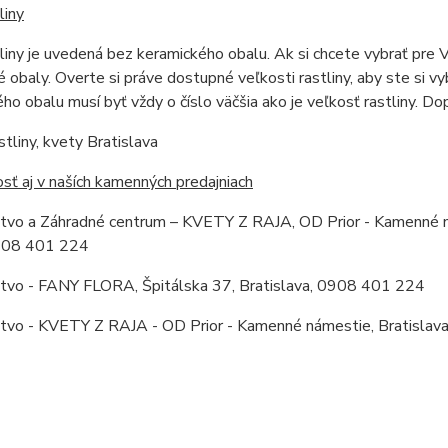
liny
liny je uvedená bez keramického obalu. Ak si chcete vybrať pre 
 obaly. Overte si práve dostupné veľkosti rastliny, aby ste si v
ho obalu musí byť vždy o číslo väčšia ako je veľkosť rastliny. 
stliny, kvety Bratislava
ť aj v naších kamenných predajniach
stvo a Záhradné centrum – KVETY Z RAJA, OD Prior - Kamenné ná
0908 401 224
stvo - FANY FLORA, Špitálska 37, Bratislava, 0908 401 224
stvo - KVETY Z RAJA - OD Prior - Kamenné námestie, Bratislav