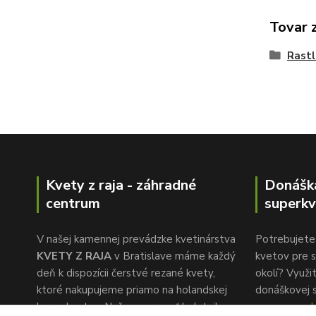
Tovar 
Rastl
Kvety z raja - záhradné
Donášk
centrum
superkv
V našej kamennej prevádzke kvetinárstva
Potrebujete 
KVETY Z RAJA
v Bratislave máme každý
kvetov pre s
deň k dispozícii čerstvé rezané kvety,
okolí? Využi
ktoré nakupujeme priamo na holandskej
donáškovej 
burze kvetov. Naša pozornosť k detailu a
www.superkv