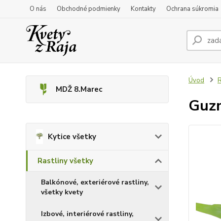
O nás
Obchodné podmienky
Kontakty
Ochrana súkromia
Úvod
R
MDŽ 8.Marec
Guzm
Kytice všetky
Rastliny všetky
Balkónové, exteriérové rastliny,
všetky kvety
Izbové, interiérové rastliny,