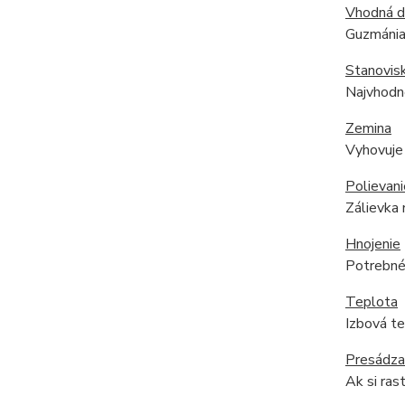
Vhodná 
Guzmánia 
Stanovis
Najvhodne
Zemina
Vyhovuje 
Polievani
Zálievka 
Hnojenie
Potrebné 
Teplota
Izbová tep
Presádza
Ak si ras