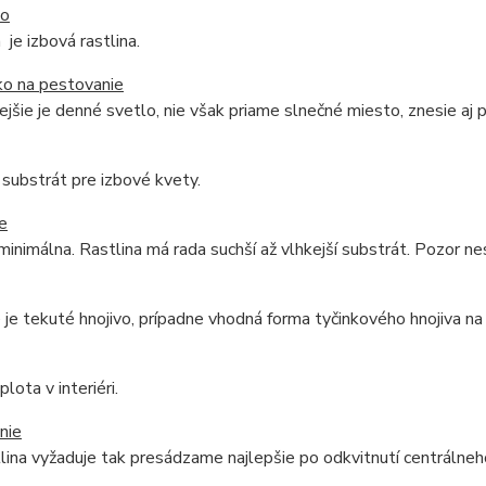
do
je izbová rastlina.
ko na pestovanie
jšie je denné svetlo, nie však priame slnečné miesto, znesie aj 
substrát pre izbové kvety.
e
minimálna. Rastlina má rada suchší až vlhkejší substrát. Pozor 
je tekuté hnojivo, prípadne vhodná forma tyčinkového hnojiva na
lota v interiéri.
nie
tlina vyžaduje tak presádzame najlepšie po odkvitnutí centrálneh