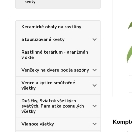
kvety
Keramické obaly na rastliny
Stabilizované kvety
Rastlinné terárium - aranžmán
v skle
Venčeky na dvere podľa sezóny
Vence a kytice smútočné
všetky
Dušičky, Sviatok všetkých
svätých, Pamiatka zosnulých
všetky
Komple
Vianoce všetky