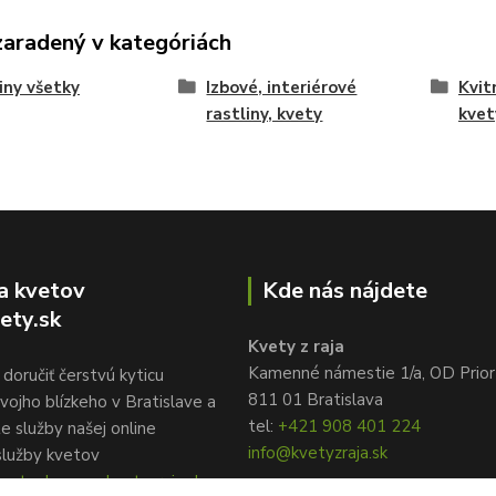
zaradený v kategóriách
iny všetky
Izbové, interiérové
Kvit
rastliny, kvety
kvet
a kvetov
Kde nás nájdete
ety.sk
Kvety z raja
Kamenné námestie 1/a, OD Prior
doručiť čerstvú kyticu
811 01 Bratislava
vojho blízkeho v Bratislave a
tel:
+421 908 401 224
te služby našej online
info@kvetyzraja.sk
služby kvetov
ety.sk, www.kvetyzraja.sk