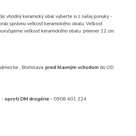
Vás vhodný keramický obal vyberte si z našej ponuky -
ybrali správnu veľkosť keramického obalu. Veľkosť
Doporučujeme veľkosť keramického obalu priemer 12 cm.
mestie , Bratislava,
pred hlavným vchodom
do OD
a -
oproti DM drogérie -
0908 401 224