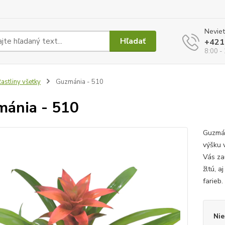
Neviet
Hľadať
+421
8:00 -
astliny všetky
Guzmánia - 510
ánia - 510
Guzmán
výšku v
Vás za
žltú, 
farieb
Nie