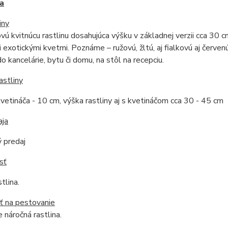
a
iny
ovú kvitnúcu rastlinu dosahujúca výšku v základnej verzii cca 30 
 exotickými kvetmi. Poznáme – ružovú, žltú, aj fialkovú aj červe
o kancelárie, bytu či domu, na stôl na recepciu.
astliny
vetináča - 10 cm, výška rastliny aj s kvetináčom cca 30 - 45 cm
aja
 predaj
sť
tlina.
ť na pestovanie
 náročná rastlina.