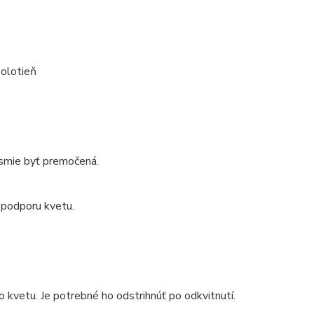
polotieň
nesmie byť premočená.
 podporu kvetu.
o kvetu. Je potrebné ho odstrihnúť po odkvitnutí.