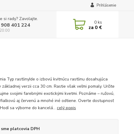
Prihlásenie
e si rady? Zavolajte.
0
ks
 908 401 224
za
0 €
 20:00
ia Typ rastlinyIde o izbovú kvitnúcu rastlinu dosahujúca
 základnej verzii cca 30 cm. Rastie však veľmi pomaly. Určite
ujme svojimi farebnými exotickými kvetmi. Poznáme – ružovú,
aj fialkovú aj červenú a mnohé iné odtiene. Overte dostupnosť
. Hodí sa výborne do kancelá...
celý popis
 sme platcovia DPH