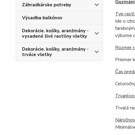
Guzmáni
Záhradkárske potreby
Typ rastl
Výsadba balkónov
Ide o izb
farebnými
Dekorácie. košíky, aranžmány -
výborne d
vysadené živé rastliny všetky
Rozmer r
Dekorácie. košíky, aranžmány -
trváce všetky
Priemer k
Čas pred
Celoročný
Trvanlivo
Trvalá ras
Náročnos
Minimálne