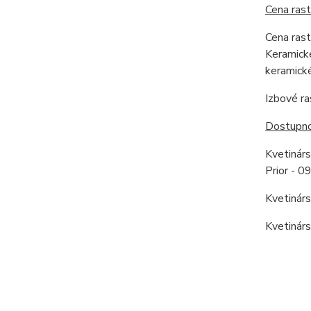
Cena rast
Cena rast
Keramické
keramické
Izbové ra
Dostupnos
Kvetinár
Prior - 
Kvetinár
Kvetinár