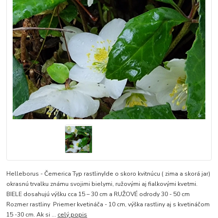
Helleborus - Čemerica Typ rastlinyIde o skoro kvitnúcu ( zima a skorá jar)
okrasnú trvalku známu svojimi bielymi, ružovými aj fialkovými kvetmi.
BIELE dosahujú výšku cca 15 – 30 cm a RUŽOVÉ odrody 30 - 50 cm
Rozmer rastliny Priemer kvetináča - 10 cm, výška rastliny aj s kvetináčom
15 -30 cm. Ak si ...
celý popis