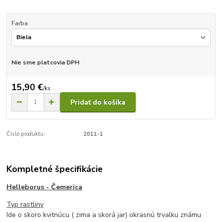
Farba
Nie sme platcovia DPH
15,90 €
/
ks
Pridať do košíka
Číslo produktu:
2011-1
Kompletné špecifikácie
Helleborus -
Čemerica
Typ rastliny
Ide o skoro kvitnúcu ( zima a skorá jar) okrasnú trvalku známu