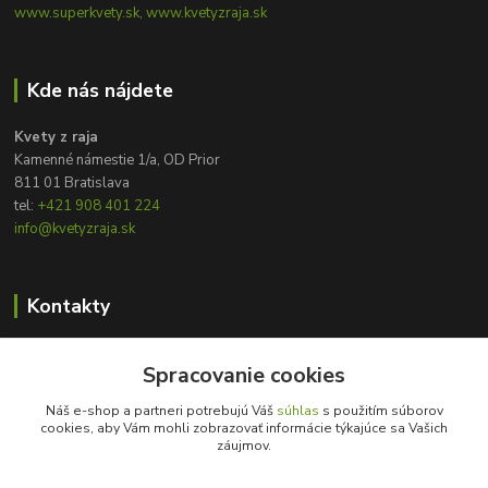
www.superkvety.sk, www.kvetyzraja.sk
Kde nás nájdete
Kvety z raja
Kamenné námestie 1/a, OD Prior
811 01 Bratislava
tel:
+421 908 401 224
info@kvetyzraja.sk
Kontakty
Zákaznícka podpora
+421 908 401 224
Spracovanie cookies
8:00 - 20:00
Náš e-shop a partneri potrebujú Váš
súhlas
s použitím súborov
cookies, aby Vám mohli zobrazovať informácie týkajúce sa Vašich
info@kvetyzraja.sk
záujmov.