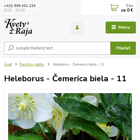
0
ks
+421 908 401 224
za
0 €
8:00 - 20:00
Menu
Hľadať
Úvod
Rastliny všetky
Heleborus - Čemerica biela - 11
Heleborus - Čemerica biela - 11