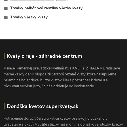
Trvalky balkónové rastliny všetky kvety
Trvalky všetky kvety
Kvety z raja - záhradné centrum
V našej kamennej prevádzke kvetinárstva
KVETY Z RAJA
v Bratislave
máme každý deň k dispozícii čerstvé rezané kvety, ktoré nakupujeme
priamo na holandskej burze kvetov. Naša pozornosť k detailu a
rýchlemu servisu je to, čo nás oddeľuje od konkurencie.
Donáška kvetov superkvety.sk
Potrebujete doručiť čerstvú kyticu kvetov pre svojho blízkeho v
Bratislave a okolí? Využite služby našej online donáškovej služby kvetov