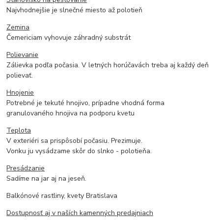
Najvhodnejšie je slnečné miesto až polotieň
Zemina
Čemericiam vyhovuje záhradný substrát
Polievanie
Zálievka podľa počasia. V letných horúčavách treba aj každý deň
polievať.
Hnojenie
Potrebné je tekuté hnojivo, prípadne vhodná forma
granulovaného hnojiva na podporu kvetu
Teplota
V exteriéri sa prispôsobí počasiu. Prezimuje.
Vonku ju vysádzame skôr do slnko - polotieňa.
Presádzanie
Sadíme na jar aj na jeseň.
Balkónové rastliny, kvety Bratislava
Dostupnosť aj v naších kamenných predajniach