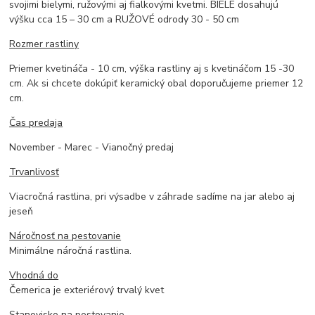
svojimi bielymi, ružovými aj fialkovými kvetmi. BIELE dosahujú
výšku cca 15 – 30 cm a RUŽOVÉ odrody 30 - 50 cm
Rozmer rastliny
Priemer kvetináča - 10 cm, výška rastliny aj s kvetináčom 15 -30
cm. Ak si chcete dokúpiť keramický obal doporučujeme priemer 12
cm.
Čas predaja
November - Marec - Vianočný predaj
Trvanlivosť
Viacročná rastlina, pri výsadbe v záhrade sadíme na jar alebo aj
jeseň
Náročnosť na pestovanie
Minimálne náročná rastlina.
Vhodná do
Čemerica je exteriérový trvalý kvet
Stanovisko na pestovanie