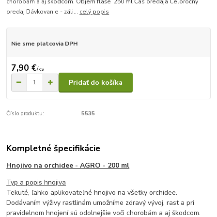
chorobám a aj škodcom. Objem fľaše 250 ml Čas predaja Celoročný
predaj Dávkovanie - záli...
celý popis
Nie sme platcovia DPH
7,90 €
/
ks
Pridať do košíka
Číslo produktu:
5535
Kompletné špecifikácie
Hnojivo na orchidee - AGRO - 200 ml
Typ a popis hnojiva
Tekuté, ľahko aplikovateľné hnojivo na všetky orchidee.
Dodávaním výživy rastlinám umožníme zdravý vývoj, rast a pri
pravidelnom hnojení sú odolnejšie voči chorobám a aj škodcom.