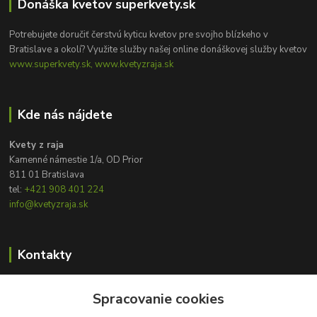
Donáška kvetov superkvety.sk
Potrebujete doručiť čerstvú kyticu kvetov pre svojho blízkeho v
Bratislave a okolí? Využite služby našej online donáškovej služby kvetov
www.superkvety.sk, www.kvetyzraja.sk
Kde nás nájdete
Kvety z raja
Kamenné námestie 1/a, OD Prior
811 01 Bratislava
tel:
+421 908 401 224
info@kvetyzraja.sk
Kontakty
Zákaznícka podpora
Spracovanie cookies
+421 908 401 224
8:00 - 20:00