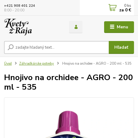
0
ks
+421 908 401 224
za
0 €
8:00 - 20:00
Menu
Hľadať
Úvod
Záhradkárske potreby
Hnojivo na orchidee - AGRO - 200 ml - 535
Hnojivo na orchidee - AGRO - 200
ml - 535