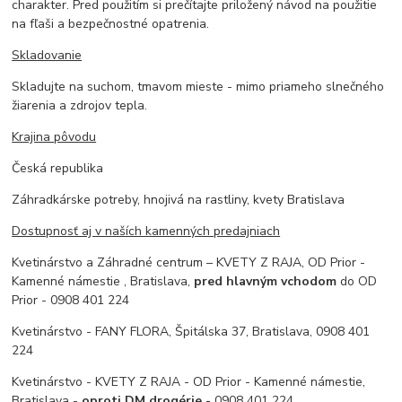
charakter. Pred použitím si prečítajte priložený návod na použitie
na fľaši a bezpečnostné opatrenia.
Skladovanie
Skladujte na suchom, tmavom mieste - mimo priameho slnečného
žiarenia a zdrojov tepla.
Krajina pôvodu
Česká republika
Záhradkárske potreby, hnojivá na rastliny, kvety Bratislava
Dostupnosť aj v naších kamenných predajniach
Kvetinárstvo a Záhradné centrum – KVETY Z RAJA, OD Prior -
Kamenné námestie , Bratislava,
pred hlavným vchodom
do OD
Prior - 0908 401 224
Kvetinárstvo - FANY FLORA, Špitálska 37, Bratislava, 0908 401
224
Kvetinárstvo - KVETY Z RAJA - OD Prior - Kamenné námestie,
Bratislava -
oproti DM drogérie -
0908 401 224