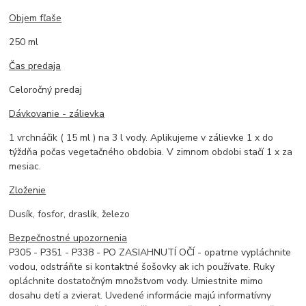
Objem fľaše
250 ml
Čas predaja
Celoročný predaj
Dávkovanie - zálievka
1 vrchnáčik ( 15 ml ) na 3 l vody. Aplikujeme v zálievke 1 x do
týždňa počas vegetačného obdobia. V zimnom obdobi stačí 1 x za
mesiac.
Zloženie
Dusík, fosfor, draslík, železo
Bezpečnostné upozornenia
P305 - P351 - P338 - PO ZASIAHNUTÍ OČÍ - opatrne vypláchnite
vodou, odstráňte si kontaktné šošovky ak ich používate. Ruky
opláchnite dostatočným množstvom vody. Umiestnite mimo
dosahu detí a zvierat. Uvedené informácie majú informatívny