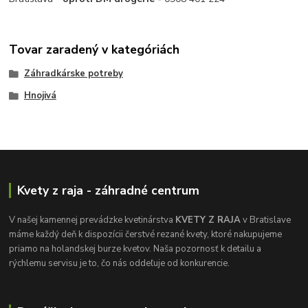
Tovar zaradený v kategóriách
Záhradkárske potreby
Hnojivá
Kvety z raja - záhradné centrum
V našej kamennej prevádzke kvetinárstva
KVETY Z RAJA
v Bratislave
máme každý deň k dispozícii čerstvé rezané kvety, ktoré nakupujeme
priamo na holandskej burze kvetov. Naša pozornosť k detailu a
rýchlemu servisu je to, čo nás oddeľuje od konkurencie.