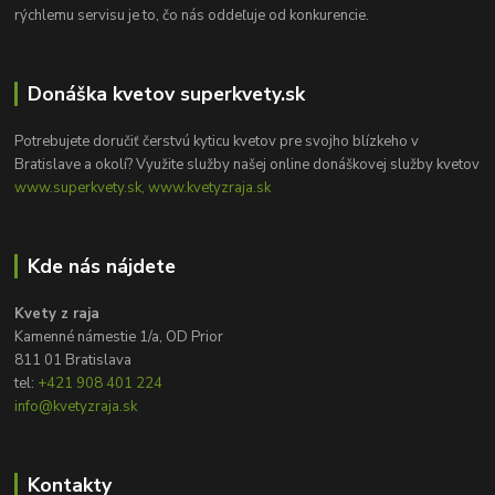
rýchlemu servisu je to, čo nás oddeľuje od konkurencie.
Donáška kvetov superkvety.sk
Potrebujete doručiť čerstvú kyticu kvetov pre svojho blízkeho v
Bratislave a okolí? Využite služby našej online donáškovej služby kvetov
www.superkvety.sk, www.kvetyzraja.sk
Kde nás nájdete
Kvety z raja
Kamenné námestie 1/a, OD Prior
811 01 Bratislava
tel:
+421 908 401 224
info@kvetyzraja.sk
Kontakty