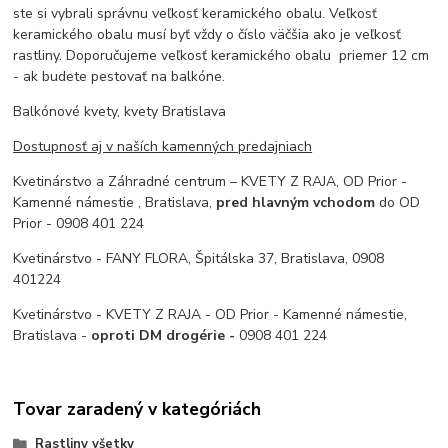
ste si vybrali správnu veľkosť keramického obalu. Veľkosť
keramického obalu musí byť vždy o číslo väčšia ako je veľkosť
rastliny. Doporučujeme veľkosť keramického obalu priemer 12 cm
- ak budete pestovať na balkóne.
Balkónové kvety, kvety Bratislava
Dostupnosť aj v naších kamenných predajniach
Kvetinárstvo a Záhradné centrum – KVETY Z RAJA, OD Prior -
Kamenné námestie , Bratislava,
pred hlavným vchodom
do OD
Prior - 0908 401 224
Kvetinárstvo - FANY FLORA, Špitálska 37, Bratislava, 0908
401224
Kvetinárstvo - KVETY Z RAJA - OD Prior - Kamenné námestie,
Bratislava -
oproti DM drogérie -
0908 401 224
Tovar zaradený v kategóriách
Rastliny všetky