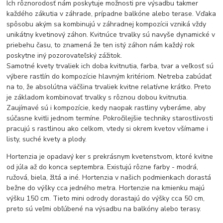
Ich rôznorodosť nám poskytuje možnosti pre výsadbu takmer
každého zákutia v záhrade, prípadne balkóne alebo terase. Vďaka
spôsobu akým sa kombinujú v záhradnej kompozícii vzniká vždy
unikátny kvetinový záhon. Kvitnúce trvalky sú navyše dynamické v
priebehu času, to znamená že ten istý záhon nám každý rok
poskytne iný pozorovateľský zážitok.
Samotné kvety trvaliek ich doba kvitnutia, farba, tvar a veľkosť sú
výbere rastlín do kompozície hlavným kritériom. Netreba zabúdať
na to, že absolútna väčšina trvaliek kvitne relatívne krátko. Preto
je základom kombinovať trvalky s rôznou dobou kvitnutia.
Zaujímavé sú i kompozície, kedy naopak rastliny vyberáme, aby
súčasne kvitli jednom termíne. Pokročilejšie techniky starostlivosti
pracujú s rastlinou ako celkom, vtedy si okrem kvetov všímame i
listy, suché kvety a plody.
Hortenzia je opadavý ker s prekrásnym kvetenstvom, ktoré kvitne
od júla až do konca septembra. Existujú rôzne farby - modrá,
ružová, biela, žltá a iné. Hortenzia v našich podmienkach dorastá
bežne do výšky cca jedného metra. Hortenzie na kmienku majú
výšku 150 cm. Tieto mini odrody dorastajú do výšky cca 50 cm,
preto sú veľmi obľúbené na výsadbu na balkóny alebo terasy.