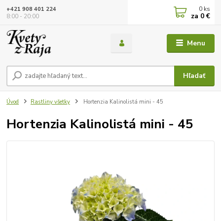
0
ks
+421 908 401 224
za
0 €
8:00 - 20:00
Menu
Hľadať
Úvod
Rastliny všetky
Hortenzia Kalinolistá mini - 45
Hortenzia Kalinolistá mini - 45