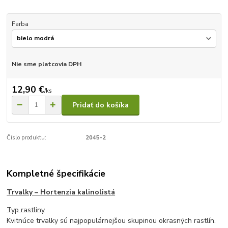
Farba
Nie sme platcovia DPH
12,90 €
/
ks
Pridať do košíka
Číslo produktu:
2045-2
Kompletné špecifikácie
Trvalky – Hortenzia kalinolistá
Typ rastliny
Kvitnúce trvalky sú najpopulárnejšou skupinou okrasných rastlín.