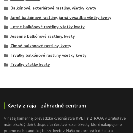
Balkónové, exteriérové rastliny, všetky kvety
Jarné balkónové rastliny, jarná výsadba všetky kvety
Letné balkónové rastliny, všetky kvety
Jesenné balkónové rastliny, kvety
Zimné balkónové rastliny, kvety
Trvalky balkónové rastliny všetky kvety
Trvalky všetky kvety
Kvety z raja - záhradné centrum
V našej kamennej prevádzke kvetinárstva
KVETY Z RAJA
v Bratislave
máme každý deň k dispozícii čerstvé rezané kvety, ktoré nakupujeme
priamo na holandskej burze kvetov. Naša pozornosť k detailu a