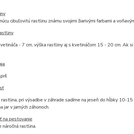
iny
tnúcu cibuľovitú rastlinu známu svojimi žiarivými farbami a voňavý
astliny
vetináča - 7 cm, výška rastliny aj s kvetináčom 15 - 20 cm. Ak 
m.
aja
príl
sť
 rastlina, pri výsadbe v záhrade sadíme na jeseň do hĺbky 10-1
na jar v jarných záhonoch.
ť na pestovanie
 náročná rastlina.