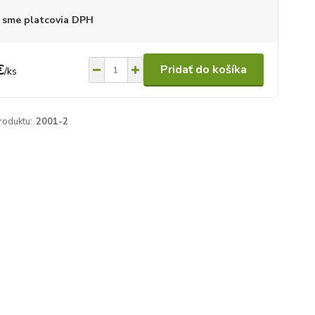
 sme platcovia DPH
€
Pridať do košíka
/
ks
roduktu:
2001-2