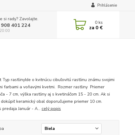
Prihlásenie
e si rady? Zavolajte.
0
ks
 908 401 224
za
0 €
 20:00
 Typ rastlinyIde o kvitnúcu cibuľovitú rastlinu známu svojimi
ými farbami a voňavými kvetmi. Rozmer rastliny Priemer
ča - 7 cm, výška rastliny aj s kvetináčom 15 - 20 cm. Ak si
e dokúpiť keramický obal doporučujeme priemer 10 cm.
edaja Január - A...
celý popis
ba