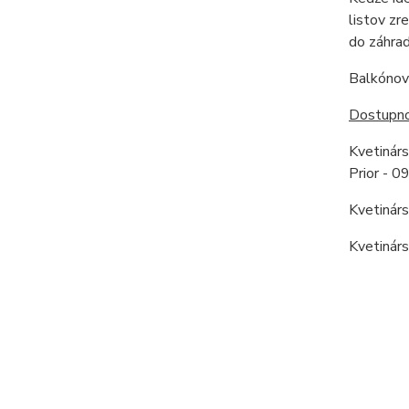
listov zr
do záhrad
Balkónové
Dostupnos
Kvetinár
Prior - 
Kvetinár
Kvetinár