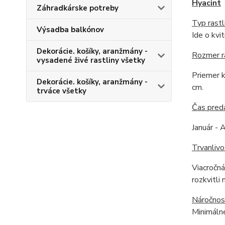
Hyacint
Záhradkárske potreby
Typ rastl
Výsadba balkónov
Ide o kvi
Dekorácie. košíky, aranžmány -
Rozmer r
vysadené živé rastliny všetky
Priemer k
Dekorácie. košíky, aranžmány -
c
trváce všetky
Čas pred
Január - A
Trvanlivo
Viacročná
rozkvitli 
Náročnos
Minimálne