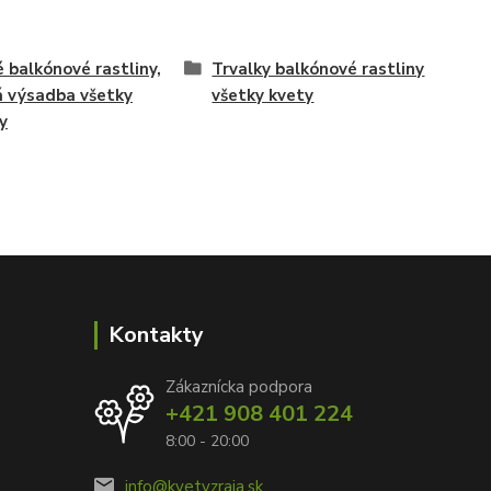
é balkónové rastliny,
Trvalky balkónové rastliny
á výsadba všetky
všetky kvety
y
Kontakty
Zákaznícka podpora
+421 908 401 224
8:00 - 20:00
info@kvetyzraja.sk