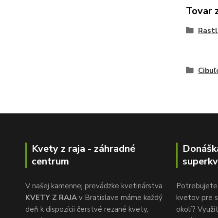
Tovar 
Rastl
Cibuľ
Kvety z raja - záhradné
Donášk
centrum
superkv
V našej kamennej prevádzke kvetinárstva
Potrebujete 
KVETY Z RAJA
v Bratislave máme každý
kvetov pre s
deň k dispozícii čerstvé rezané kvety,
okolí? Využi