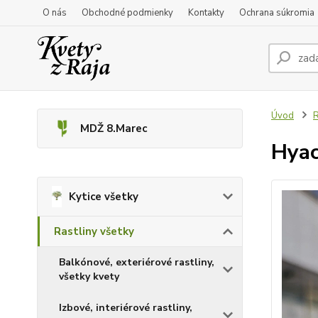
O nás
Obchodné podmienky
Kontakty
Ochrana súkromia
Úvod
R
MDŽ 8.Marec
Hyac
Kytice všetky
Rastliny všetky
Balkónové, exteriérové rastliny,
všetky kvety
Izbové, interiérové rastliny,