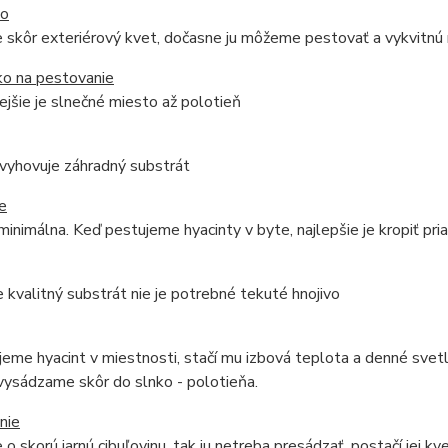
do
e skôr exteriérový kvet, dočasne ju môžeme pestovať a vykvitnú n
ko na pestovanie
jšie je slnečné miesto až polotieň
vyhovuje záhradný substrát
e
minimálna. Keď pestujeme hyacinty v byte, najlepšie je kropiť pri
 kvalitný substrát nie je potrebné tekuté hnojivo
eme hyacint v miestnosti, stačí mu izbová teplota a denné svetl
vysádzame skôr do slnko - polotieňa.
nie
 o skorú jarnú cibuľovinu, tak ju netreba presádzať, postačí jej k