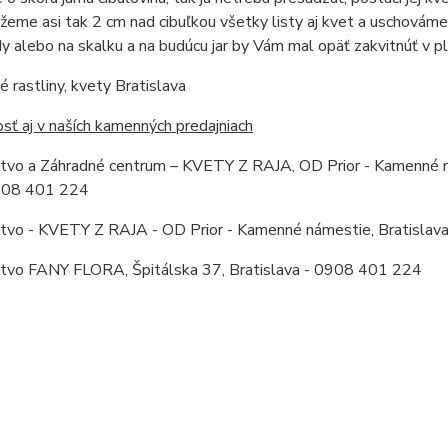
ežeme asi tak 2 cm nad cibuľkou všetky listy aj kvet a uschová
y alebo na skalku a na budúcu jar by Vám mal opäť zakvitnúť v pl
 rastliny, kvety Bratislava
ť aj v naších kamenných predajniach
stvo a Záhradné centrum – KVETY Z RAJA, OD Prior - Kamenné ná
0908 401 224
stvo - KVETY Z RAJA - OD Prior - Kamenné námestie, Bratislav
stvo FANY FLORA, Špitálska 37, Bratislava - 0908 401 224