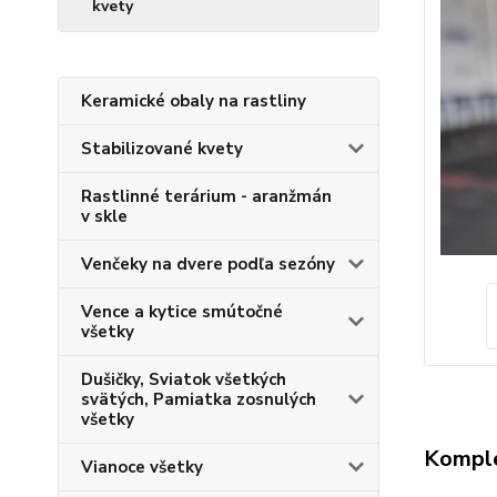
kvety
Keramické obaly na rastliny
Stabilizované kvety
Rastlinné terárium - aranžmán
v skle
Venčeky na dvere podľa sezóny
Vence a kytice smútočné
všetky
Dušičky, Sviatok všetkých
svätých, Pamiatka zosnulých
všetky
Komple
Vianoce všetky