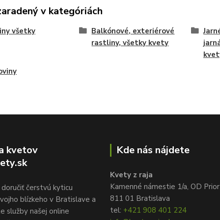
zaradený v kategóriách
iny všetky
Balkónové, exteriérové
Jarn
rastliny, všetky kvety
jarn
kvet
oviny
a kvetov
Kde nás nájdete
ety.sk
Kvety z raja
Kamenné námestie 1/a, OD Prior
doručiť čerstvú kyticu
811 01 Bratislava
vojho blízkeho v Bratislave a
tel:
+421 908 401 224
te služby našej online