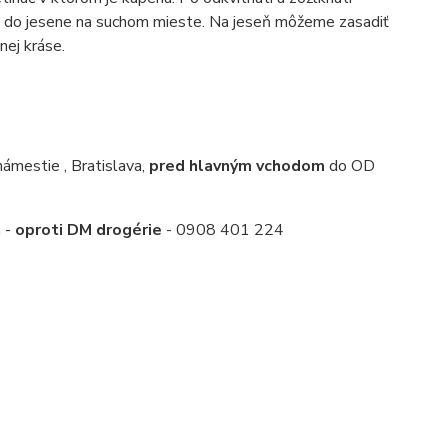
me do jesene na suchom mieste. Na jeseň môžeme zasadiť
nej kráse.
mestie , Bratislava,
pred hlavným vchodom
do OD
a -
oproti DM drogérie
- 0908 401 224