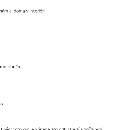
ám aj doma v interiéri
amo cibuľku.
o.
vetináč v ktorom je kúpená. Po odkvitnutí a zožlknutí