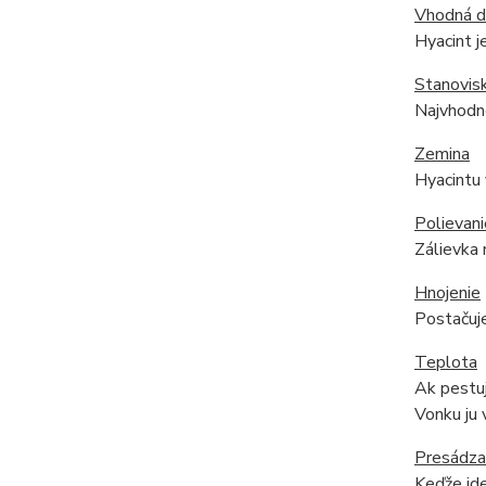
Vhodná 
Hyacint j
Stanovis
Najvhodne
Zemina
Hyacintu 
Polievani
Zálievka 
Hnojenie
Postačuje
Teplota
Ak pestuj
Vonku ju 
Presádza
Keďže ide