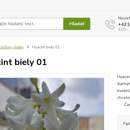
Neviet
Hľadať
+421
8:00 -
astliny všetky
Hyacint biely 01
int biely 01
Hyacint
žiariv
kvetiná
chcet
Čas pr
Far