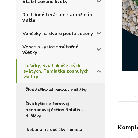
Stabilizované kvety
Rastlinné terárium - aranžmán
v skle
Venčeky na dvere podľa sezóny
Vence a kytice smútočné
všetky
Dušičky, Sviatok všetkých
svätých, Pamiatka zosnulých
všetky
Živé čečinové vence - dušičky
Živá kytica z čerstvej
neopadavej čečiny Nobilis -
dušičky
Komple
Ikebana na dušičky - umelá