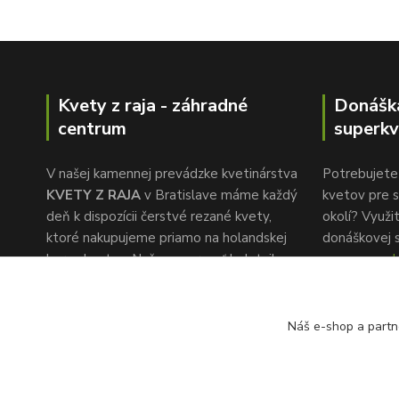
Kvety z raja - záhradné
Donášk
centrum
superkv
V našej kamennej prevádzke kvetinárstva
Potrebujete 
KVETY Z RAJA
v Bratislave máme každý
kvetov pre s
deň k dispozícii čerstvé rezané kvety,
okolí? Využi
ktoré nakupujeme priamo na holandskej
donáškovej 
burze kvetov. Naša pozornosť k detailu a
www.superkv
rýchlemu servisu je to, čo nás oddeľuje od
konkurencie.
Náš e-shop a partn