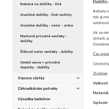
Dušičky 
Ikebana na dušičky - živá
Ikebany n
Aranžmá dušičky - živé rastliny
nás aj mn
saténovú 
Aranžmá dušičky - natur - srdce
Ak sa nem
Machové prírodné venčeky -
cintorín,
dušičky
Doručeni
Šiškové natur venčeky - dušičky
Čas pred
Umelé vence + prírodné
Celoročný
doplnky - dušičky
Zloženie
Vianoce všetky
Veľkosť
Záhradkárske potreby
Materiál
Výsadba balkónov
Spôsob 