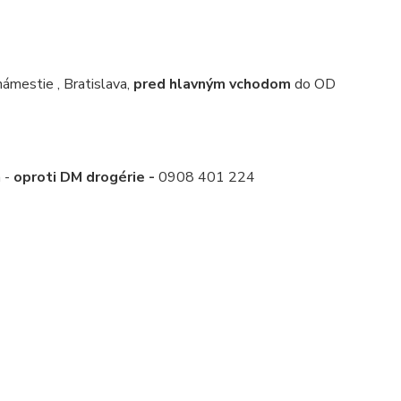
mestie , Bratislava,
pred hlavným vchodom
do OD
a -
oproti DM drogérie -
0908 401 224