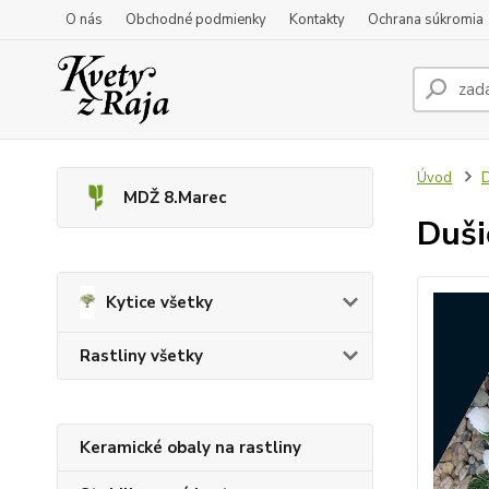
O nás
Obchodné podmienky
Kontakty
Ochrana súkromia
Úvod
D
MDŽ 8.Marec
Duši
Kytice všetky
Rastliny všetky
Keramické obaly na rastliny