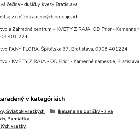
ivá čečina - dušičky, kvety Bratislava
ť aj v naších kamenných predajniach
stvo a Záhradné centrum – KVETY Z RAJA, OD Prior - Kamenné ná
0908 401 224
stvo FANY FLORA, Špitálska 37, Bratislava, 0908 401224
stvo - KVETY Z RAJA - OD Prior - Kamenné námestie, Bratislav
zaradený v kategóriách
ky, Sviatok všetkých
Ikebana na dušičky - živá
ch, Pamiatka
lých všetky