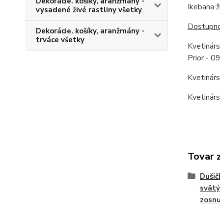
Dekorácie. košíky, aranžmány -
Ikebana ž
vysadené živé rastliny všetky
Dostupnos
Dekorácie. košíky, aranžmány -
trváce všetky
Kvetinár
Prior - 
Kvetinár
Kvetinár
Tovar 
Dušič
svätý
zosnu