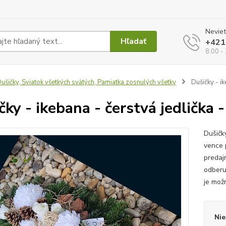
Neviet
Hľadať
+421
8:00 -
ušičky, Sviatok všetkých svätých, Pamiatka zosnulých všetky
Dušičky - ik
čky - ikebana - čerstvá jedlička 
Dušičk
vence 
predaj
odberu
je možn
Nie