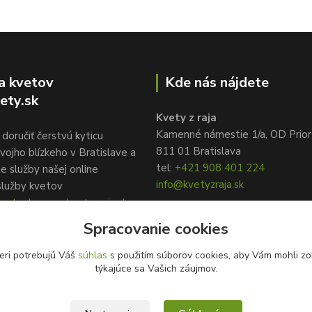
a kvetov
Kde nás nájdete
ety.sk
Kvety z raja
Kamenné námestie 1/a, OD Prior
doručiť čerstvú kyticu
811 01 Bratislava
vojho blízkeho v Bratislave a
tel:
+421 908 401 224
te služby našej online
info@kvetyzraja.sk
služby kvetov
ety.sk, www.kvetyzraja.sk
Spracovanie cookies
eri potrebujú Váš
súhlas
s použitím súborov cookies, aby Vám mohli zo
týkajúce sa Vašich záujmov.