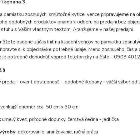
- ikebana 3
a pamiatku zosnulých, smútočné kytice, vence pripravujeme na obj
oho podobných produktov priamo k odberu na predajni bez objedn
stuhu s Vaším vlastným textom. Aranžujeme v našej predajni.
ôžete osobne zúčastniť na kladení vencov na pamiatku zosnulýc
 pripravte si k objednávke potrebné údaje. Meno zosnulého, čas a 
e je potrebné dohodnúť vopred telefonicky na čísle : 0908 401
aja
 predaj - overiť dostupnosť - podobné ikebany - väčší výber od
:
vonkajší priemer cca 50 cm x 30 cm
:
umelý kvet, prírodné doplnky, čerstvá čečina - jedlička
výroby:
dekorovanie, aranžovanie, ručná práca