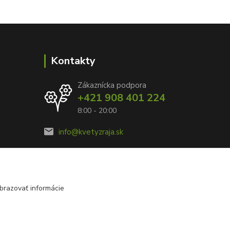
Kontakty
Zákaznícka podpora
+421 908 401 224
8:00 - 20:00
info@kvetyzraja.sk
brazovať informácie