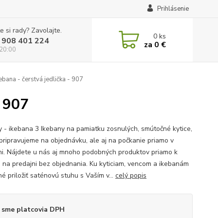
Prihlásenie
e si rady? Zavolajte.
0
ks
 908 401 224
za
0 €
 20:00
ebana - čerstvá jedlička - 907
- 907
y - ikebana 3 Ikebany na pamiatku zosnulých, smútočné kytice,
pripravujeme na objednávku, ale aj na počkanie priamo v
ni. Nájdete u nás aj mnoho podobných produktov priamo k
 na predajni bez objednania. Ku kyticiam, vencom a ikebanám
é priložiť saténovú stuhu s Vaším v...
celý popis
 sme platcovia DPH