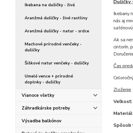
Dušičky 
Ikebana na dušičky - živá
Ikebany n
Aranžmá dušičky - živé rastliny
nás aj mn
saténovú 
Aranžmá dušičky - natur - srdce
Ak sa nem
Machové prírodné venčeky -
cintorín,
dušičky
Doručeni
Šiškové natur venčeky - dušičky
Čas pred
Umelé vence + prírodné
Celoročný
doplnky - dušičky
Zloženie
Vianoce všetky
Veľkosť
Záhradkárske potreby
Materiál
Výsadba balkónov
Spôsob 