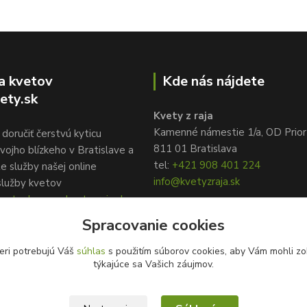
a kvetov
Kde nás nájdete
ety.sk
Kvety z raja
Kamenné námestie 1/a, OD Prior
doručiť čerstvú kyticu
811 01 Bratislava
vojho blízkeho v Bratislave a
tel:
+421 908 401 224
te služby našej online
info@kvetyzraja.sk
služby kvetov
ety.sk, www.kvetyzraja.sk
Spracovanie cookies
eri potrebujú Váš
súhlas
s použitím súborov cookies, aby Vám mohli zo
týkajúce sa Vašich záujmov.