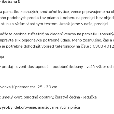
- ikebana 5
a pamiatku zosnulých, smútočné kytice, vence pripravujeme na obj
oho podobných produktov priamo k odberu na predajni bez objedn
stuhu s Vaším vlastným textom. Aranžujeme v našej predajni.
ôžete osobne zúčastniť na kladení vencov na pamiatku zosnulýc
 pripravte si k objednávke potrebné údaje. Meno zosnulého, čas a 
e je potrebné dohodnúť vopred telefonicky na čísle : 0908 401
aja
 predaj - overiť dostupnosť - podobné ikebany - väčší výber od
:
vonkajší priemer cca 25 - 30 cm
:
umelý kvet, prírodné doplnky, čerstvá čečina - jedlička
výroby:
dekorovanie, aranžovanie, ručná práca