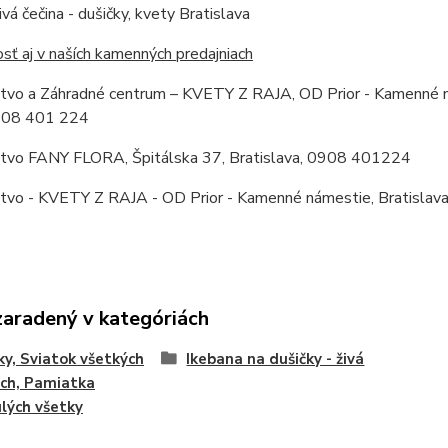
ivá čečina - dušičky, kvety Bratislava
ť aj v naších kamenných predajniach
stvo a Záhradné centrum – KVETY Z RAJA, OD Prior - Kamenné ná
0908 401 224
stvo FANY FLORA, Špitálska 37, Bratislava, 0908 401224
stvo - KVETY Z RAJA - OD Prior - Kamenné námestie, Bratislav
zaradený v kategóriách
ky, Sviatok všetkých
Ikebana na dušičky - živá
ch, Pamiatka
lých všetky