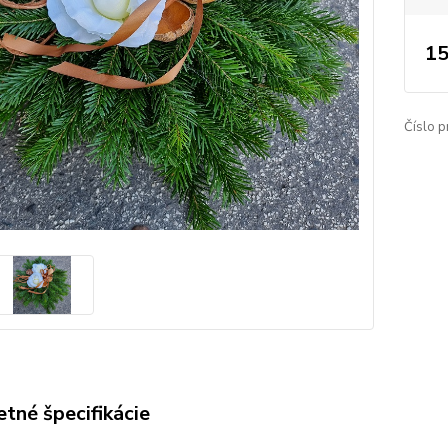
15
Číslo p
tné špecifikácie