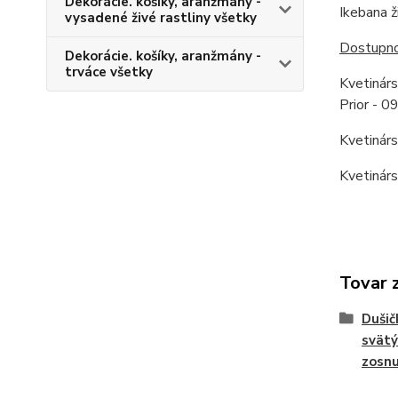
Dekorácie. košíky, aranžmány -
Ikebana ž
vysadené živé rastliny všetky
Dostupnos
Dekorácie. košíky, aranžmány -
trváce všetky
Kvetinár
Prior - 
Kvetinár
Kvetinár
Tovar 
Dušič
svätý
zosnu