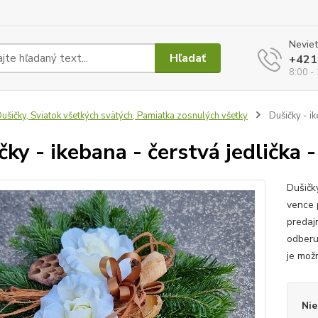
Neviet
Hľadať
+421
8:00 -
ušičky, Sviatok všetkých svätých, Pamiatka zosnulých všetky
Dušičky - ik
čky - ikebana - čerstvá jedlička 
Dušičk
vence 
predaj
odberu
je možn
Nie