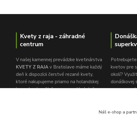
Kvety z raja - záhradné
Donášk
centrum
superkv
V našej kamennej prevádzke kvetinárstva
Potrebujete 
KVETY Z RAJA
v Bratislave máme každý
kvetov pre s
deň k dispozícii čerstvé rezané kvety,
okolí? Využi
ktoré nakupujeme priamo na holandskej
donáškovej 
burze kvetov. Naša pozornosť k detailu a
www.superkv
rýchlemu servisu je to, čo nás oddeľuje od
konkurencie.
Náš e-shop a partn