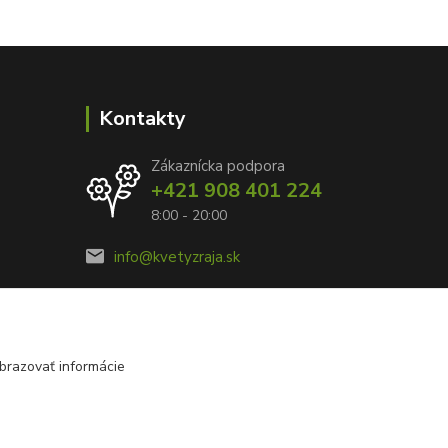
Kontakty
Zákaznícka podpora
+421 908 401 224
8:00 - 20:00
info@kvetyzraja.sk
brazovať informácie