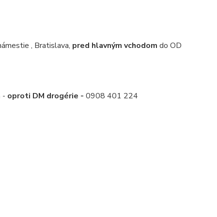
mestie , Bratislava,
pred hlavným vchodom
do OD
a -
oproti DM drogérie -
0908 401 224