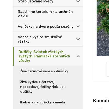
Stabilizované kvety
Rastlinné terárium - aranžmán
v skle
Venčeky na dvere podľa sezóny
Vence a kytice smútočné
všetky
Dušičky, Sviatok všetkých
svätých, Pamiatka zosnulých
všetky
Živé čečinové vence - dušičky
Živá kytica z čerstvej
neopadavej čečiny Nobilis -
dušičky
Komple
Ikebana na dušičky - umelá