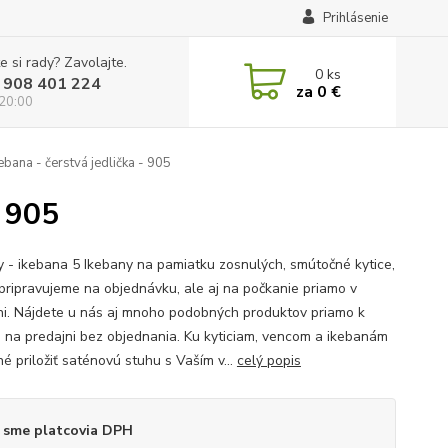
Prihlásenie
e si rady? Zavolajte.
0
ks
 908 401 224
za
0 €
 20:00
ebana - čerstvá jedlička - 905
- 905
y - ikebana 5 Ikebany na pamiatku zosnulých, smútočné kytice,
pripravujeme na objednávku, ale aj na počkanie priamo v
ni. Nájdete u nás aj mnoho podobných produktov priamo k
 na predajni bez objednania. Ku kyticiam, vencom a ikebanám
é priložiť saténovú stuhu s Vaším v...
celý popis
 sme platcovia DPH