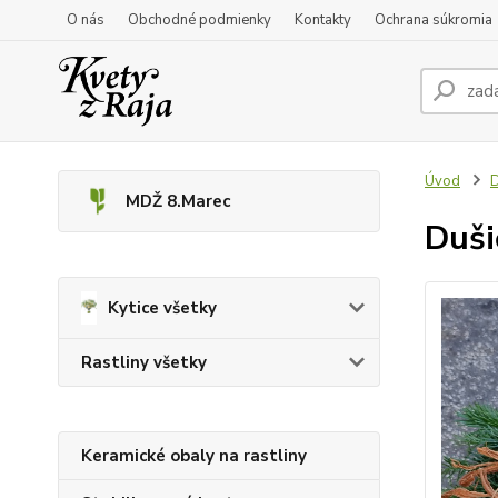
O nás
Obchodné podmienky
Kontakty
Ochrana súkromia
Úvod
D
MDŽ 8.Marec
Duši
Kytice všetky
Rastliny všetky
Keramické obaly na rastliny