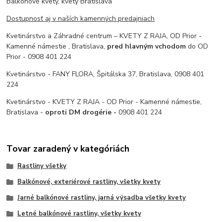
Balkónové kvety, kvety Bratislava
Dostupnosť aj v naších kamenných predajniach
Kvetinárstvo a Záhradné centrum – KVETY Z RAJA, OD Prior -
Kamenné námestie , Bratislava,
pred hlavným vchodom
do OD
Prior - 0908 401 224
Kvetinárstvo - FANY FLORA, Špitálska 37, Bratislava, 0908 401
224
Kvetinárstvo - KVETY Z RAJA - OD Prior - Kamenné námestie,
Bratislava -
oproti DM drogérie -
0908 401 224
Tovar zaradený v kategóriách
Rastliny všetky
Balkónové, exteriérové rastliny, všetky kvety
Jarné balkónové rastliny, jarná výsadba všetky kvety
Letné balkónové rastliny, všetky kvety