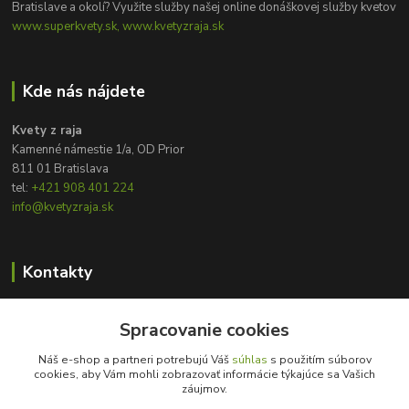
Bratislave a okolí? Využite služby našej online donáškovej služby kvetov
www.superkvety.sk, www.kvetyzraja.sk
Kde nás nájdete
Kvety z raja
Kamenné námestie 1/a, OD Prior
811 01 Bratislava
tel:
+421 908 401 224
info@kvetyzraja.sk
Kontakty
Zákaznícka podpora
Spracovanie cookies
+421 908 401 224
8:00 - 20:00
Náš e-shop a partneri potrebujú Váš
súhlas
s použitím súborov
cookies, aby Vám mohli zobrazovať informácie týkajúce sa Vašich
info@kvetyzraja.sk
záujmov.