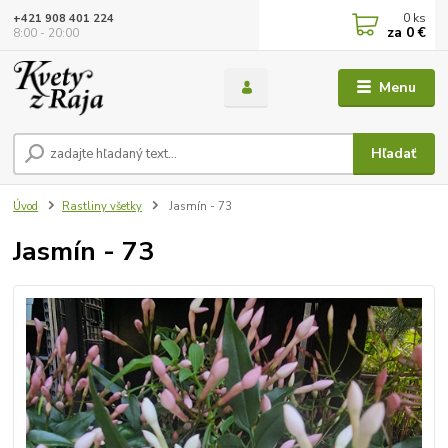
0
ks
+421 908 401 224
za
0 €
8:00 - 20:00
Menu
Hľadať
Úvod
Rastliny všetky
Jasmín - 73
Jasmín - 73