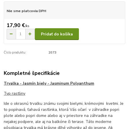
Nie sme platcovia DPH
17,90 €
/
ks
Pridať do košíka
Číslo produktu:
2073
Kompletné špecifikácie
Trvalka - Jasmín biely - Jasminum Polyanthum
Typ rastliny
Ide o okrasnú trvalku známu svojimi bielymi, krémovými kvetmi. Je
to popínavá, ťahavá rastlinka, ktorá Vás očarí v záhradke popri
plote alebo popri dome alebo aj v priestore na záhradke na
nejakej podpere, ale aj na balkóne či terase. Táto moderne
pôsobiaca trvalka má krásne dlhé výhonky až do jesene. Ak