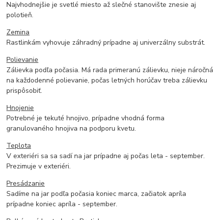
Najvhodnejšie je svetlé miesto až slečné stanovište znesie aj
polotieň.
Zemina
Rastlinkám vyhovuje záhradný prípadne aj univerzálny substrát.
Polievanie
Zálievka podľa počasia. Má rada primeranú zálievku, nieje náročná
na každodenné polievanie, počas letných horúčav treba zálievku
prispôsobiť.
Hnojenie
Potrebné je tekuté hnojivo, prípadne vhodná forma
granulovaného hnojiva na podporu kvetu.
Teplota
V exteriéri sa sa sadí na jar prípadne aj počas leta - september.
Prezimuje v exteriéri.
Presádzanie
Sadíme na jar podľa počasia koniec marca, začiatok apríla
prípadne koniec apríla - september.