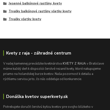
Jesenné balkónové rastliny, kvety
Trvalky balkónové rastliny všetky kvety
Trvalky všetky kvety
Kvety z raja - záhradné centrum
V našej kamennej prevádzke kvetinárstva
KVETY Z RAJA
v Bratislave
máme každý deň k dispozícii čerstvé rezané kvety, ktoré nakupujeme
priamo na holandskej burze kvetov. Naša pozornosť k detailu a
rýchlemu servisu je to, čo nás oddeľuje od konkurencie.
Donáška kvetov superkvety.sk
Potrebujete doručiť čerstvú kyticu kvetov pre svojho blízkeho v