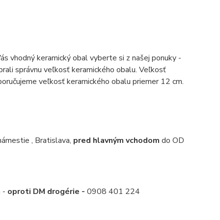
Vás vhodný keramický obal vyberte si z našej ponuky -
ybrali správnu veľkosť keramického obalu. Veľkosť
Doporučujeme veľkosť keramického obalu priemer 12 cm.
mestie , Bratislava,
pred hlavným vchodom
do OD
a -
oproti DM drogérie -
0908 401 224