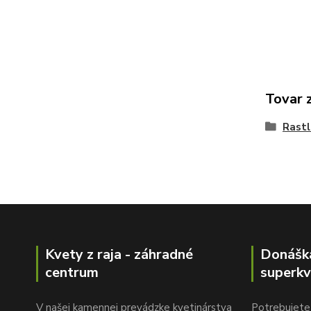
Tovar 
Rastl
Kvety z raja - záhradné
Donášk
centrum
superkv
V našej kamennej prevádzke kvetinárstva
Potrebujete 