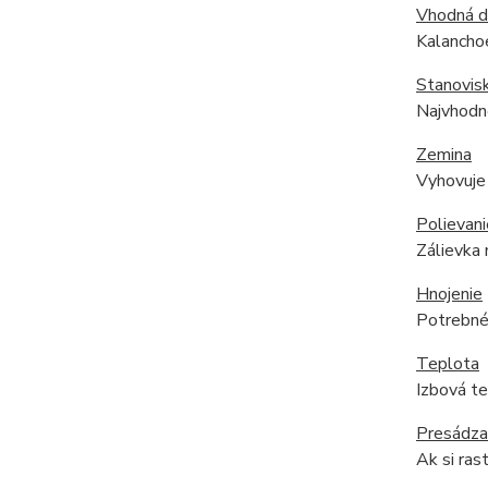
Vhodná 
Kalanchoe
Stanovis
Najvhodne
Zemina
Vyhovuje 
Polievani
Zálievka 
Hnojenie
Potrebné 
Teplota
Izbová tep
Presádza
Ak si ras