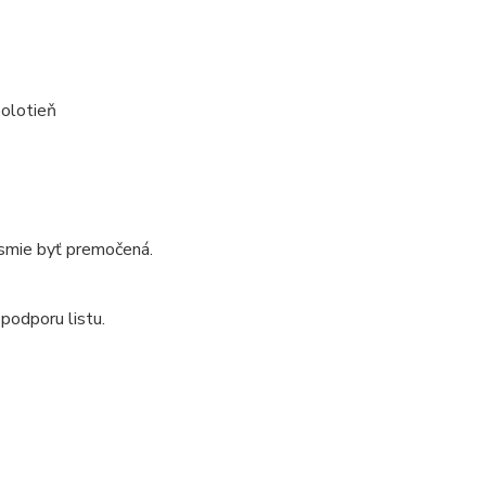
polotieň
nesmie byť premočená.
podporu listu.