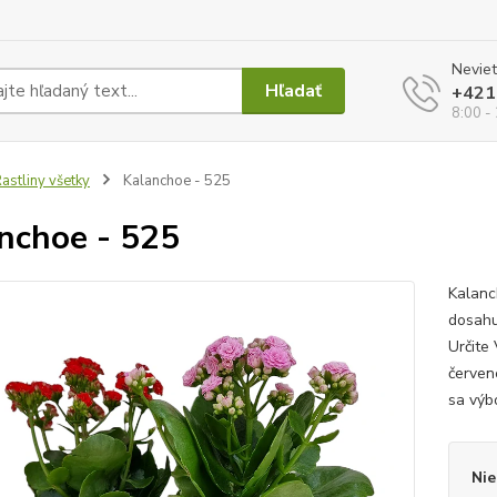
Neviet
Hľadať
+421
8:00 -
astliny všetky
Kalanchoe - 525
nchoe - 525
Kalanc
dosahu
Určite
červen
sa výb
Nie