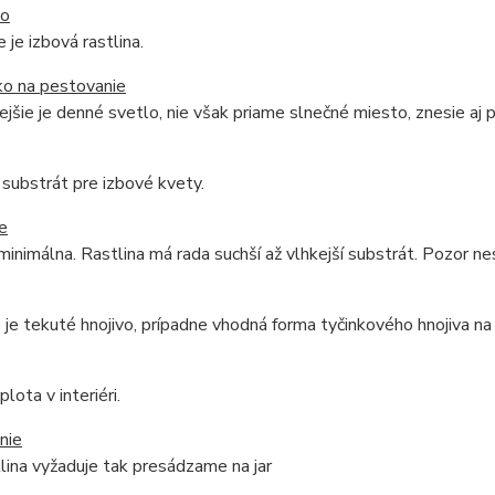
do
 je izbová rastlina.
ko na pestovanie
jšie je denné svetlo, nie však priame slnečné miesto, znesie aj 
substrát pre izbové kvety.
e
minimálna. Rastlina má rada suchší až vlhkejší substrát. Pozor 
je tekuté hnojivo, prípadne vhodná forma tyčinkového hnojiva na 
lota v interiéri.
nie
tlina vyžaduje tak presádzame na jar