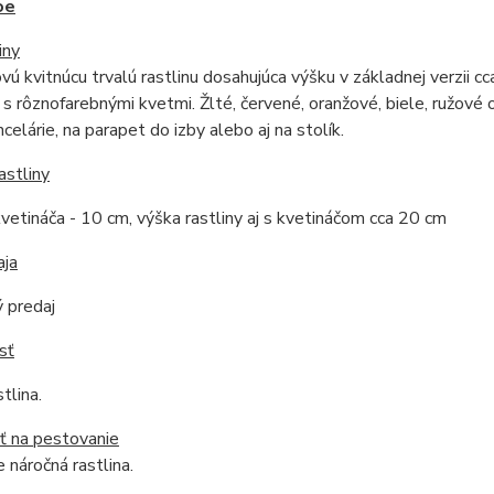
oe
iny
ovú kvitnúcu trvalú rastlinu dosahujúca výšku v základnej verzii c
s rôznofarebnými kvetmi. Žlté, červené, oranžové, biele, ružové 
celárie, na parapet do izby alebo aj na stolík.
astliny
vetináča - 10 cm, výška rastliny aj s kvetináčom cca 20 cm
aja
 predaj
sť
tlina.
ť na pestovanie
 náročná rastlina.