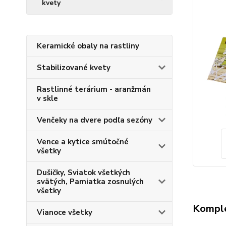
kvety
Keramické obaly na rastliny
Stabilizované kvety
Rastlinné terárium - aranžmán
v skle
Venčeky na dvere podľa sezóny
Vence a kytice smútočné
všetky
Dušičky, Sviatok všetkých
svätých, Pamiatka zosnulých
všetky
Komple
Vianoce všetky