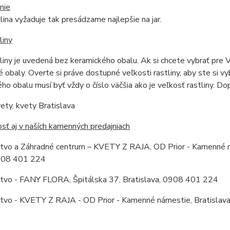
nie
tlina vyžaduje tak presádzame najlepšie na jar.
liny
liny je uvedená bez keramického obalu. Ak si chcete vybrať pre 
 obaly. Overte si práve dostupné veľkosti rastliny, aby ste si v
ho obalu musí byť vždy o číslo väčšia ako je veľkosť rastliny. 
ety, kvety Bratislava
ť aj v naších kamenných predajniach
stvo a Záhradné centrum – KVETY Z RAJA, OD Prior - Kamenné ná
0908 401 224
stvo - FANY FLORA, Špitálska 37, Bratislava, 0908 401 224
stvo - KVETY Z RAJA - OD Prior - Kamenné námestie, Bratislav