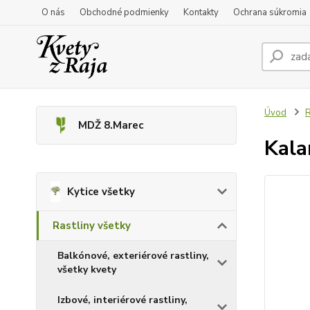
O nás
Obchodné podmienky
Kontakty
Ochrana súkromia
Úvod
R
MDŽ 8.Marec
Kala
Kytice všetky
Rastliny všetky
Balkónové, exteriérové rastliny,
všetky kvety
Izbové, interiérové rastliny,