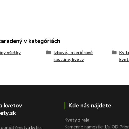
zaradený v kategóriách
iny všetky
Izbové, interiérové
Kvit
rastliny, kvety
kvet
a kvetov
Kde nás nájdete
ety.sk
Kvety z raja
Kamenné námestie 1/a, OD Prior
doručiť čerstvú kyticu