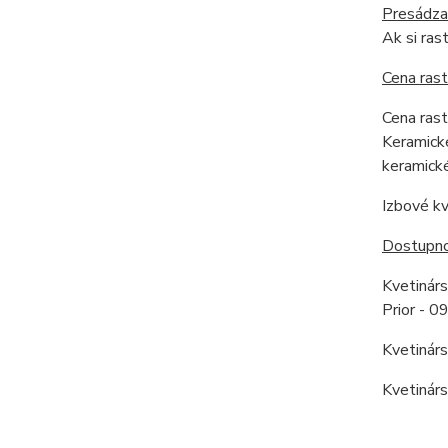
Presádza
Ak si ras
Cena rast
Cena rast
Keramické
keramické
Izbové kv
Dostupnos
Kvetinár
Prior - 
Kvetinár
Kvetinár