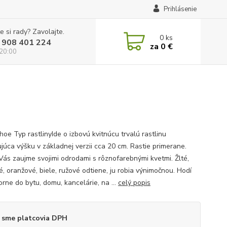
Prihlásenie
e si rady? Zavolajte.
0
ks
 908 401 224
za
0 €
 20:00
hoe Typ rastlinyIde o izbovú kvitnúcu trvalú rastlinu
júca výšku v základnej verzii cca 20 cm. Rastie primerane.
 Vás zaujme svojimi odrodami s rôznofarebnými kvetmi. Žlté,
é, oranžové, biele, ružové odtiene, ju robia výnimočnou. Hodí
orne do bytu, domu, kancelárie, na ...
celý popis
 sme platcovia DPH