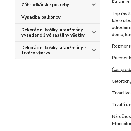
Kalanch
Záhradkárske potreby
Typ rastl
Výsadba balkónov
Ide o izb
odrodami 
Dekorácie. košíky, aranžmány -
domu, kan
vysadené živé rastliny všetky
Rozmer r
Dekorácie. košíky, aranžmány -
trváce všetky
Priemer k
Čas pred
Celoročný
Trvanlivo
Trvalá ras
Náročnos
Minimálne