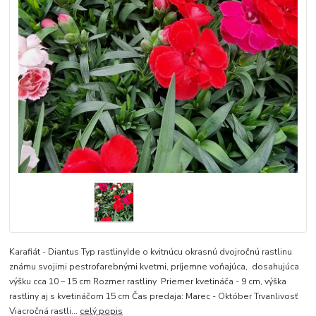
Karafiát - Diantus Typ rastlinyIde o kvitnúcu okrasnú dvojročnú rastlinu
známu svojimi pestrofarebnými kvetmi, príjemne voňajúca, dosahujúca
výšku cca 10 – 15 cm Rozmer rastliny Priemer kvetináča - 9 cm, výška
rastliny aj s kvetináčom 15 cm Čas predaja: Marec - Október Trvanlivosť
Viacročná rastli...
celý popis