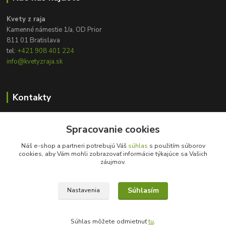
Kvety z raja
Kamenné námestie 1/a, OD Prior
811 01 Bratislava
tel:
+421 908 401 224
info@kvetyzraja.sk
Kontakty
Zákaznícka podpora
Spracovanie cookies
+421 908 401 224
8:00 - 20:00
Náš e-shop a partneri potrebujú Váš
súhlas
s použitím súborov
cookies, aby Vám mohli zobrazovať informácie týkajúce sa Vašich
info@kvetyzraja.sk
záujmov.
Súhlasím
Nastavenia
Súhlas môžete odmietnuť
tu
.