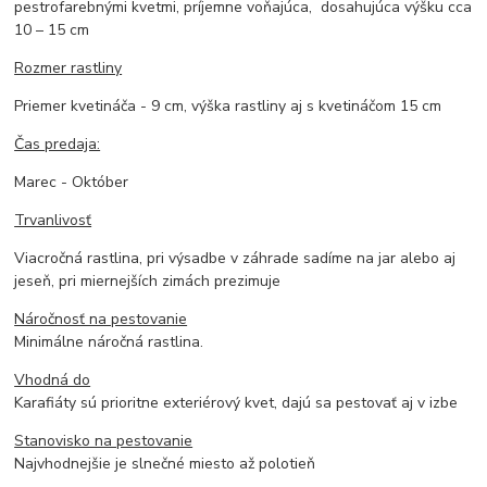
pestrofarebnými kvetmi, príjemne voňajúca, dosahujúca výšku cca
10 – 15 cm
Rozmer rastliny
Priemer kvetináča - 9 cm, výška rastliny aj s kvetináčom 15 cm
Čas predaja:
Marec - Október
Trvanlivosť
Viacročná rastlina, pri výsadbe v záhrade sadíme na jar alebo aj
jeseň, pri miernejších zimách prezimuje
Náročnosť na pestovanie
Minimálne náročná rastlina.
Vhodná do
Karafiáty sú prioritne exteriérový kvet, dajú sa pestovať aj v izbe
Stanovisko na pestovanie
Najvhodnejšie je slnečné miesto až polotieň