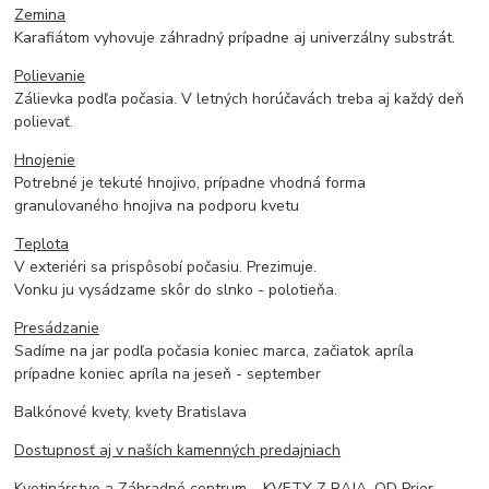
Zemina
Karafiátom vyhovuje záhradný prípadne aj univerzálny substrát.
Polievanie
Zálievka podľa počasia. V letných horúčavách treba aj každý deň
polievať.
Hnojenie
Potrebné je tekuté hnojivo, prípadne vhodná forma
granulovaného hnojiva na podporu kvetu
Teplota
V exteriéri sa prispôsobí počasiu. Prezimuje.
Vonku ju vysádzame skôr do slnko - polotieňa.
Presádzanie
Sadíme na jar podľa počasia koniec marca, začiatok apríla
prípadne koniec apríla na jeseň - september
Balkónové kvety, kvety Bratislava
Dostupnosť aj v naších kamenných predajniach
Kvetinárstvo a Záhradné centrum – KVETY Z RAJA, OD Prior -