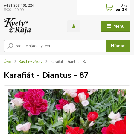
0
ks
+421 908 401 224
za
0 €
8:00 - 20:00
Menu
Hľadať
Úvod
Rastliny všetky
Karafiát - Diantus - 87
Karafiát - Diantus - 87