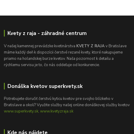
Kvety z raja - záhradné centrum
V našej kamennej prevádzke kvetinárstva
KVETY Z RAJA
v Bratislave
máme každý deň k dispozícii čerstvé rezané kvety, ktoré nakupujeme
priamo na holandskej burze kvetov. Naša pozornosť k detailu a
rýchlemu servisu je to, čo nás oddeľuje od konkurencie.
Donáška kvetov superkvety.sk
Potrebujete doručiť čerstvú kyticu kvetov pre svojho blízkeho v
Bratislave a okolí? Využite služby našej online donáškovej služby kvetov
www.superkvety.sk, www.kvetyzraja.sk
Kde nás nájdete