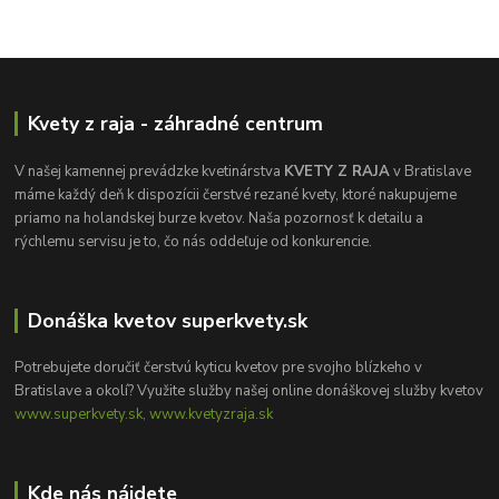
Kvety z raja - záhradné centrum
V našej kamennej prevádzke kvetinárstva
KVETY Z RAJA
v Bratislave
máme každý deň k dispozícii čerstvé rezané kvety, ktoré nakupujeme
priamo na holandskej burze kvetov. Naša pozornosť k detailu a
rýchlemu servisu je to, čo nás oddeľuje od konkurencie.
Donáška kvetov superkvety.sk
Potrebujete doručiť čerstvú kyticu kvetov pre svojho blízkeho v
Bratislave a okolí? Využite služby našej online donáškovej služby kvetov
www.superkvety.sk, www.kvetyzraja.sk
Kde nás nájdete