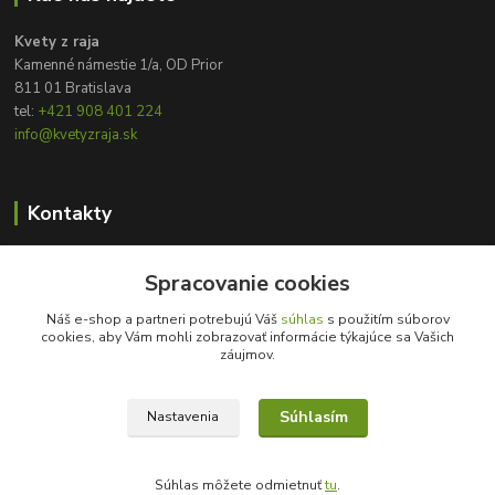
Kvety z raja
Kamenné námestie 1/a, OD Prior
811 01 Bratislava
tel:
+421 908 401 224
info@kvetyzraja.sk
Kontakty
Zákaznícka podpora
Spracovanie cookies
+421 908 401 224
8:00 - 20:00
Náš e-shop a partneri potrebujú Váš
súhlas
s použitím súborov
cookies, aby Vám mohli zobrazovať informácie týkajúce sa Vašich
info@kvetyzraja.sk
záujmov.
Súhlasím
Nastavenia
Súhlas môžete odmietnuť
tu
.