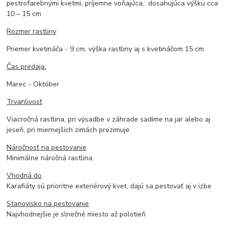
pestrofarebnými kvetmi, príjemne voňajúca, dosahujúca výšku cca
10 – 15 cm
Rozmer rastliny
Priemer kvetináča - 9 cm, výška rastliny aj s kvetináčom 15 cm
Čas predaja:
Marec - Október
Trvanlivosť
Viacročná rastlina, pri výsadbe v záhrade sadíme na jar alebo aj
jeseň, pri miernejších zimách prezimuje
Náročnosť na pestovanie
Minimálne náročná rastlina.
Vhodná do
Karafiáty sú prioritne exteriérový kvet, dajú sa pestovať aj v izbe
Stanovisko na pestovanie
Najvhodnejšie je slnečné miesto až polotieň