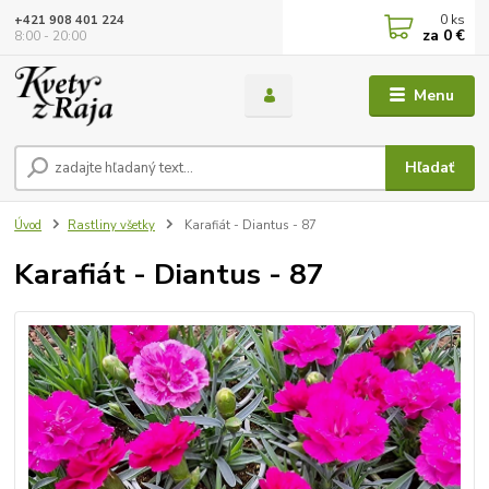
0
ks
+421 908 401 224
za
0 €
8:00 - 20:00
Menu
Hľadať
Úvod
Rastliny všetky
Karafiát - Diantus - 87
Karafiát - Diantus - 87