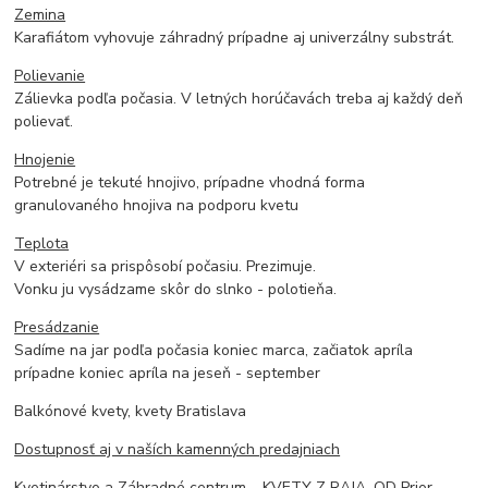
Zemina
Karafiátom vyhovuje záhradný prípadne aj univerzálny substrát.
Polievanie
Zálievka podľa počasia. V letných horúčavách treba aj každý deň
polievať.
Hnojenie
Potrebné je tekuté hnojivo, prípadne vhodná forma
granulovaného hnojiva na podporu kvetu
Teplota
V exteriéri sa prispôsobí počasiu. Prezimuje.
Vonku ju vysádzame skôr do slnko - polotieňa.
Presádzanie
Sadíme na jar podľa počasia koniec marca, začiatok apríla
prípadne koniec apríla na jeseň - september
Balkónové kvety, kvety Bratislava
Dostupnosť aj v naších kamenných predajniach
Kvetinárstvo a Záhradné centrum – KVETY Z RAJA, OD Prior -