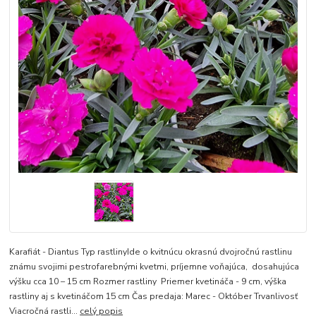
Karafiát - Diantus Typ rastlinyIde o kvitnúcu okrasnú dvojročnú rastlinu
známu svojimi pestrofarebnými kvetmi, príjemne voňajúca, dosahujúca
výšku cca 10 – 15 cm Rozmer rastliny Priemer kvetináča - 9 cm, výška
rastliny aj s kvetináčom 15 cm Čas predaja: Marec - Október Trvanlivosť
Viacročná rastli...
celý popis