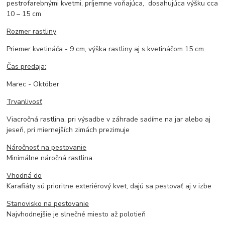
pestrofarebnými kvetmi, príjemne voňajúca, dosahujúca výšku cca
10 – 15 cm
Rozmer rastliny
Priemer kvetináča - 9 cm, výška rastliny aj s kvetináčom 15 cm
Čas predaja:
Marec - Október
Trvanlivosť
Viacročná rastlina, pri výsadbe v záhrade sadíme na jar alebo aj
jeseň, pri miernejších zimách prezimuje
Náročnosť na pestovanie
Minimálne náročná rastlina.
Vhodná do
Karafiáty sú prioritne exteriérový kvet, dajú sa pestovať aj v izbe
Stanovisko na pestovanie
Najvhodnejšie je slnečné miesto až polotieň