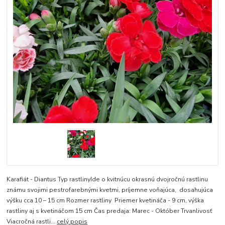
Karafiát - Diantus Typ rastlinyIde o kvitnúcu okrasnú dvojročnú rastlinu
známu svojimi pestrofarebnými kvetmi, príjemne voňajúca, dosahujúca
výšku cca 10 – 15 cm Rozmer rastliny Priemer kvetináča - 9 cm, výška
rastliny aj s kvetináčom 15 cm Čas predaja: Marec - Október Trvanlivosť
Viacročná rastli...
celý popis