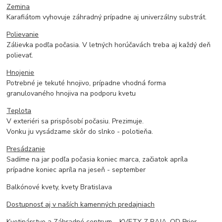
Zemina
Karafiátom vyhovuje záhradný prípadne aj univerzálny substrát.
Polievanie
Zálievka podľa počasia. V letných horúčavách treba aj každý deň
polievať.
Hnojenie
Potrebné je tekuté hnojivo, prípadne vhodná forma
granulovaného hnojiva na podporu kvetu
Teplota
V exteriéri sa prispôsobí počasiu. Prezimuje.
Vonku ju vysádzame skôr do slnko - polotieňa.
Presádzanie
Sadíme na jar podľa počasia koniec marca, začiatok apríla
prípadne koniec apríla na jeseň - september
Balkónové kvety, kvety Bratislava
Dostupnosť aj v naších kamenných predajniach
Kvetinárstvo a Záhradné centrum – KVETY Z RAJA, OD Prior -