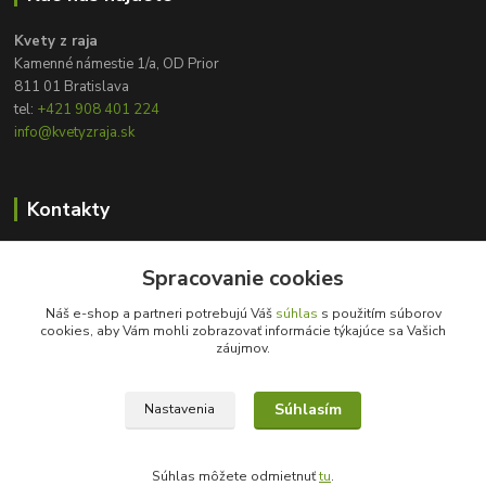
Kvety z raja
Kamenné námestie 1/a, OD Prior
811 01 Bratislava
tel:
+421 908 401 224
info@kvetyzraja.sk
Kontakty
Zákaznícka podpora
Spracovanie cookies
+421 908 401 224
8:00 - 20:00
Náš e-shop a partneri potrebujú Váš
súhlas
s použitím súborov
cookies, aby Vám mohli zobrazovať informácie týkajúce sa Vašich
info@kvetyzraja.sk
záujmov.
Súhlasím
Nastavenia
Súhlas môžete odmietnuť
tu
.