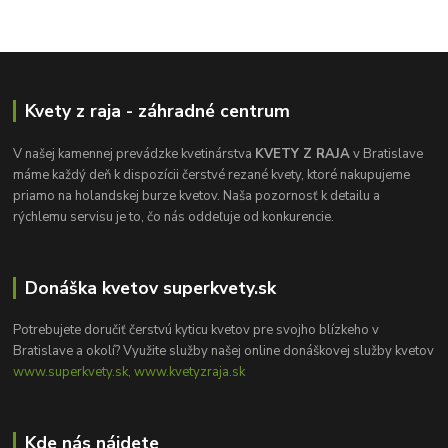
Kvety z raja - záhradné centrum
V našej kamennej prevádzke kvetinárstva
KVETY Z RAJA
v Bratislave
máme každý deň k dispozícii čerstvé rezané kvety, ktoré nakupujeme
priamo na holandskej burze kvetov. Naša pozornosť k detailu a
rýchlemu servisu je to, čo nás oddeľuje od konkurencie.
Donáška kvetov superkvety.sk
Potrebujete doručiť čerstvú kyticu kvetov pre svojho blízkeho v
Bratislave a okolí? Využite služby našej online donáškovej služby kvetov
www.superkvety.sk, www.kvetyzraja.sk
Kde nás nájdete