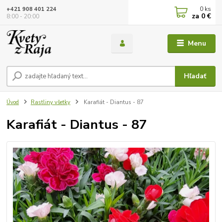
0
ks
+421 908 401 224
za
0 €
8:00 - 20:00
Menu
Hľadať
Úvod
Rastliny všetky
Karafiát - Diantus - 87
Karafiát - Diantus - 87