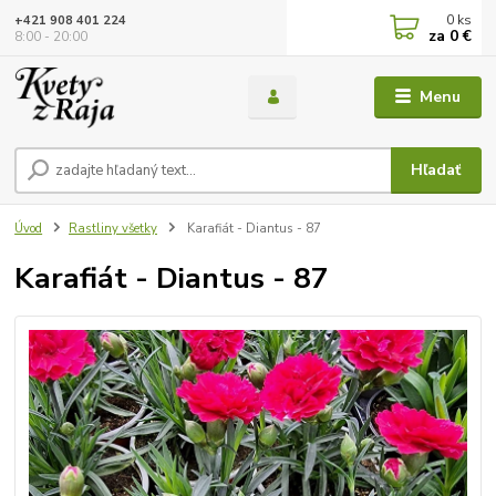
0
ks
+421 908 401 224
za
0 €
8:00 - 20:00
Menu
Hľadať
Úvod
Rastliny všetky
Karafiát - Diantus - 87
Karafiát - Diantus - 87