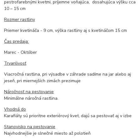
pestrofarebnými kvetmi, príjemne voňajúca, dosahujúca výšku cca
10 – 15 cm
Rozmer rastliny
Priemer kvetináča - 9 cm, výška rastliny aj s kvetináčom 15 cm
Čas predaja:
Marec - Október
Trvanlivosť
Viacročná rastlina, pri výsadbe v záhrade sadíme na jar alebo aj
jeseň, pri miernejších zimách prezimuje
Náročnosť na pestovanie
Minimálne náročná rastlina.
Vhodná do
Karafiáty sú prioritne exteriérový kvet, dajú sa pestovať aj v izbe
Stanovisko na pestovanie
Najvhodnejšie je slnečné miesto až polotieň