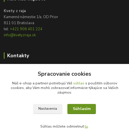
Kvety z raja
Kamenné námestie 1/a, OD Prior
811 01 Bratislava
tel:
+421 908 401 224
info@kvetyzraja.sk
Kontakty
Zákaznícka podpora
Spracovanie cookies
+421 908 401 224
8:00 - 20:00
Náš e-shop a partneri potrebujú Váš
súhlas
s použitím súborov
cookies, aby Vám mohli zobrazovať informácie týkajúce sa Vašich
info@kvetyzraja.sk
záujmov.
Súhlasím
Nastavenia
Súhlas môžete odmietnuť
tu
.