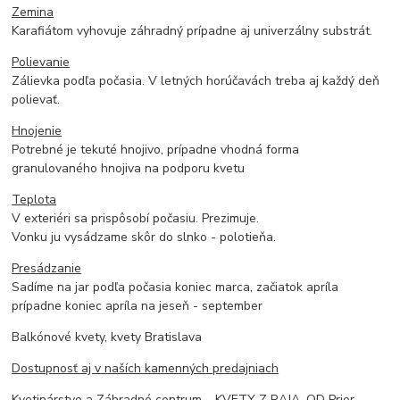
Zemina
Karafiátom vyhovuje záhradný prípadne aj univerzálny substrát.
Polievanie
Zálievka podľa počasia. V letných horúčavách treba aj každý deň
polievať.
Hnojenie
Potrebné je tekuté hnojivo, prípadne vhodná forma
granulovaného hnojiva na podporu kvetu
Teplota
V exteriéri sa prispôsobí počasiu. Prezimuje.
Vonku ju vysádzame skôr do slnko - polotieňa.
Presádzanie
Sadíme na jar podľa počasia koniec marca, začiatok apríla
prípadne koniec apríla na jeseň - september
Balkónové kvety, kvety Bratislava
Dostupnosť aj v naších kamenných predajniach
Kvetinárstvo a Záhradné centrum – KVETY Z RAJA, OD Prior -