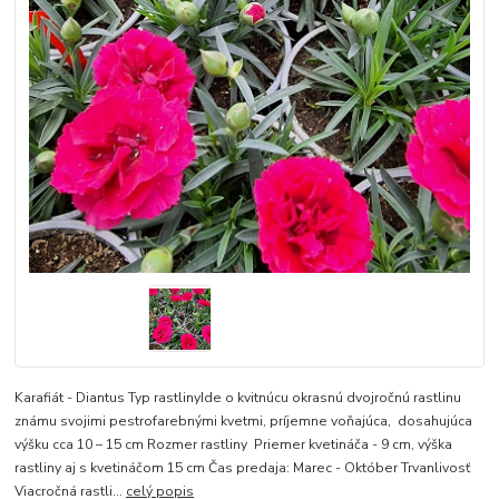
Karafiát - Diantus Typ rastlinyIde o kvitnúcu okrasnú dvojročnú rastlinu
známu svojimi pestrofarebnými kvetmi, príjemne voňajúca, dosahujúca
výšku cca 10 – 15 cm Rozmer rastliny Priemer kvetináča - 9 cm, výška
rastliny aj s kvetináčom 15 cm Čas predaja: Marec - Október Trvanlivosť
Viacročná rastli...
celý popis