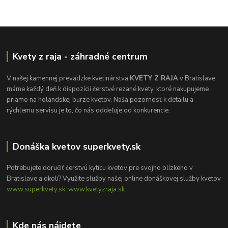
Kvety z raja - záhradné centrum
V našej kamennej prevádzke kvetinárstva
KVETY Z RAJA
v Bratislave
máme každý deň k dispozícii čerstvé rezané kvety, ktoré nakupujeme
priamo na holandskej burze kvetov. Naša pozornosť k detailu a
rýchlemu servisu je to, čo nás oddeľuje od konkurencie.
Donáška kvetov superkvety.sk
Potrebujete doručiť čerstvú kyticu kvetov pre svojho blízkeho v
Bratislave a okolí? Využite služby našej online donáškovej služby kvetov
www.superkvety.sk, www.kvetyzraja.sk
Kde nás nájdete