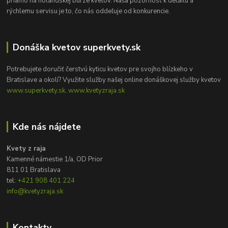
priamo na holandskej burze kvetov. Naša pozornosť k detailu a
rýchlemu servisu je to, čo nás oddeľuje od konkurencie.
Donáška kvetov superkvety.sk
Potrebujete doručiť čerstvú kyticu kvetov pre svojho blízkeho v
Bratislave a okolí? Využite služby našej online donáškovej služby kvetov
www.superkvety.sk, www.kvetyzraja.sk
Kde nás nájdete
Kvety z raja
Kamenné námestie 1/a, OD Prior
811 01 Bratislava
tel:
+421 908 401 224
info@kvetyzraja.sk
Kontakty