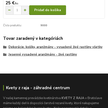
25 €
/
ks
Pridať do košíka
Číslo produktu:
9000
Tovar zaradený v kategóriách
Dekorácie. košíky, aranžmány - vysadené živé rastliny všetky
Jesenné vysadené aranžmány - živé rastliny
Kvety z raja - záhradné centrum
V našej kamennej prevádzke kvetinárstva
KVETY Z RAJA
v Bratislave
máme každý deň k dispozícii čerstvé rezané kvety, ktoré nakupujeme