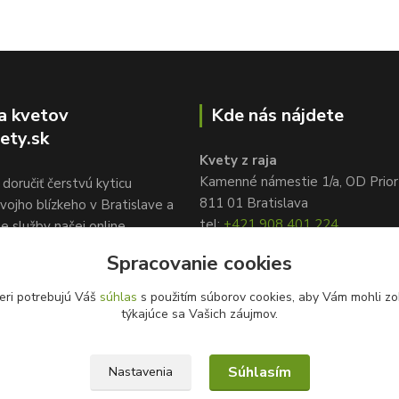
a kvetov
Kde nás nájdete
ety.sk
Kvety z raja
Kamenné námestie 1/a, OD Prior
doručiť čerstvú kyticu
811 01 Bratislava
vojho blízkeho v Bratislave a
tel:
+421 908 401 224
te služby našej online
info@kvetyzraja.sk
služby kvetov
Spracovanie cookies
ety.sk, www.kvetyzraja.sk
eri potrebujú Váš
súhlas
s použitím súborov cookies, aby Vám mohli zo
týkajúce sa Vašich záujmov.
Súhlasím
Nastavenia