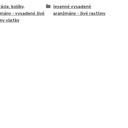
ácie. košíky,
Jesenné vysadené
mány - vysadené živé
aranžmány - živé rastliny
iny všetky