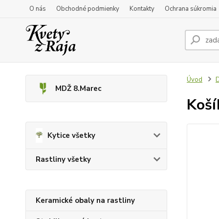
O nás
Obchodné podmienky
Kontakty
Ochrana súkromia
Úvod
D
MDŽ 8.Marec
Koší
Kytice všetky
Rastliny všetky
Keramické obaly na rastliny