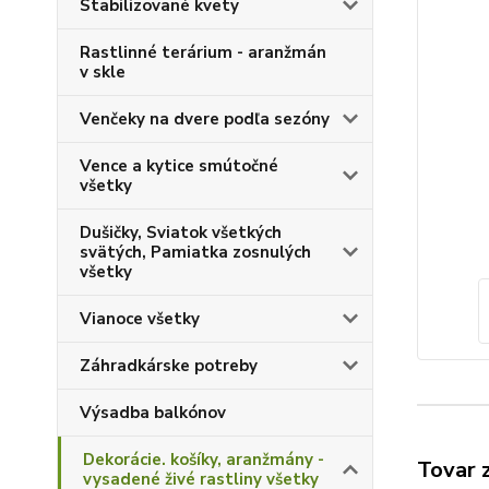
Stabilizované kvety
Rastlinné terárium - aranžmán
v skle
Venčeky na dvere podľa sezóny
Vence a kytice smútočné
všetky
Dušičky, Sviatok všetkých
svätých, Pamiatka zosnulých
všetky
Vianoce všetky
Záhradkárske potreby
Výsadba balkónov
Dekorácie. košíky, aranžmány -
Tovar 
vysadené živé rastliny všetky