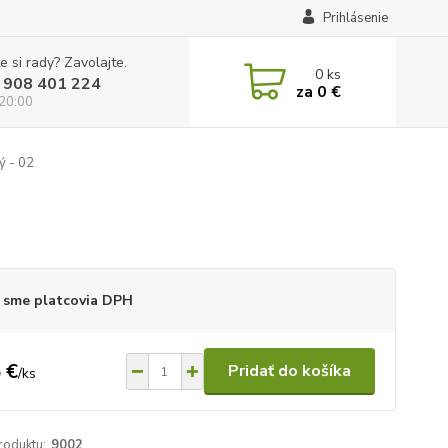
Prihlásenie
e si rady? Zavolajte.
0
ks
 908 401 224
za
0 €
 20:00
ý - 02
 sme platcovia DPH
 €
Pridať do košíka
/
ks
roduktu:
9002