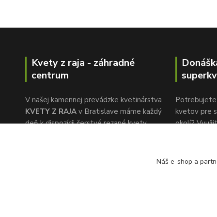
Kvety z raja - záhradné
Donášk
centrum
superkv
V našej kamennej prevádzke kvetinárstva
Potrebujete 
KVETY Z RAJA
v Bratislave máme každý
kvetov pre s
deň k dispozícii čerstvé rezané kvety,
okolí? Využi
ktoré nakupujeme priamo na holandskej
donáškovej 
burze kvetov. Naša pozornosť k detailu a
www.superkv
rýchlemu servisu je to, čo nás oddeľuje od
Náš e-shop a partn
konkurencie.