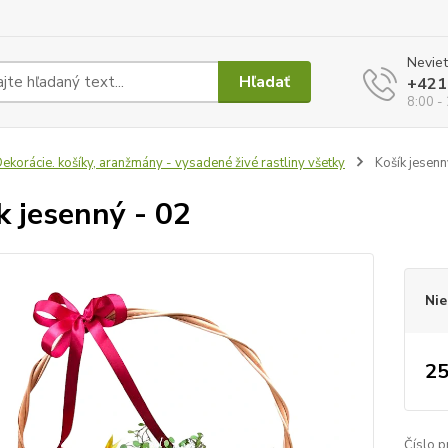
Neviet
Hľadať
+421
8:00 -
ekorácie. košíky, aranžmány - vysadené živé rastliny všetky
Košík jesenn
k jesenný - 02
Nie
25
Číslo p