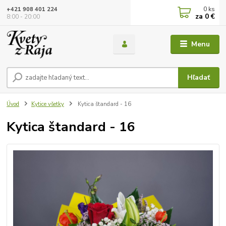
0
ks
+421 908 401 224
za
0 €
8:00 - 20:00
Menu
Hľadať
Úvod
Kytice všetky
Kytica štandard - 16
Kytica štandard - 16