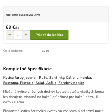
Nie sme platcovia DPH
69 €
/
ks
Pridať do košíka
Číslo produktu:
3016
Kompletné špecifikácie
Kytica farby jesene - Ruže, Santinky, Ľalie, Limonka,
Eustoma, Pistácia, Salal, Arália, Farebný papier
Miešané kytice z rôznych druhov kvetov potešia všetkých komu
ich darujete. Vhodná na každú príležitosť pre každú dámu, či
nežnú slečnu.
Elegantná kytica čerstvých kvetov vo vás vyvolá príjemný pocit,