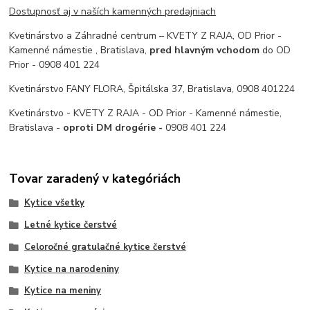
Dostupnosť aj v naších kamenných predajniach
Kvetinárstvo a Záhradné centrum – KVETY Z RAJA, OD Prior -
Kamenné námestie , Bratislava,
pred hlavným vchodom
do OD
Prior - 0908 401 224
Kvetinárstvo FANY FLORA, Špitálska 37, Bratislava, 0908 401224
Kvetinárstvo - KVETY Z RAJA - OD Prior - Kamenné námestie,
Bratislava -
oproti DM drogérie -
0908 401 224
Tovar zaradený v kategóriách
Kytice všetky
Letné kytice čerstvé
Celoročné gratulačné kytice čerstvé
Kytice na narodeniny
Kytice na meniny