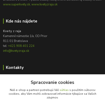
www.superkvety.sk, www.kvetyzraja.sk
Kde nás nájdete
Kvety z raja
Kamenné námestie 1/a, OD Prior
811 01 Bratislava
tel:
+421 908 401 224
info@kvetyzraja.sk
Kontakty
Zákaznícka podpora
+421 908 401 224
Spracovanie cookies
8:00 - 20:00
Náš e-shop a partneri potrebujú Váš
súhlas
s použitím súborov
cookies, aby Vám mohli zobrazovať informácie týkajúce sa Vašich
info@kvetyzraja.sk
záujmov.