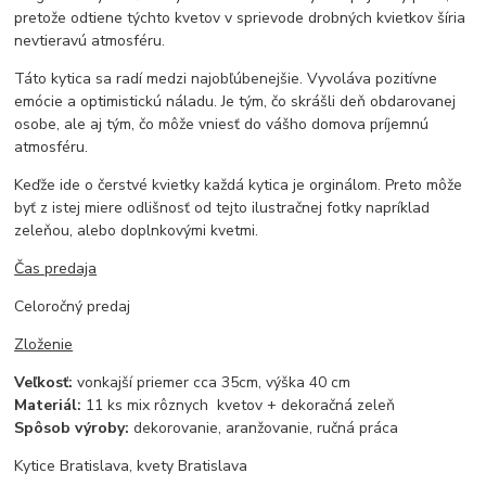
pretože odtiene týchto kvetov v sprievode drobných kvietkov šíria
nevtieravú atmosféru.
Táto kytica sa radí medzi najobľúbenejšie. Vyvoláva pozitívne
emócie a optimistickú náladu. Je tým, čo skrášli deň obdarovanej
osobe, ale aj tým, čo môže vniesť do vášho domova príjemnú
atmosféru.
Keďže ide o čerstvé kvietky každá kytica je orginálom. Preto môže
byť z istej miere odlišnosť od tejto ilustračnej fotky napríklad
zeleňou, alebo doplnkovými kvetmi.
Čas predaja
Celoročný predaj
Zloženie
Veľkosť:
vonkajší priemer cca 35cm, výška 40 cm
Materiál:
11 ks mix rôznych kvetov + dekoračná zeleň
Spôsob výroby:
dekorovanie, aranžovanie, ručná práca
Kytice Bratislava, kvety Bratislava