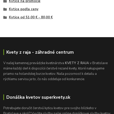
Kytice na promócie
Kytice podľa ceny
Kytice od 51,00 € - 80,00 €
Kvety z raja - záhradné centrum
V našej kamennej prevádzke kvetinárstva
KVETY Z RAJA
v Bratislave
máme každý deň k dispozícii čerstvé rezané kvety, ktoré nakupujeme
priamo na holandskej burze kvetov. Naša pozornosť k detailu a
rýchlemu servisu je to, čo nás oddeľuje od konkurencie.
Donáška kvetov superkvety.sk
Potrebujete doručiť čerstvú kyticu kvetov pre svojho blízkeho v
Bratislave a okolí? Využite služby našej online donáškovej služby kvetov