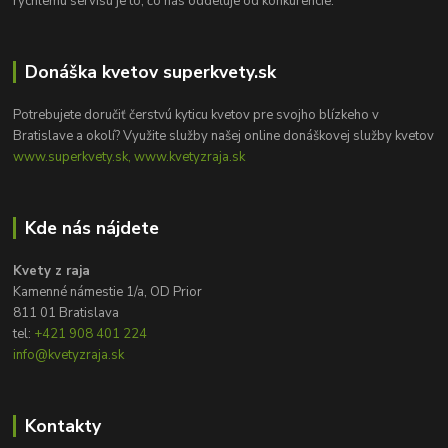
rýchlemu servisu je to, čo nás oddeľuje od konkurencie.
Donáška kvetov superkvety.sk
Potrebujete doručiť čerstvú kyticu kvetov pre svojho blízkeho v
Bratislave a okolí? Využite služby našej online donáškovej služby kvetov
www.superkvety.sk, www.kvetyzraja.sk
Kde nás nájdete
Kvety z raja
Kamenné námestie 1/a, OD Prior
811 01 Bratislava
tel:
+421 908 401 224
info@kvetyzraja.sk
Kontakty