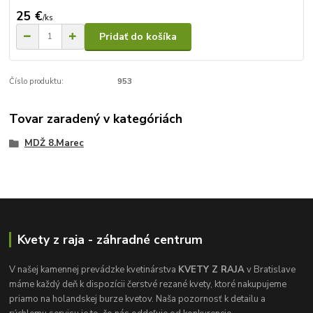
25 €
/
ks
Pridať do košíka
Číslo produktu:
953
Tovar zaradený v kategóriách
MDŽ 8.Marec
Kvety z raja - záhradné centrum
V našej kamennej prevádzke kvetinárstva
KVETY Z RAJA
v Bratislave
máme každý deň k dispozícii čerstvé rezané kvety, ktoré nakupujeme
priamo na holandskej burze kvetov. Naša pozornosť k detailu a