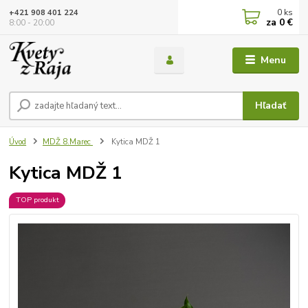
0
ks
+421 908 401 224
za
0 €
8:00 - 20:00
Menu
Hľadať
Úvod
MDŽ 8.Marec
Kytica MDŽ 1
Kytica MDŽ 1
TOP produkt