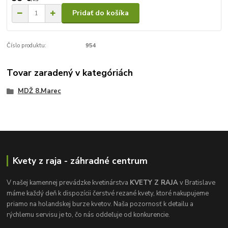
Pridať do košíka
Číslo produktu:
954
Tovar zaradený v kategóriách
MDŽ 8.Marec
Kvety z raja - záhradné centrum
V našej kamennej prevádzke kvetinárstva
KVETY Z RAJA
v Bratislave
máme každý deň k dispozícii čerstvé rezané kvety, ktoré nakupujeme
priamo na holandskej burze kvetov. Naša pozornosť k detailu a
rýchlemu servisu je to, čo nás oddeľuje od konkurencie.