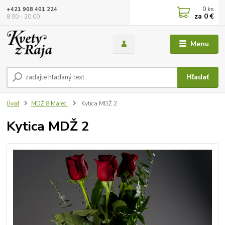
0
ks
+421 908 401 224
za
0 €
8:00 - 20:00
Menu
Hľadať
Úvod
MDŽ 8.Marec
Kytica MDŽ 2
Kytica MDŽ 2