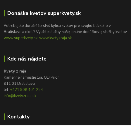
Donáška kvetov superkvety.sk
Potrebujete doručiť čerstvú kyticu kvetov pre svojho blízkeho v
Bratislave a okolí? Využite služby našej online donáškovej služby kvetov
www.superkvety.sk, www.kvetyzraja.sk
Kde nás nájdete
Kvety z raja
Kamenné námestie 1/a, OD Prior
811 01 Bratislava
tel:
+421 908 401 224
info@kvetyzraja.sk
Kontakty
Zákaznícka podpora