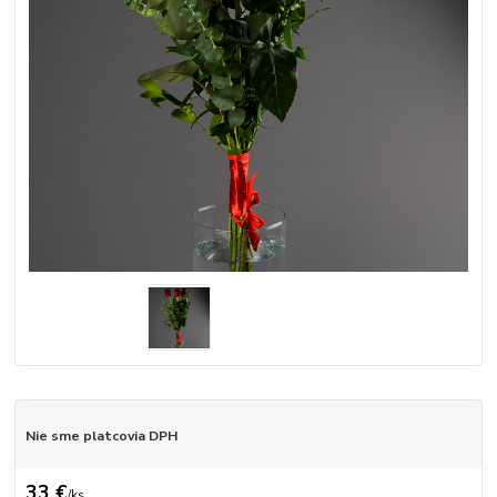
Nie sme platcovia DPH
33 €
/
ks