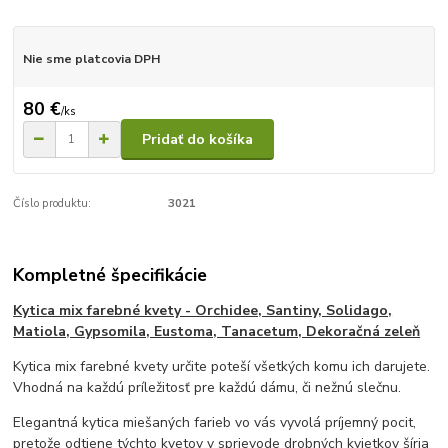
Nie sme platcovia DPH
80 €
/
ks
Pridať do košíka
Číslo produktu:
3021
Kompletné špecifikácie
Kytica mix farebné kvety - Orchidee, Santiny, Solidago,
Matiola, Gypsomila, Eustoma, Tanacetum, Dekoračná zeleň
Kytica mix farebné kvety určite poteší všetkých komu ich darujete.
Vhodná na každú príležitosť pre každú dámu, či nežnú slečnu.
Elegantná kytica miešaných farieb vo vás vyvolá príjemný pocit,
pretože odtiene týchto kvetov v sprievode drobných kvietkov šíria