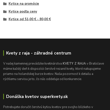
Kytice na promócie
Kytice podľa ceny
Kytice od 51,00 € - 80,00 €
Kvety z raja - záhradné centrum
V našej kamennej prevádzke kvetinárstva
KVETY Z RAJA
v Bratislave
máme každý deň k dispozícii čerstvé rezané kvety, ktoré nakupujeme
priamo na holandskej burze kvetov. Naša pozornosť k detailu a
rýchlemu servisu je to, čo nás oddeľuje od konkurencie.
Donáška kvetov superkvety.sk
Potrebujete doručiť čerstvú kyticu kvetov pre svojho blízkeho v