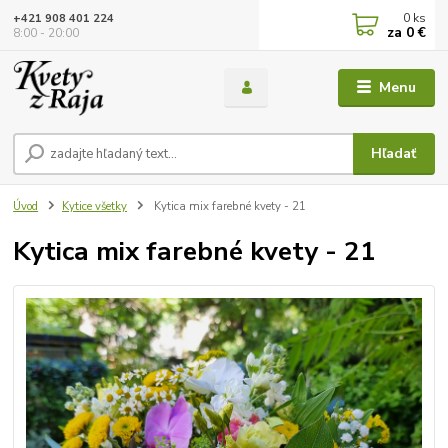
0
ks
+421 908 401 224
za
0 €
8:00 - 20:00
Menu
Hľadať
Úvod
Kytice všetky
Kytica mix farebné kvety - 21
Kytica mix farebné kvety - 21