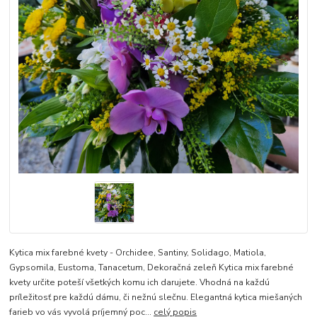
Kytica mix farebné kvety - Orchidee, Santiny, Solidago, Matiola,
Gypsomila, Eustoma, Tanacetum, Dekoračná zeleň Kytica mix farebné
kvety určite poteší všetkých komu ich darujete. Vhodná na každú
príležitosť pre každú dámu, či nežnú slečnu. Elegantná kytica miešaných
farieb vo vás vyvolá príjemný poc...
celý popis