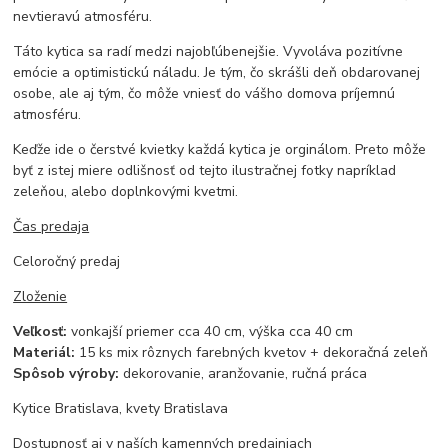
nevtieravú atmosféru.
Táto kytica sa radí medzi najobľúbenejšie. Vyvoláva pozitívne
emócie a optimistickú náladu. Je tým, čo skrášli deň obdarovanej
osobe, ale aj tým, čo môže vniesť do vášho domova príjemnú
atmosféru.
Keďže ide o čerstvé kvietky každá kytica je orginálom. Preto môže
byť z istej miere odlišnosť od tejto ilustračnej fotky napríklad
zeleňou, alebo doplnkovými kvetmi.
Čas predaja
Celoročný predaj
Zloženie
Veľkosť:
vonkajší priemer cca 40 cm, výška cca 40 cm
Materiál:
15 ks mix rôznych farebných kvetov + dekoračná zeleň
Spôsob výroby:
dekorovanie, aranžovanie, ručná práca
Kytice Bratislava, kvety Bratislava
Dostupnosť aj v naších kamenných predajniach