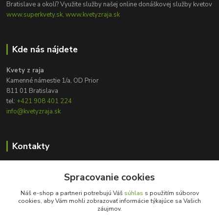
Bratislave a okolí? Využite služby našej online donáškovej služby kvetov
www.superkvety.sk, www.kvetyzraja.sk
Kde nás nájdete
Kvety z raja
Kamenné námestie 1/a, OD Prior
811 01 Bratislava
tel:
+421 908 401 224
info@kvetyzraja.sk
Kontakty
Zákaznícka podpora
+421 908 401 224
Spracovanie cookies
8:00 - 20:00
Náš e-shop a partneri potrebujú Váš
súhlas
s použitím súborov
cookies, aby Vám mohli zobrazovať informácie týkajúce sa Vašich
info@kvetyzraja.sk
záujmov.