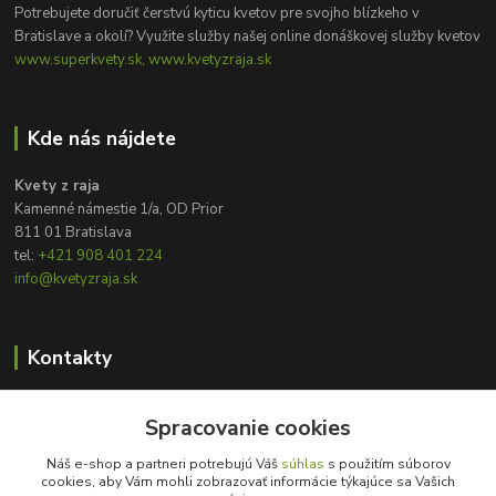
Potrebujete doručiť čerstvú kyticu kvetov pre svojho blízkeho v
Bratislave a okolí? Využite služby našej online donáškovej služby kvetov
www.superkvety.sk, www.kvetyzraja.sk
Kde nás nájdete
Kvety z raja
Kamenné námestie 1/a, OD Prior
811 01 Bratislava
tel:
+421 908 401 224
info@kvetyzraja.sk
Kontakty
Zákaznícka podpora
+421 908 401 224
Spracovanie cookies
8:00 - 20:00
Náš e-shop a partneri potrebujú Váš
súhlas
s použitím súborov
cookies, aby Vám mohli zobrazovať informácie týkajúce sa Vašich
info@kvetyzraja.sk