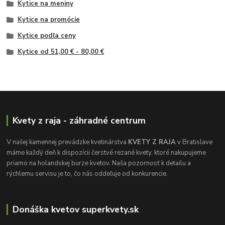
Kytice na meniny
Kytice na promócie
Kytice podľa ceny
Kytice od 51,00 € - 80,00 €
Kvety z raja - záhradné centrum
V našej kamennej prevádzke kvetinárstva
KVETY Z RAJA
v Bratislave
máme každý deň k dispozícii čerstvé rezané kvety, ktoré nakupujeme
priamo na holandskej burze kvetov. Naša pozornosť k detailu a
rýchlemu servisu je to, čo nás oddeľuje od konkurencie.
Donáška kvetov superkvety.sk