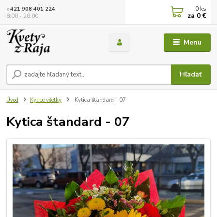
0
ks
+421 908 401 224
za
0 €
8:00 - 20:00
Menu
Hľadať
Úvod
Kytice všetky
Kytica štandard - 07
Kytica štandard - 07