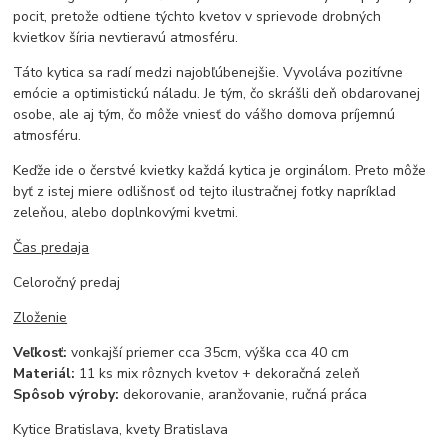
pocit, pretože odtiene týchto kvetov v sprievode drobných
kvietkov šíria nevtieravú atmosféru.
Táto kytica sa radí medzi najobľúbenejšie. Vyvoláva pozitívne
emócie a optimistickú náladu. Je tým, čo skrášli deň obdarovanej
osobe, ale aj tým, čo môže vniesť do vášho domova príjemnú
atmosféru.
Keďže ide o čerstvé kvietky každá kytica je orginálom. Preto môže
byť z istej miere odlišnosť od tejto ilustračnej fotky napríklad
zeleňou, alebo doplnkovými kvetmi.
Čas predaja
Celoročný predaj
Zloženie
Veľkosť:
vonkajší priemer cca 35cm, výška cca 40 cm
Materiál:
11 ks mix rôznych kvetov + dekoračná zeleň
Spôsob výroby:
dekorovanie, aranžovanie, ručná práca
Kytice Bratislava, kvety Bratislava