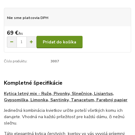
Nie sme platcovia DPH
69 €
/
ks
Pridať do košíka
Číslo produktu:
3007
Kompletné špecifikácie
Kytica letný mix - Ruže, Pivonky, Slnečnice, Lisiantus,
Gypsomilka, Limonka, Santinky, Tanacetum, Farebný papier
Jedinečná kombinácia kvietkov určite poteší všetkých komu ich
darujete. Vhodná na každú príležitosť pre každú dámu, či nežnú
slečnu.
Táto elegantná kytica čerstvých kvetov vo vás vyvolá príjemný