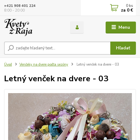
0
ks
+421 908 401 224
za
0 €
8:00 - 20:00
Menu
Hľadať
Úvod
Venčeky na dvere podľa sezóny
Letný venček na dvere - 03
Letný venček na dvere - 03