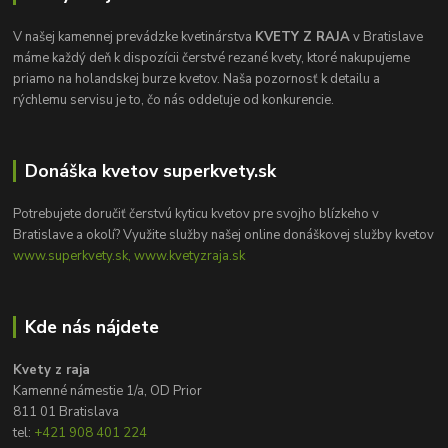
V našej kamennej prevádzke kvetinárstva
KVETY Z RAJA
v Bratislave
máme každý deň k dispozícii čerstvé rezané kvety, ktoré nakupujeme
priamo na holandskej burze kvetov. Naša pozornosť k detailu a
rýchlemu servisu je to, čo nás oddeľuje od konkurencie.
Donáška kvetov superkvety.sk
Potrebujete doručiť čerstvú kyticu kvetov pre svojho blízkeho v
Bratislave a okolí? Využite služby našej online donáškovej služby kvetov
www.superkvety.sk, www.kvetyzraja.sk
Kde nás nájdete
Kvety z raja
Kamenné námestie 1/a, OD Prior
811 01 Bratislava
tel:
+421 908 401 224