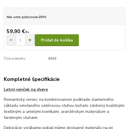
Nie sme platcovia DPH
59,90 €
/
ks
Pridať do košíka
Číslo produktu:
6003
Kompletné špecifikácie
Letný venček na dvere
Romantický veniec na kombinovanom podklade slamenného
základu omotaného saténovou stuhou bohato zdobený kvalitnými
textilnými a umelými kvietkami, aranžérskym materiálom a
farebnými stuhami.
Dekorácie vyrábame pokiaľ máme dostupné materiály na jej