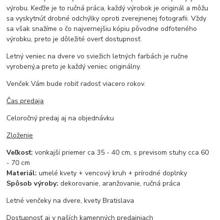
výrobu. Keďže je to ručná práca, každý výrobok je originál a môžu
sa vyskytnúť drobné odchýlky oproti zverejnenej fotografii. Vždy
sa však snažíme o čo najvernejšiu kópiu pôvodne odfoteného
výrobku, preto je dôležité overť dostupnosť.
Letný veniec na dvere vo sviežich letných farbách je ručne
vyrobený,a preto je každý veniec originálny.
Venček Vám bude robiť radosť viacero rokov.
Čas predaja
Celoročný predaj aj na objednávku
Zloženie
Veľkosť:
vonkajší priemer ca 35 - 40 cm, s previsom stuhy cca 60
- 70 cm
Materiál:
umelé kvety + vencový kruh + prírodné doplnky
Spôsob výroby:
dekorovanie, aranžovanie, ručná práca
Letné venčeky na dvere, kvety Bratislava
Dostupnosť aj v naších kamenných predajniach