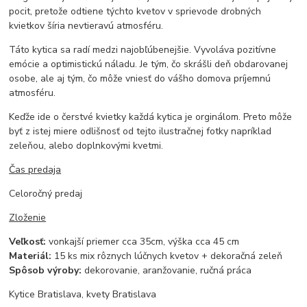
pocit, pretože odtiene týchto kvetov v sprievode drobných
kvietkov šíria nevtieravú atmosféru.
Táto kytica sa radí medzi najobľúbenejšie. Vyvoláva pozitívne
emócie a optimistickú náladu. Je tým, čo skrášli deň obdarovanej
osobe, ale aj tým, čo môže vniesť do vášho domova príjemnú
atmosféru.
Keďže ide o čerstvé kvietky každá kytica je orginálom. Preto môže
byť z istej miere odlišnosť od tejto ilustračnej fotky napríklad
zeleňou, alebo doplnkovými kvetmi.
Čas predaja
Celoročný predaj
Zloženie
Veľkosť:
vonkajší priemer cca 35cm, výška cca 45 cm
Materiál:
15 ks mix rôznych lúčnych kvetov + dekoračná zeleň
Spôsob výroby:
dekorovanie, aranžovanie, ručná práca
Kytice Bratislava, kvety Bratislava